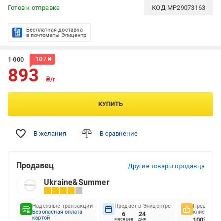
Готов к отправке
КОД
MP29073163
Бесплатная доставка
в почтоматы Эпицентр
-
107
₴
1 000
893
₴/г
КУПИТЬ
В желания
В сравнение
Продавец
Другие товары продавца
Ukraine&Summer
Надежные транзакции
Продает в Эпицентре
Предпочте
Безопасная оплата
клиентов
6
24
картой
100%
месяцев
дня