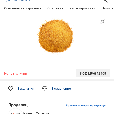
оставить отзыв
Основная информация
Описание
Характеристики
Написат
Нет в наличии
КОД
MP6872405
В желания
В сравнение
Продавец
Другие товары продавца
Банка Спецій