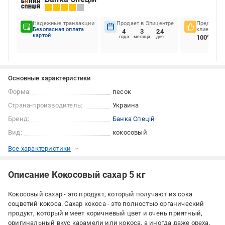
Надежные транзакции
Продает в Эпицентре
Предпочте
Безопасная оплата
клиентов
4
3
24
картой
100%
года
месяца
дня
Основные характеристики
Форма:
песок
Страна-производитель:
Украина
Бренд:
Банка Спецій
Вид:
кокосовый
Все характеристики
Описание Кокосовый сахар 5 кг
Кокосовый сахар - это продукт, который получают из сока
соцветий кокоса. Сахар кокоса - это полностью органический
продукт, который имеет коричневый цвет и очень приятный,
оригинальный вкус карамели или кокоса, а иногда даже ореха.