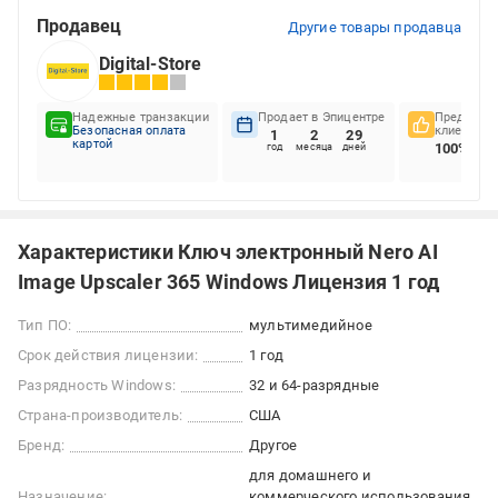
Продавец
Другие товары продавца
Digital-Store
Надежные транзакции
Продает в Эпицентре
Предпочте
Безопасная оплата
клиентов
1
2
29
картой
100%
год
месяца
дней
Характеристики Ключ электронный Nero AI
Image Upscaler 365 Windows Лицензия 1 год
Тип ПО:
мультимедийное
Срок действия лицензии:
1 год
Разрядность Windows:
32 и 64-разрядные
Страна-производитель:
США
Бренд:
Другое
для домашнего и
Назначение:
коммерческого использования