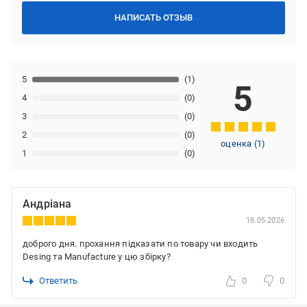
НАПИСАТЬ ОТЗЫВ
5
(1)
5
4
(0)
3
(0)
2
(0)
оценка
(
1
)
1
(0)
Андріана
18.05.2026
доброго дня. прохання підказати по товару чи входить
Desing та Manufacture у цю збірку?
Ответить
0
0