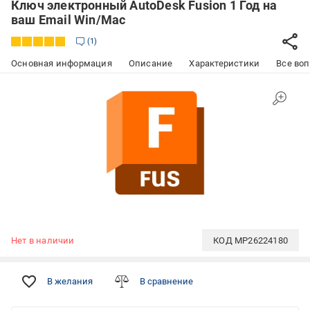
Ключ электронный AutoDesk Fusion 1 Год на
ваш Email Win/Mac
1
Основная информация
Описание
Характеристики
Все воп
Нет в наличии
КОД
MP26224180
В желания
В сравнение