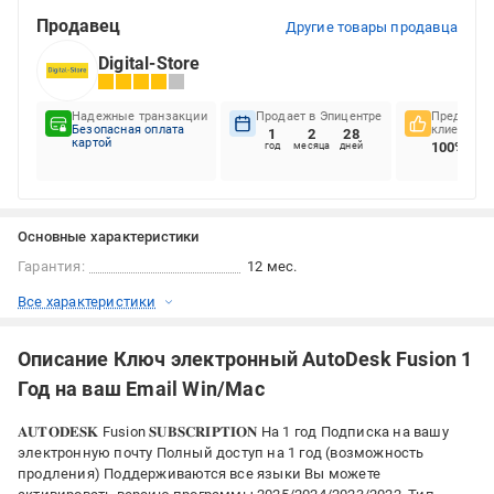
Продавец
Другие товары продавца
Digital-Store
Надежные транзакции
Продает в Эпицентре
Предпочте
Безопасная оплата
клиентов
1
2
28
картой
100%
год
месяца
дней
Основные характеристики
Гарантия:
12 мес.
Все характеристики
Описание Ключ электронный AutoDesk Fusion 1
Год на ваш Email Win/Mac
𝐀𝐔𝐓𝐎𝐃𝐄𝐒𝐊 Fusion 𝐒𝐔𝐁𝐒𝐂𝐑𝐈𝐏𝐓𝐈𝐎𝐍 На 1 год Подписка на вашу
электронную почту Полный доступ на 1 год (возможность
продления) Поддерживаются все языки Вы можете