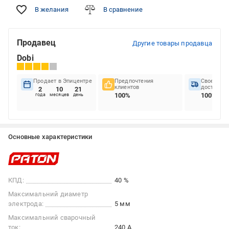
В желания
В сравнение
Продавец
Другие товары продавца
Dobi
Продает в Эпицентре
Предпочтения
Своеврем
клиентов
доставок
2
10
21
100%
100%
года
месяцев
день
Основные характеристики
КПД:
40 %
Максимальний диаметр
электрода:
5 мм
Максимальний сварочный
ток:
240 А