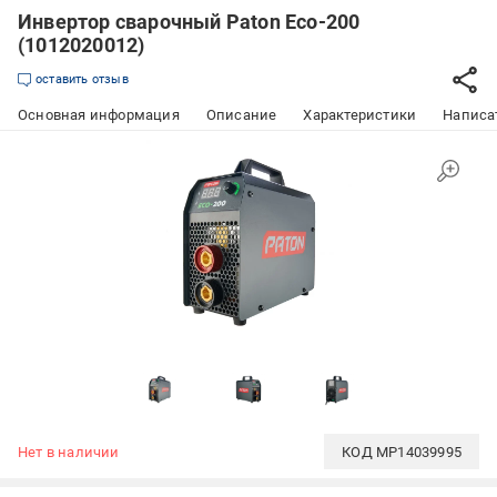
Инвертор сварочный Paton Eco-200
(1012020012)
оставить отзыв
Основная информация
Описание
Характеристики
Написат
Нет в наличии
КОД
MP14039995