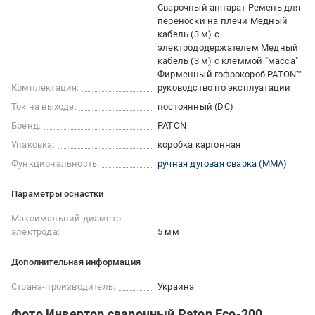
Сварочный аппарат Ремень для
переноски на плечи Медный
кабель (3 м) с
электрододержателем Медный
кабель (3 м) с клеммой "масса"
Фирменный гофрокороб PATON™
Комплектация:
руководство по эксплуатации
Ток на выходе:
постоянный (DC)
Бренд:
PATON
Упаковка:
коробка картонная
Функциональность:
ручная дуговая сварка (ММА)
Параметры оснастки
Максимальний диаметр
электрода:
5 мм
Дополнительная информация
Страна-производитель:
Украина
Фото Инвертор сварочный Paton Eco-200