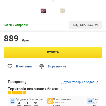
Готов к отправке
КОД
MP29547121
889
₴/шт.
КУПИТЬ
В желания
В сравнение
Продавец
Другие товары продавца
Територія виконаних бажань
Продает в Эпицентре
Предпочтения
Своеврем
клиентов
доставок
4
1
30
года
месяц
дней