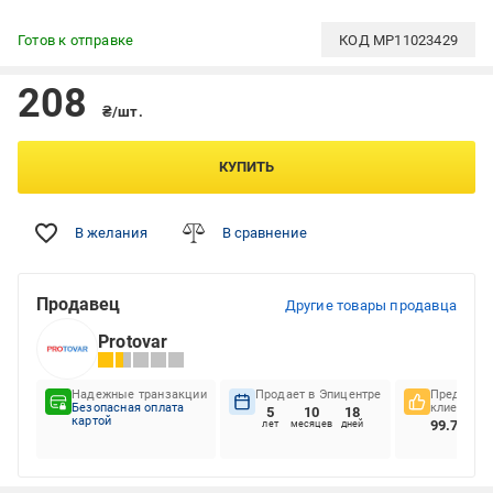
Готов к отправке
КОД
MP11023429
208
₴/шт.
КУПИТЬ
В желания
В сравнение
Продавец
Другие товары продавца
Protovar
Надежные транзакции
Продает в Эпицентре
Предпочте
Безопасная оплата
клиентов
5
10
18
картой
99.77%
лет
месяцев
дней