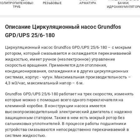
ПОЛИПРОПИЛЕНОВЫХ
РЕЗЬБОВЫЕ
АРМАТУРА
БАЧКИ,
ТРУБ
ГИДРОАККУМУЛЯТОР
Описание Циркуляционный насос Grundfos
GPD/UPS 25/6-180
Циркуляционный насос Grundfos GPD/UPS 25/6-180 – с мокрым
ротором, который смазывается и охлаждается перекачиваемой
жидкостью, имеет ручное (неэлектронное) управление
скоростью вращения. Применяется для отопления,
кондиционирования, охлаждения и в других циркуляционных
системах, корпус - чугун. Максимальная производительность –
4,3 м3/час, максимальный напор – 6 м.
Grundfos GPD/UPS 25/6-180 работает на трех скоростях, изменять
которые можно с помощью всего одного переключателя на
клеммной коробке. В конструкции насоса имеется
высокопроизводительный электрический двигатель с надежно
защищенным статором. Также в нем есть мокрый ротор без
сальниковых уплотнителей. В процессе работы подшипники
устройства смазываются непосредственно перекачиваемой в
системе жидкостью.