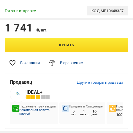
Готов к отправке
КОД
MP10648387
1 741
₴/шт.
КУПИТЬ
В желания
В сравнение
Продавец
Другие товары продавца
IDEAL+
Надежные транзакции
Продает в Эпицентре
Предпочте
Безопасная оплата
клиентов
5
1
16
картой
100%
лет
месяц
дней