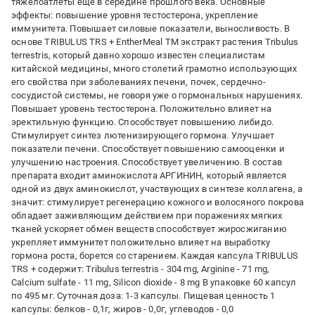
тяжелоатлеты еще в середине прошлого века. Основные
эффекты: повышение уровня тестостерона, укрепление
иммунитета. Повышает силовые показатели, выносливость. В
основе TRIBULUS TRS + EntherMeal TM экстракт растения Tribulus
terrestris, который давно хорошо известен специалистам
китайской медицины, много столетий грамотно использующих
его свойства при заболеваниях печени, почек, сердечно-
сосудистой системы, не говоря уже о гормональных нарушениях.
Повышает уровень тестостерона. Положительно влияет на
эректильную функцию. Способствует повышению либидо.
Стимулирует синтез лютенизирующего гормона. Улучшает
показатели печени. Способствует повышению самооценки и
улучшению настроения. Способствует увеличению. В состав
препарата входит аминокислота АРГИНИН, который является
одной из двух аминокислот, участвующих в синтезе коллагена, а
значит: стимулирует регенерацию кожного и волосяного покрова
обладает заживляющим действием при поражениях мягких
тканей ускоряет обмен веществ способствует жиросжиганию
укрепляет иммунитет положительно влияет на выработку
гормона роста, борется со старением. Каждая капсула TRIBULUS
TRS + содержит: Tribulus terrestris - 304 mg, Arginine - 71 mg,
Calcium sulfate - 11 mg, Silicon dioxide - 8 mg В упаковке 60 капсул
по 495 мг. Суточная доза: 1-3 капсулы. Пищевая ценность 1
капсулы: белков - 0,1г, жиров - 0,0г, углеводов - 0,0