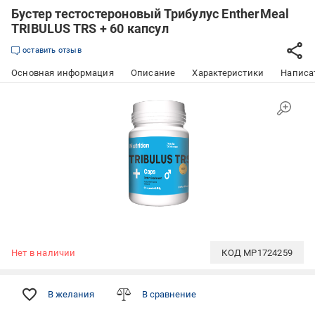
Бустер тестостероновый Трибулус EntherMeal
TRIBULUS TRS + 60 капсул
оставить отзыв
Основная информация
Описание
Характеристики
Написат
Нет в наличии
КОД
MP1724259
В желания
В сравнение