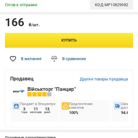
Готов к отправке
КОД
MP10829982
166
₴/шт.
КУПИТЬ
В желания
В сравнение
Продавец
Другие товары продавца
Військторг "Панцир"
Продает в Эпицентре
Предпочтения
Своеврем
клиентов
доставок
3
11
13
100%
94.63%
года
месяцев
дней
Основные характеристики