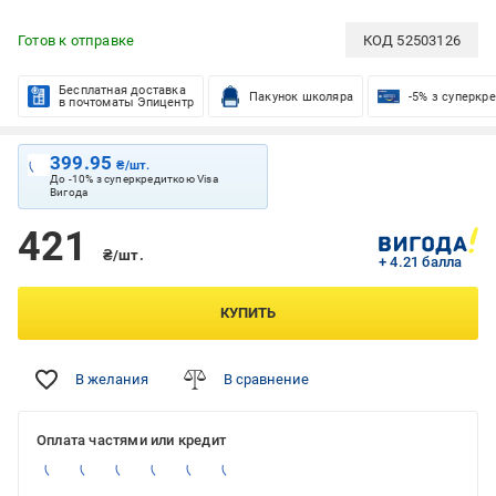
Готов к отправке
КОД
52503126
Бесплатная доставка
Пакунок школяра
-5% з суперкр
в почтоматы Эпицентр
399.95
₴/шт.
До -10% з суперкредиткою Visa
Вигода
421
₴/шт.
+ 4.21 балла
КУПИТЬ
В желания
В сравнение
Оплата частями или кредит