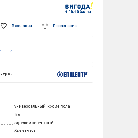
+ 16.65 балла
В желания
В сравнение
нтр К»
универсальный, кроме пола
5 л
однокомпонентный
без запаха