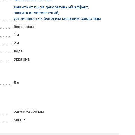
защита от пыли
декоративный эффект
защита от загрязнений
устойчивость к бытовым моющим средствам
без запаха
1 ч
2 ч
вода
Украина
5 л
240x195x225 мм
5000 г