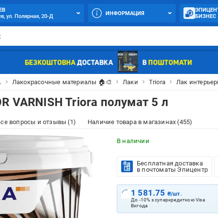
ЕВ
ЭПИЦЕН
ИНФОРМАЦИЯ
в, ул. Полярная, 20-Д
БИЗНЕС

Лакокрасочные материалы 🏠🎨
Лаки
Triora
Лак интерьер
R VARNISH Triora полумат 5 л
се вопросы и отзывы (1)
Наличие товара в магазинах (455)
В наличии
Бесплатная доставка
в почтоматы Эпицентр
1 581.75
₴/шт.
До -10% з суперкредиткою Visa
Вигода