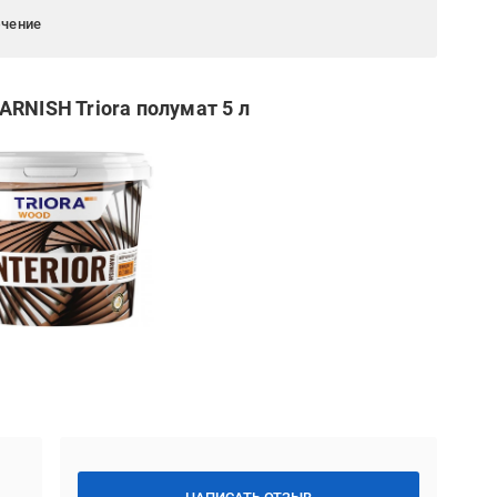
ючение
RNISH Triora полумат 5 л