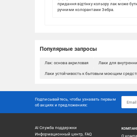
придання відтінку кольору лак може бути
ручними колорантами Зебра.
Популярные запросы
Лак: основа акриловая
Лаки для внутренни
Лаки устойчивость к бытовым моющим средс
Подписывайтесь, чтобы узнавать первым
об акцияx и предложениях:
AI Служба поддержки
КОМПАН
Информационный центр, FAQ
О комп