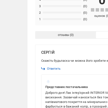
0
3
(0)
2
(0)
оценок
(
1
(0)
отзывы
СЕРГІЙ
Скажіть будьласка чи можна його зробити ко
Ответить
Представник постачальника
Доброго дня! Лак інтер'єрний INTERIOR V
висихання. Зазвичай наноситься без то
напівматового покриття на мінеральних 
фарбується в бажаний колір, а прозорий