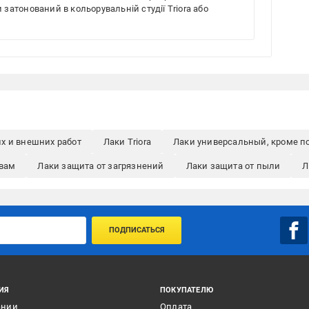
 затонований в кольорувальній студії Triora або
х и внешних работ
Лаки Triora
Лаки универсальный, кроме п
твам
Лаки защита от загрязнений
Лаки защита от пыли
Л
ПОДПИСАТЬСЯ
ИЯ
ПОКУПАТЕЛЮ
ании
Оплата