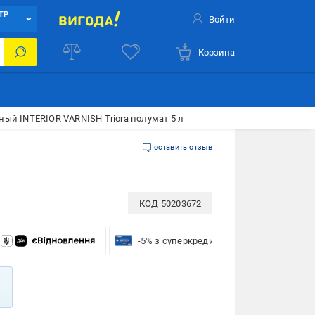
ТР
Войти
Корзина
ный INTERIOR VARNISH Triora полумат 5 л
оставить отзыв
КОД
50203672
-5% з суперкредиткою VISA Вигода