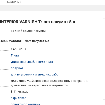
МАЛЯРНЫЕ
NTERIOR VARNISH Triora полумат 5 л
14 дней со дня покупки
RIOR VARNISH Triora полумат 5 л
1 665 ₴/шт.
Triora
универсальный, кроме пола
полумат
для внутренних и внешних работ
ДСП, ДВП, МДФ
гипсокартон
деревянные покрытия
древесина
минеральные поверхности
8-11 кв.м/л.
акриловая
однокомпонентный