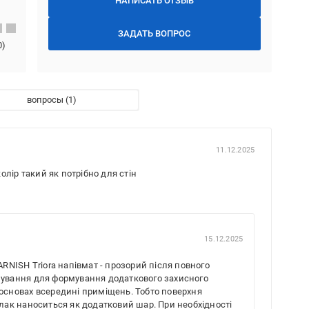
НАПИСАТЬ ОТЗЫВ
ЗАДАТЬ ВОПРОС
0
)
вопросы
11.12.2025
лір такий як потрібно для стін
15.12.2025
ARNISH Triora напівмат - прозорий після повного
нування для формування додаткового захисного
основах всередині приміщень. Тобто поверхня
 лак наноситься як додатковий шар. При необхідності