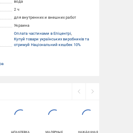
вода
2 ч
для внутренних и внешних работ
Украина
Оплата частинами в Епіцентрі
Купуй товари українських виробників та
отримуй Національний кешбек 10%
ра
ШПАКЛЕВКА
МАЛЯРНЫЕ
НАЖДАЧНАЯ
ШПАКЛЕВКИ П