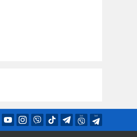
bot
bot