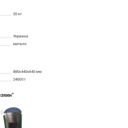
20 кг
Украина
металл
880x440x440 мм
24000 г
зяин"