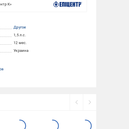
нтр К»
Другое
1,5 л.с.
12 мес.
Украина
ра