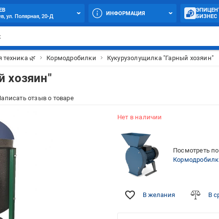
ЕВ
ЭПИЦЕН
ИНФОРМАЦИЯ
в, ул. Полярная, 20-Д
БИЗНЕС
 техника 🌿
Кормодробилки
Кукурузолущилка "Гарный хозяин"
й хозяин"
аписать отзыв о товаре
Нет в наличии
Посмотреть по
Кормодробилк
В желания
В с