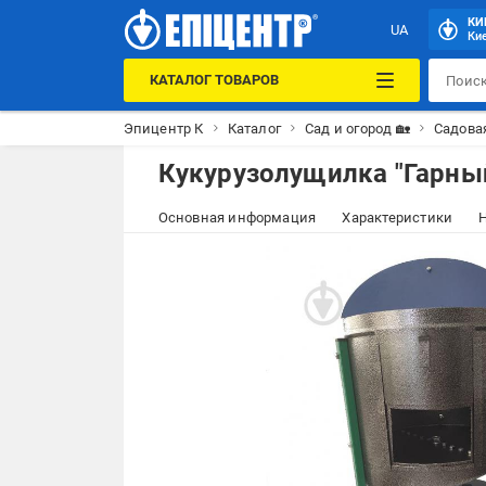
КИ
UA
Кие
КАТАЛОГ ТОВАРОВ
Эпицентр К
Каталог
Сад и огород 🏡
Садовая
Кукурузолущилка "Гарны
Основная информация
Характеристики
Н