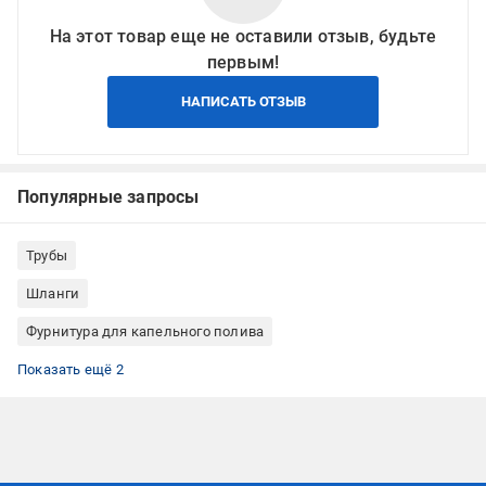
На этот товар еще не оставили отзыв, будьте
первым!
НАПИСАТЬ ОТЗЫВ
Популярные запросы
Трубы
Шланги
Фурнитура для капельного полива
Капельный полив и орошение POELSAN
Капельный полив и орошение кран
Показать ещё 2