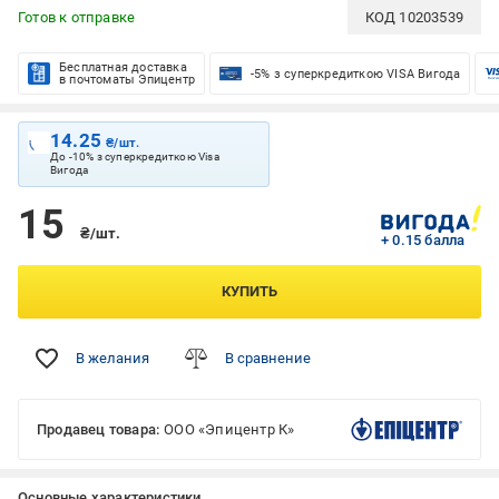
Готов к отправке
КОД
10203539
Бесплатная доставка
-5% з суперкредиткою VISA Вигода
в почтоматы Эпицентр
14.25
₴/шт.
До -10% з суперкредиткою Visa
Вигода
15
₴/шт.
+ 0.15 балла
КУПИТЬ
В желания
В сравнение
Продавец товара:
ООО «Эпицентр К»
Основные характеристики