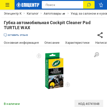
Эпицентр К
Каталог
Автотовары 🚙
Уход за салоном и куз
Губка автомобильная Cockpit Cleaner Pad
TURTLE WAX
оставить отзыв
Основная информация
Описание
Характеристики
Написат
В наличии
КОД
40741848