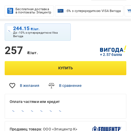
Бесплатная доставка
-5% з суперкредиткою VISA Вигода
в почтоматы Эпицентр
244.15
₴/шт.
До -10% з суперкредиткою Visa
Вигода
257
₴/шт.
+ 2.57 балла
КУПИТЬ
В желания
В сравнение
Оплата частями или кредит
Продавец товара:
ООО «Эпицентр К»