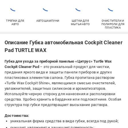
ТРЯПКИ ДЛЯ
АВТОШАМПУНИ
ЩЕТКИ ДЛЯ
ОЧИСТИТЕЛИ И
АВТО
МЫТЬЯ АВТО
ПОЛИРОЛИ ДЛЯ
ПЛАСТИКА
Описание Губка автомобильная Cockpit Cleaner
Pad TURTLE WAX
Губка для ухода за приборной панелью «Цитрус» Turtle Wax
Cockpit Cleaner Pad
– это уникальный продукт для чистки,
придания яркого вида и защиты панели приборов и других
пластиковых элементов салона. Губка пропитана раствором
«Turtle Wax Cockpit Shine», являющимся смесью очистителей,
увлажнителей, защитных силиконов и ароматизаторов.
Используйте черную сторону для нанесения и располировки
средства. Удобно хранить в бардачке или подлокотнике. Особая
структура пор губки предотвращает высыхание раствора.
Достоинства:
уникальная форма средства в виде губки, всегда под рукой;
очищает, увлажняет и защищает поверхность;