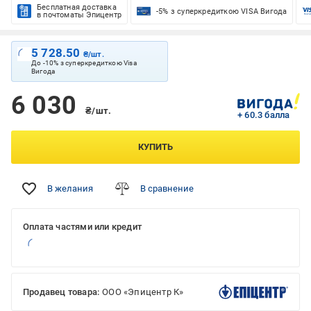
Бесплатная доставка
-5% з суперкредиткою VISA Вигода
в почтоматы Эпицентр
5 728.50
₴/шт.
До -10% з суперкредиткою Visa
Вигода
6 030
₴/шт.
+ 60.3 балла
КУПИТЬ
В желания
В сравнение
Оплата частями или кредит
Продавец товара:
ООО «Эпицентр К»