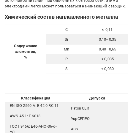
источников питания, подключённых к бытовой сети. Этими
электродами легко может пользоваться начинающий сварщик.
Химический состав наплавленного металла
C
≤ 0,11
Si
0,10–0,35
Содержание
Mn
0,40–0,65
элементов,
%
P
≤ 0,035
S
≤ 0,030
Классификация
Допуски
EN ISO 2560-A: E 42 0 RC 11
Paton CERT
AWS A5.1: E 6013
УкрСЕПРО
ГОСТ 9466: Е46-АНО-36-d-
ABS
УД