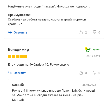
Надёжные электроды "пахари". Никогда не подводят.
Преимущества:
Стабильная работа независимо от партий и сроков
хранения.
Ответить
2
0
Володимир
Купил
08.12.2021
Електроди на 9+ балів з 10. Рекомендую.
Ответить
3
0
Олексій
25.06.2023
Років з 9-8 тому купував вперше Патон Еліт,були кращі
за Моноліт,на сьогодні вже не та якість на рівні
Моноліт