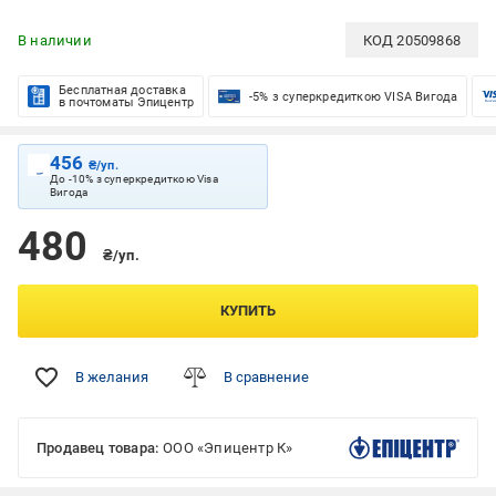
В наличии
КОД
20509868
Бесплатная доставка
-5% з суперкредиткою VISA Вигода
в почтоматы Эпицентр
456
₴/уп.
До -10% з суперкредиткою Visa
Вигода
480
₴/уп.
КУПИТЬ
В желания
В сравнение
Продавец товара:
ООО «Эпицентр К»