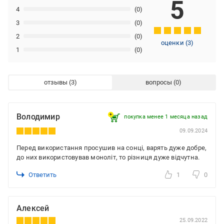
5
4
(0)
3
(0)
2
(0)
оценки
(
3
)
1
(0)
отзывы
вопросы
Володимир
покупка менее 1 месяца назад
09.09.2024
Перед використання просушив на сонці, варять дуже добре,
до них використовував моноліт, то різниця дуже відчутна.
Ответить
1
0
Алексей
25.09.2022