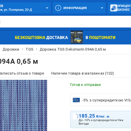
ЕВ
ЭПИЦЕН
ИНФОРМАЦИЯ
в, ул. Полярная, 20-Д
БИЗНЕС
Дорожки
TGS
Дорожка TGS Dekomarin 094A 0,65 м
94A 0,65 м
аписать отзыв о товаре
Наличие товара в магазинах (102)
Готов к отправке
-5% з суперкредиткою VIS
185.25
₴/пог. м
До -10% з суперкредиткою Visa
Вигода