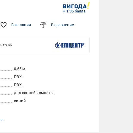
+ 1.95 балла
В желания
В сравнение
нтр К»
0,65 м
ПВХ
ПВХ
для ванной комнаты
синий
ра