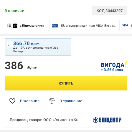
В наличии
КОД
80443297
-5% з суперкредиткою VISA Вигода
-
366.70
₴/шт.
До -10% з суперкредиткою Visa
Вигода
386
₴/шт.
+ 3.86 балла
КУПИТЬ
В желания
В сравнение
Продавец товара:
ООО «Эпицентр К»