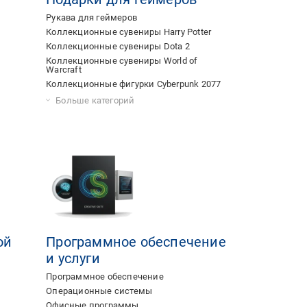
Рукава для геймеров
Коллекционные сувениры Harry Potter
Коллекционные сувениры Dota 2
Коллекционные сувениры World of
Warcraft
Коллекционные фигурки Cyberpunk 2077
камер
ники
Коллекционные сувениры Star Wars
Сувениры Warhammer
Коллекционные фигурки Lord Of The Rings
Коллекционные фигурки Marvel Super
Коллекционные сувениры Assassin’s
Коллекционные фигурки Disney
Коллекционные фигурки League of
Коллекционные фигурки Fortnite
Коллекционные сувениры Starcraft
Коллекционные сувениры Fallout
Коллекционные сувениры Rick & Morty
Коллекционные сувениры Overwatch
Сувениры The Elder Scrolls
Коллекционные сувениры Sonic
Коллекционные фигурки DC Comics
Коллекционные сувениры God of War
Коллекционные сувениры Call of Duty
Коллекционные фигурки Apex Legends
Коллекционные сувениры PUBG
Коллекционные фигурки Borderlands
Коллекционные сувениры Darksiders
Коллекционные сувениры Wolfenstein
Больше категорий
Heroes
Creed
Legends
ой
Программное обеспечение
и услуги
Программное обеспечение
Операционные системы
Офисные программы