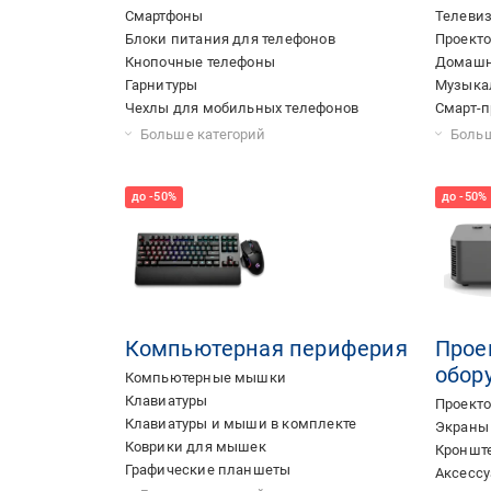
Смартфоны
Телеви
Блоки питания для телефонов
Проект
Кнопочные телефоны
Домашн
Гарнитуры
Музыка
Чехлы для мобильных телефонов
Смарт-п
Карты памяти
Аккумуляторы для мобильных телефонов
Селфи-моноподы
Держатели для телефонов в машину
Защитные стекла
Кабели и переходники
Объективы для мобильных устройств
Кольцевые лампы
NFC-метки
Тюнеры 
Экраны 
Рамки д
Информ
Радиоп
MP3-пл
Диктоф
Громког
Караок
Магнит
Универ
Стереоу
Антенны
Кронште
Проигр
Электр
Аксессу
Акустика
Винило
Активны
Больше категорий
Больш
Компьютерная периферия
Прое
обор
Компьютерные мышки
Клавиатуры
Проект
Клавиатуры и мыши в комплекте
Экраны 
Коврики для мышек
Кронште
Графические планшеты
Аксессу