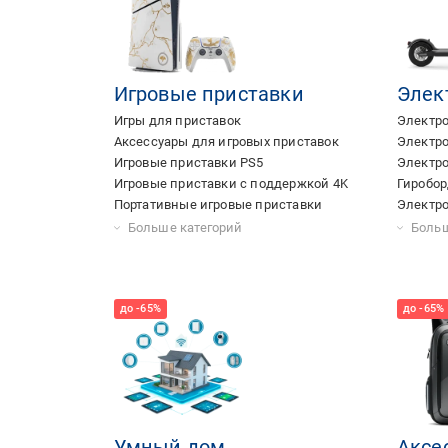
Игровые приставки
Элек
Игры для приставок
Электр
Аксессуары для игровых приставок
Электр
Игровые приставки PS5
Электр
Игровые приставки с поддержкой 4K
Гиробо
Портативные игровые приставки
Электр
Игровые приставки Xbox Controller
Игровые приставки Dendy
Игровые приставки Nintendo Switch
Игровые приставки с поддержкой HDR
Игровые приставки PlayStation Move
Игровые приставки Nintendo DS
Игровые приставки Nintendo 3DS
Игровые приставки Asus ROG Ally
Игровые приставки Nintendo DS Lite
Аксессу
Запчаст
Детски
Больше категорий
Больш
Умный дом
Аксе