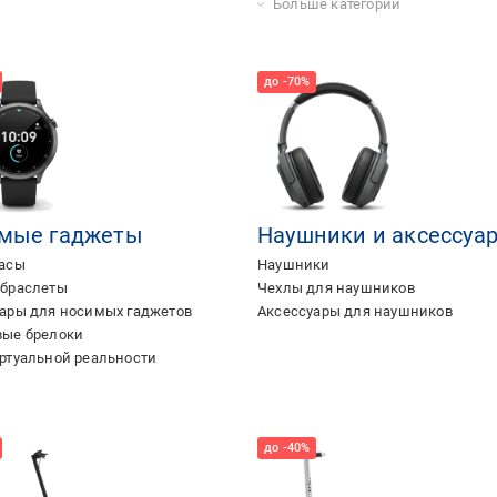
Игровые мыши (геймерские)
Геймерские наушники
Игровые клавиатуры (геймерские
Игровые рули
Джойстики
Микрофоны для ПК
Wi-Fi-роутеры для игр
Компьютерные комплектующие
Подарки для геймеров
Игровые кресла (геймерские)
Игровые столы (геймерские)
Оружие дополненной реальности
Больше категорий
мые гаджеты
Наушники и аксессуа
часы
Наушники
-браслеты
Чехлы для наушников
ары для носимых гаджетов
Аксессуары для наушников
вые брелоки
ртуальной реальности