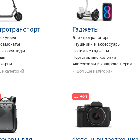
тротранспорт
Гаджеты
оскутеры
Электротранспорт
осамокаты
Наушники и аксессуары
овелосипеды
Носимые гаджеты
рды
Портативные колонки
окарты
Аксессуары к квадрокоптерам
ары для электротранспорта
и для электротранспорта
е электромобили
Смарт-приставки
Экшн-камеры
Умный дом
Квадрокоптеры
Квадрокоптеры
Электронные игрушки
3D-ручки
Электронные сигареты
Аксессуары для экшн-камер
Робототехника
Стедикамы
Электроштопоры
е категорий
Больше категорий
ссуары для
Фото- и видеотехника