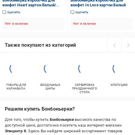
Бонбоньерка коробочка для
Бонбоньерка коробочка для
конфет Heart картон Белый/
конфет In Love картон Белый
Золотой
оценить
оценить
Нет в наличии
Нет в наличии
Также покупают из категорий
ТОВАРЫ ДЛЯ
ВОЗДУШНЫЕ
СЕРВИРОВКА
ХЛОПУШКИ
КАРНАВАЛА
ШАРЫ
ПРАЗДНИЧНОГО
СТОЛА
Решили купить Бонбоньерки?
Для того, чтобы купить
Бонбоньерки
высокого качества по
доступной цене, достаточно посетить наш интернет-магазин
Эпицентр К
. Здесь Вы найдете широкий ассортимент товаров