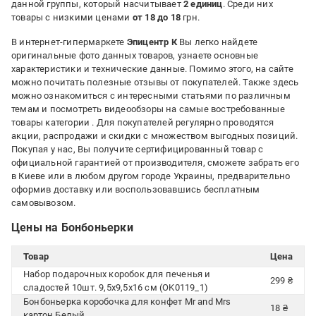
данной группы, который насчитывает
2 единиц
. Среди них
товары с низкими ценами
от 18 до 18
грн.
В интернет-гипермаркете
Эпицентр К
Вы легко найдете
оригинальные фото данных товаров, узнаете основные
характеристики и технические данные. Помимо этого, на сайте
можно почитать полезные отзывы от покупателей. Также здесь
можно ознакомиться с интересными статьями по различным
темам и посмотреть видеообзоры на самые востребованные
товары категории
. Для покупателей регулярно проводятся
акции, распродажи и скидки с множеством выгодных позиций.
Покупая у нас, Вы получите сертифицированный товар с
официальной гарантией от производителя, сможете забрать его
в Киеве или в любом другом городе Украины, предварительно
оформив доставку или воспользовавшись бесплатным
самовывозом.
Цены на Бонбоньерки
Товар
Цена
Набор подарочных коробок для печенья и
299 ₴
сладостей 10шт. 9,5х9,5х16 см (OK0119_1)
Бонбоньерка коробочка для конфет Mr and Mrs
18 ₴
картон Белый