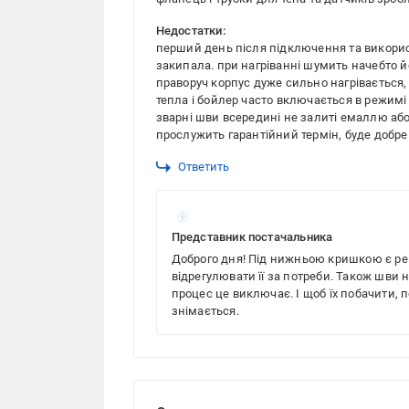
Недостатки:
перший день після підключення та викорис
закипала. при нагріванні шумить начебто йо
праворуч корпус дуже сильно нагрівається, 
тепла і бойлер часто включається в режимі
зварні шви всередині не залиті емаллю аб
прослужить гарантійний термін, буде добре
Ответить
Представник постачальника
Доброго дня! Під нижньою кришкою є ре
відрегулювати її за потреби. Також шви 
процес це виключає. І щоб їх побачити, 
знімається.