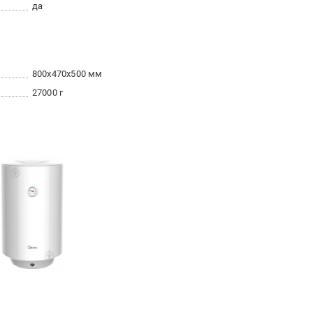
да
800x470x500 мм
27000 г