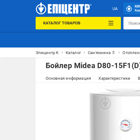
КИ
UA
Кие
КАТАЛОГ ТОВАРОВ
Эпицентр К
Каталог
Сантехника 🚿
Отоплен
Бойлер Midea D80-15F1(D
Основная информация
Характеристики
В