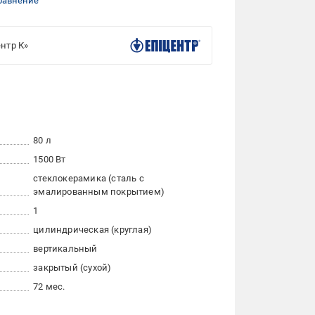
равнение
нтр К»
80 л
1500 Вт
стеклокерамика (сталь с
эмалированным покрытием)
1
цилиндрическая (круглая)
вертикальный
закрытый (сухой)
72 мес.