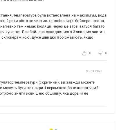
тання. температура була встановлена ​​на максимум, вода
го 2 роки ніхто не чистив. теплоізоляція бойлера погана,
напевно там немає ізоляції, через це втрачається багато
 очікування. Бак бойлера складається з 3 зварних частин,
о склокерамікою, дуже швидко проіржавіють. якщо
.
0
0
05.03.2026
гулятор температури (скритний), ви завжди можете
не можуть бути не покриті керамікою бо технологічний
потрібно зняти зовнішню обшивку, яка доречи не