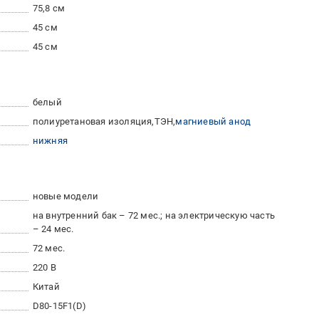
75,8 см
45 см
45 см
белый
полиуретановая изоляция
ТЭН
магниевый анод
нижняя
новые модели
на внутренний бак – 72 мес.; на электрическую часть
– 24 мес.
72 мес.
220 В
Китай
D80-15F1(D)