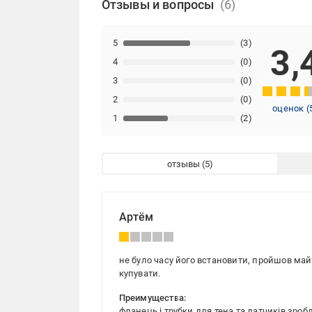
Отзывы и вопросы
5
(3)
3,
4
(0)
3
(0)
2
(0)
оценок
(
1
(2)
отзывы
Артём
не було часу його встановити, пройшов май
купувати.
Преимущества:
фланець і трубки для тена та датчиків зробл