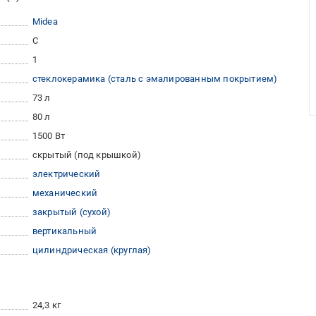
Midea
C
1
стеклокерамика (сталь с эмалированным покрытием)
73 л
80 л
1500 Вт
скрытый (под крышкой)
электрический
механический
закрытый (сухой)
вертикальный
цилиндрическая (круглая)
24,3 кг