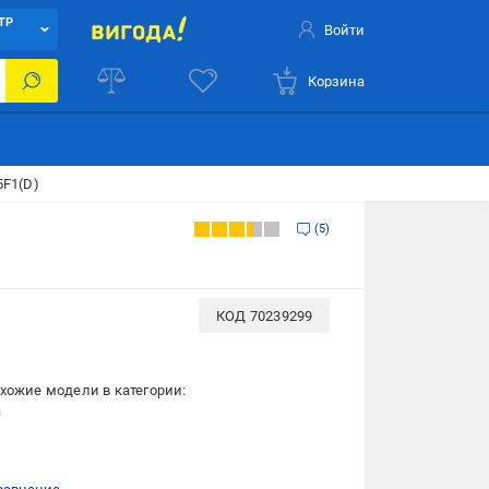
ТР
Войти
Корзина
5F1(D)
5
КОД
70239299
хожие модели в категории:
a