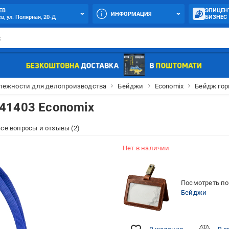
ЕВ
ЭПИЦЕН
ИНФОРМАЦИЯ
в, ул. Полярная, 20-Д
БИЗНЕС
лежности для делопроизводства
Бейджи
Economix
Бейдж гор
41403 Economix
се вопросы и отзывы (2)
Нет в наличии
Посмотреть по
Бейджи