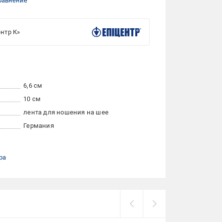
равнение
нтр К»
6,6 см
10 см
лента для ношения на шее
Германия
ра