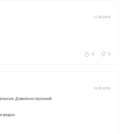
17.05.2016
0
0
16.05.2016
тальные. Довольно прочный.
о видно.