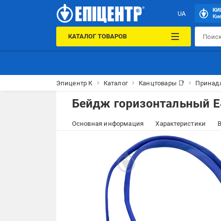
КИ
UA
Кие
КАТАЛОГ ТОВАРОВ
Эпицентр К
Каталог
Канцтовары 📑
Принад
Бейдж горизонтальный E
Основная информация
Характеристики
В