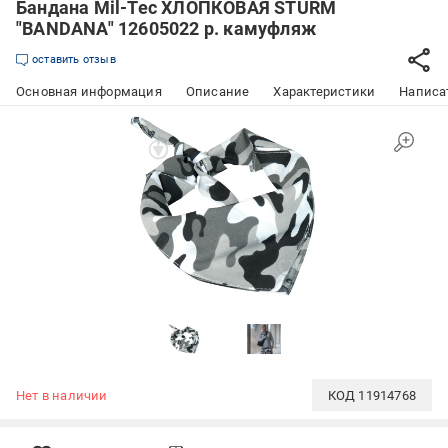
Бандана Mil-Tec ХЛОПКОВАЯ STURM
"BANDANA" 12605022 р. камуфляж
оставить отзыв
Основная информация
Описание
Характеристики
Написат
Нет в наличии
КОД
11914768