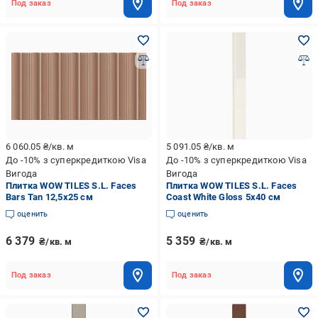
Под заказ
Под заказ
6 060.05
₴/кв. м
5 091.05
₴/кв. м
До -10% з суперкредиткою Visa
До -10% з суперкредиткою Visa
Вигода
Вигода
Плитка WOW TILES S.L. Faces
Плитка WOW TILES S.L. Faces
Bars Tan 12,5x25 см
Coast White Gloss 5x40 см
оценить
оценить
6 379
5 359
₴/кв. м
₴/кв. м
Под заказ
Под заказ