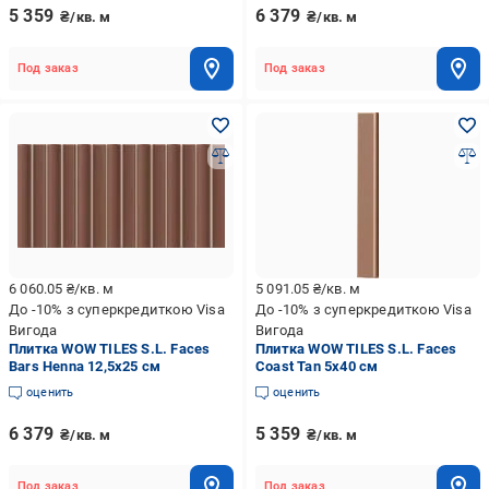
5 359
6 379
₴/кв. м
₴/кв. м
Под заказ
Под заказ
6 060.05
₴/кв. м
5 091.05
₴/кв. м
До -10% з суперкредиткою Visa
До -10% з суперкредиткою Visa
Вигода
Вигода
Плитка WOW TILES S.L. Faces
Плитка WOW TILES S.L. Faces
Bars Henna 12,5x25 см
Coast Tan 5x40 см
оценить
оценить
6 379
5 359
₴/кв. м
₴/кв. м
Под заказ
Под заказ