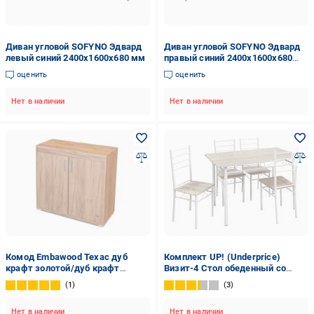
Диван угловой SOFYNO Эдвард
Диван угловой SOFYNO Эдвард
левый синий 2400x1600x680 мм
правый синий 2400x1600x680
мм
оценить
оценить
Нет в наличии
Нет в наличии
Комод Embawood Техас дуб
Комплект UP! (Underprice)
крафт золотой/дуб крафт
Визит-4 Стол обеденный со
золотой
стульями 4 шт.
1
3
1200x700x750мм дуб сонома/
белый
Нет в наличии
Нет в наличии