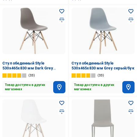
Стул обеденный Style
Стул обеденный Style
530x465x830 мм Dark Grey
530x465x830 мм Grey серый/бук
темно-серый/бук
33
33
Товар доступен в других
Товар доступен в других
магазинах
магазинах