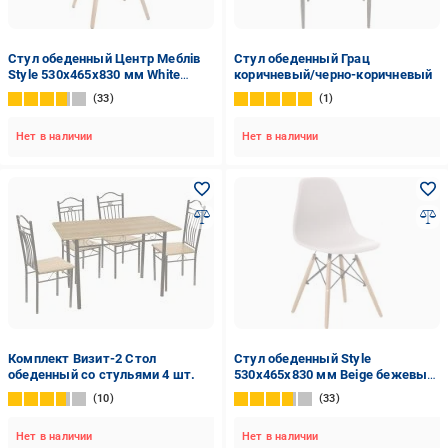
Стул обеденный Центр Меблів
Стул обеденный Грац
Style 530x465x830 мм White
коричневый/черно-коричневый
белый / бук
33
1
Нет в наличии
Нет в наличии
Комплект Визит-2 Стол
Стул обеденный Style
обеденный со стульями 4 шт.
530x465x830 мм Beige бежевый/
бук
10
33
Нет в наличии
Нет в наличии