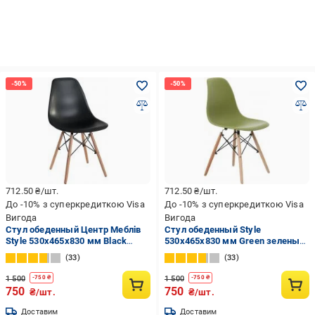
712.50
₴/шт.
712.50
₴/шт.
До -10% з суперкредиткою Visa
До -10% з суперкредиткою Visa
Вигода
Вигода
Стул обеденный Центр Меблів
Стул обеденный Style
Style 530x465x830 мм Black
530x465x830 мм Green зеленый/
черный / бук
бук
33
33
1 500
1 500
-
750
₴
-
750
₴
750
750
₴/шт.
₴/шт.
Доставим
Доставим