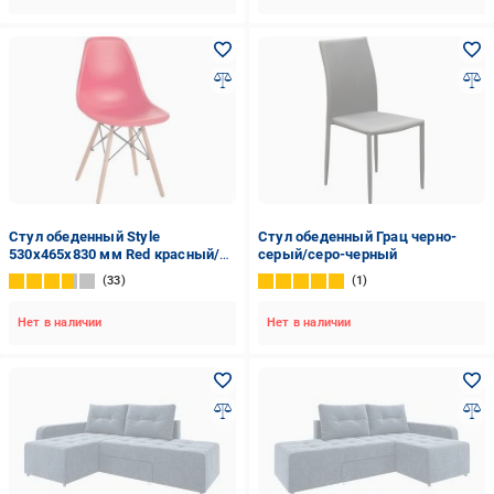
Стул обеденный Style
Стул обеденный Грац черно-
530x465x830 мм Red красный/
серый/серо-черный
бук
33
1
Нет в наличии
Нет в наличии