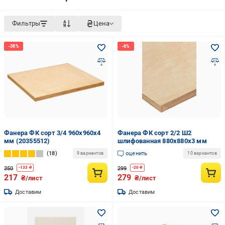
Фильтры
Цена
Фанера ФК сорт 3/4 960х960х4
Фанера ФК сорт 2/2 Ш2
мм (20355512)
шлифованная 880х880х3 мм
18
оценить
9 вариантов
10 вариантов
350
299
-
133
₴
-
20
₴
217
279
₴/лист
₴/лист
Доставим
Доставим