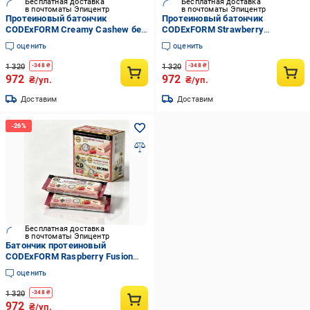
Бесплатная доставка
Бесплатная доставка
в почтоматы Эпицентр
в почтоматы Эпицентр
Протеиновый батончик
Протеиновый батончик
CODExFORM Creamy Cashew без
CODExFORM Strawberry
сахара 34% протеина 12 шт.
Cheesecake без сахара 34%
оценить
оценить
(2934805023)
протеина 12 шт. (2934805021)
1 320
1 320
-
348
₴
-
348
₴
972
972
₴/уп.
₴/уп.
Доставим
Доставим
Бесплатная доставка
в почтоматы Эпицентр
Батончик протеиновый
CODExFORM Raspberry Fusion
без сахара 36% протеина 12 шт.
оценить
(BOX-BAR-FUSION-01)
1 320
-
348
₴
972
₴/уп.