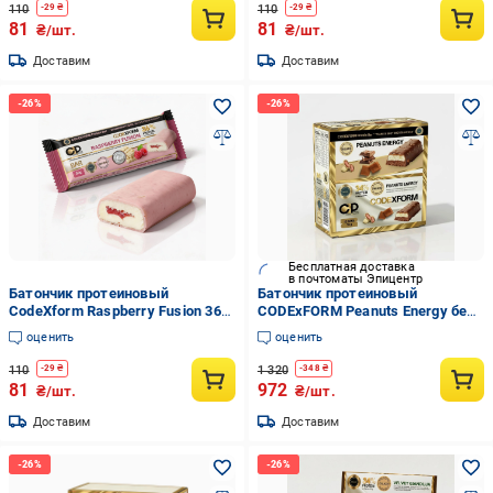
110
110
-
29
₴
-
29
₴
81
81
₴/шт.
₴/шт.
Доставим
Доставим
Бесплатная доставка
в почтоматы Эпицентр
Батончик протеиновый
Батончик протеиновый
CodeXform Raspberry Fusion 36%
CODExFORM Peanuts Energy без
протеина без сахара (BAR-
сахара 34% белка 12 шт.
оценить
оценить
FUSION-01)
(2934805022)
110
1 320
-
29
₴
-
348
₴
81
972
₴/шт.
₴/шт.
Доставим
Доставим