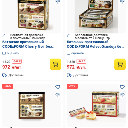
Бесплатная доставка
Бесплатная доставка
в почтоматы Эпицентр
в почтоматы Эпицентр
Батончик протеиновый
Батончик протеиновый
CODExFORM Cherry Noir без
CODExFORM Velvet Gianduja без
сахара 34% белка 12 шт.
сахара 34% белка 12 шт.
оценить
оценить
(2934805019)
(2934805024)
1 320
1 320
-
348
₴
-
348
₴
972
972
₴/шт.
₴/уп.
Доставим
Доставим