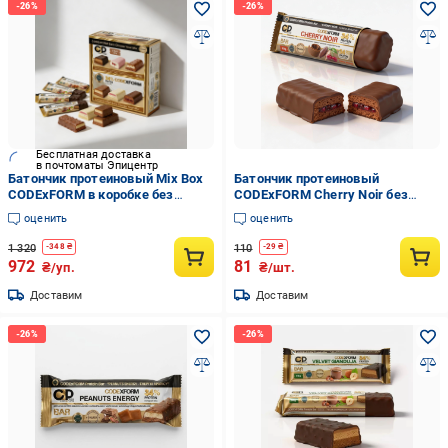
Бесплатная доставка
в почтоматы Эпицентр
Батончик протеиновый Mix Box
Батончик протеиновый
CODExFORM в коробке без
CODExFORM Cherry Noir без
сахара 34% протеина 12 шт.
сахара 34% протеина (BAR-
оценить
оценить
(2998148199)
CHERRY-NOIR-01)
1 320
110
-
348
₴
-
29
₴
972
81
₴/уп.
₴/шт.
Доставим
Доставим