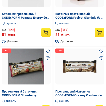
Батончик протеиновый
Батончик протеиновый
CODExFORM Peanuts Energy без
CODExFORM Velvet Gianduja без
сахара 34% белка (2979196640)
сахара 34% белка (2934805025)
оценить
оценить
110
110
-
29
₴
-
29
₴
81
81
₴/шт.
₴/шт.
Доставим
Доставим
Протеиновый батончик
Протеиновый батончик
CODExFORM Strawberry
CODExFORM Creamy Cashew без
Cheesecake без сахара 34%
сахара 34% протеина
оценить
оценить
протеина (2970435067)
(2970549137)