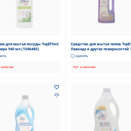
ам для мытья посуды TopEffect
Средство для мытья полов TopEf
вера 940 мл (1086485)
Лаванда и других поверхностей 
нить
оценить
 наличии
Нет в наличии