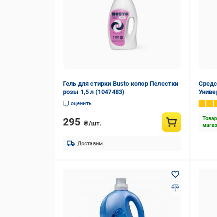
Гель для стирки Busto колор Пелестки
Средс
розы 1,5 л (1047483)
Униве
оценить
Товар
295
₴/шт.
мага
Доставим