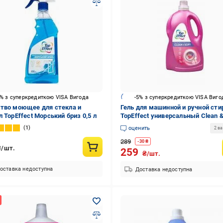
5% з суперкредиткою VISA Вигода
-5% з суперкредиткою VISA Виго
тво моющее для стекла и
Гель для машинной и ручной сти
л TopEffect Морський бриз 0,5 л
TopEffect универсальный Clean &
5 л
1
оценить
2 в
289
-
30
₴
₴/шт.
259
₴/шт.
оставка недоступна
Доставка недоступна