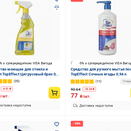
5% з суперкредиткою VISA Вигода
-5% з суперкредиткою VISA Виго
тво моющее для стекла и
Средство для ручного мытья п
л TopEffect Цитрусовый бриз 0,5
TopEffect Сочные ягоды 0,94 л
25
11
10 ва
93.64
-
4.91
₴
-
16.64
₴
77
₴/шт.
₴/шт.
оставка недоступна
Доставка недоступна