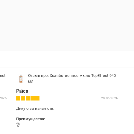
ect
Отзыв про: Хозяйственное мыло TopEffect 940
мл
Раїса
2026
28.06.2026
Дякую за наявність.
Преимущества:
👌