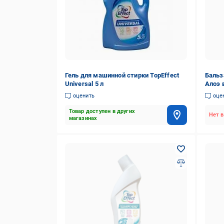
Гель для машинной стирки TopEffect
Бальз
Universal 5 л
Алоэ 
оценить
оце
Товар доступен в других
Нет в
магазинах