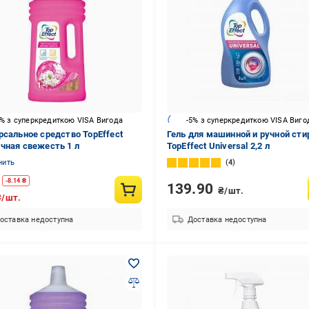
5% з суперкредиткою VISA Вигода
-5% з суперкредиткою VISA Виго
рсальное средство TopEffect
Гель для машинной и ручной сти
чная свежесть 1 л
TopEffect Universal 2,2 л
нить
4
-
8.14
₴
139.90
₴/шт.
₴/шт.
оставка недоступна
Доставка недоступна