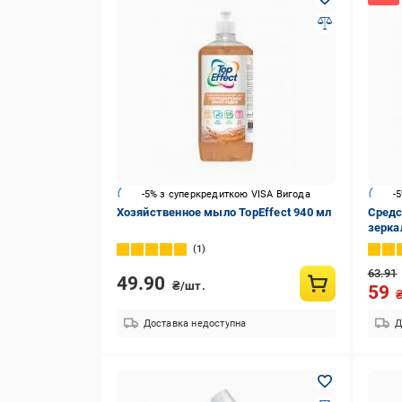
-5% з суперкредиткою VISA Вигода
-
Хозяйственное мыло TopEffect 940 мл
Средс
зерка
л
1
63.91
49.90
₴/шт.
59
Доставка недоступна
Д