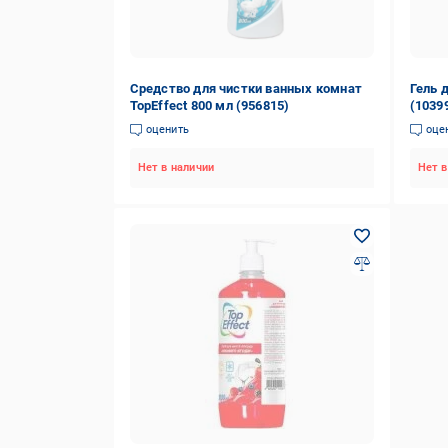
Средство для чистки ванных комнат
Гель д
TopEffect 800 мл (956815)
(1039
оценить
оце
Нет в наличии
Нет в