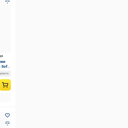
да
рки
 Soft
арианта