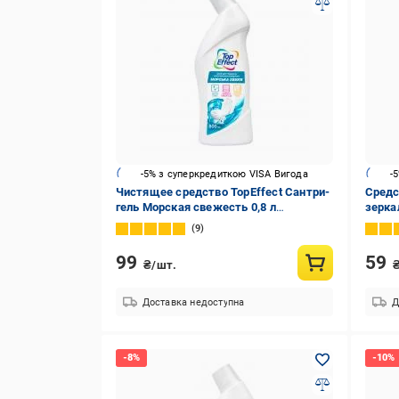
-5% з суперкредиткою VISA Вигода
-
Чистящее средство TopEffect Сантри-
Средс
гель Морская свежесть 0,8 л
зерка
TE0401008
9
99
59
₴/шт.
Доставка недоступна
Д