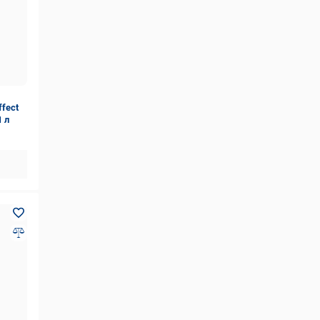
fect
1 л