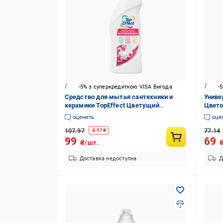
-5% з суперкредиткою VISA Вигода
-
Средство для мытья сантехники и
Униве
керамики TopEffect Цветущий
Цвето
миндаль 0,8 л
оценить
оце
107.97
77.14
-
8.97
₴
99
69
₴/шт.
Доставка недоступна
Д