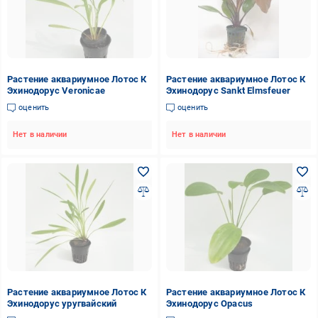
Растение аквариумное Лотос К
Растение аквариумное Лотос К
Эхинодорус Veronicae
Эхинодорус Sankt Elmsfeuer
оценить
оценить
Нет в наличии
Нет в наличии
Растение аквариумное Лотос К
Растение аквариумное Лотос К
Эхинодорус уругвайский
Эхинодорус Opacus