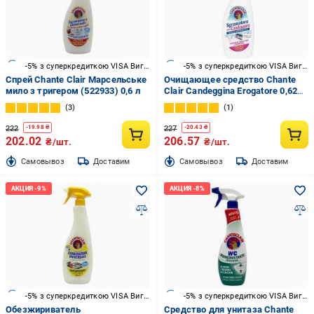
-5% з суперкредиткою VISA Вигода
-5% з суперкредиткою VISA Вигода
Спрей Chante Clair Марсельське
Очищающее средство Chante
мило з тригером (522933) 0,6 л
Clair Candeggina Erogatore 0,625
л
3
1
222
227
-
19.98
₴
-
20.43
₴
202.02
206.57
₴/шт.
₴/шт.
Cамовывоз
Доставим
Cамовывоз
Доставим
-5% з суперкредиткою VISA Вигода
-5% з суперкредиткою VISA Вигода
Обезжириватель
Средство для унитаза Chante