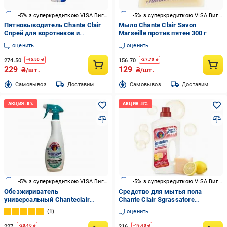
-5% з суперкредиткою VISA Вигода
-5% з суперкредиткою VISA Вигода
Пятновыводитель Chante Clair
Мыло Chante Clair Savon
Спрей для воротников и
Marseille против пятен 300 г
манжетов ExtraPower 500 мл
оценить
оценить
274.50
156.70
-
45.50
₴
-
27.70
₴
229
129
₴/шт.
₴/шт.
Cамовывоз
Доставим
Cамовывоз
Доставим
-5% з суперкредиткою VISA Вигода
-5% з суперкредиткою VISA Вигода
Обезжириватель
Средство для мытья пола
универсальный Chanteclair
Chante Clair Sgrassatore
Sgrassatore Antiodore 0,6 л
GrSuperfici Marsiglia E Limone
1
оценить
0,75 л
227
216
-
20.40
₴
-
19.40
₴