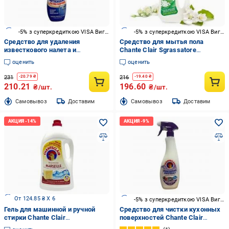
-5% з суперкредиткою VISA Вигода
-5% з суперкредиткою VISA Вигода
Средство для удаления
Средство для мытья пола
известкового налета и
Chante Clair Sgrassatore
ржавчины Chante Clair
GrSuperfici Muschio Bianco 0,75 л
оценить
оценить
Anticalcare Extra Rapido 0,625 л
231
216
-
20.79
₴
-
19.40
₴
210.21
196.60
₴/шт.
₴/шт.
Cамовывоз
Доставим
Cамовывоз
Доставим
От 124.85 ₴ X 6
-5% з суперкредиткою VISA Вигода
Гель для машинной и ручной
Средство для чистки кухонных
стирки Chante Clair
поверхностей Chante Clair
Марсельское мыло 3,6 л
Sgrassatore Лаванда 0,6 л