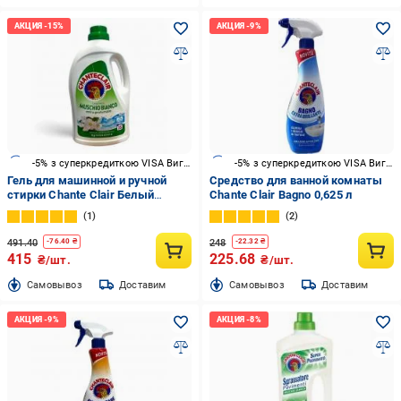
-5% з суперкредиткою VISA Вигода
-5% з суперкредиткою VISA Вигода
Гель для машинной и ручной
Средство для ванной комнаты
стирки Chante Clair Белый
Chante Clair Bagno 0,625 л
мускус 1,575 л
1
2
491.40
248
-
76.40
₴
-
22.32
₴
415
225.68
₴/шт.
₴/шт.
Cамовывоз
Доставим
Cамовывоз
Доставим