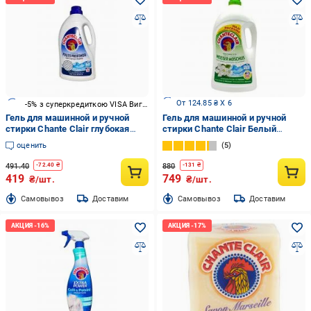
От 124.85 ₴ X 6
-5% з суперкредиткою VISA Вигода
Гель для машинной и ручной
Гель для машинной и ручной
стирки Chante Clair глубокая
стирки Chante Clair Белый
очистка 1,575 л
мускус 3,6 л
оценить
5
491.40
880
-
72.40
₴
-
131
₴
419
749
₴/шт.
₴/шт.
Cамовывоз
Доставим
Cамовывоз
Доставим