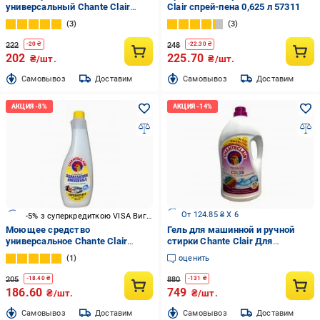
универсальный Chante Clair
Clair спрей-пена 0,625 л 57311
Лимон 0,6 л
3
3
222
248
-
20
₴
-
22.30
₴
202
225.70
₴/шт.
₴/шт.
Cамовывоз
Доставим
Cамовывоз
Доставим
От 124.85 ₴ X 6
-5% з суперкредиткою VISA Вигода
Моющее средство
Гель для машинной и ручной
универсальное Chante Clair
стирки Chante Clair Для
Лимон (запаска) 0,6 л
цветных тканей 3,6 л
1
оценить
205
880
-
18.40
₴
-
131
₴
186.60
749
₴/шт.
₴/шт.
Cамовывоз
Доставим
Cамовывоз
Доставим