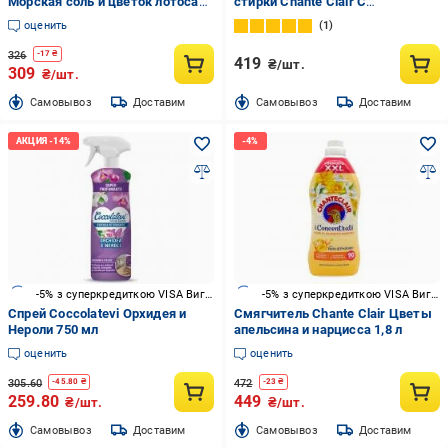
Морская соль и цветок лотоса
стирки Chante Clair С
1,14 л
бикарбонатом 1,575 л
оценить
1
326
-
17
₴
419
₴/шт.
309
₴/шт.
Cамовывоз
Доставим
Cамовывоз
Доставим
-5% з суперкредиткою VISA Вигода
-5% з суперкредиткою VISA Вигода
Спрей Coccolatevi Орхидея и
Смягчитель Chante Clair Цветы
Нероли 750 мл
апельсина и нарцисса 1,8 л
оценить
оценить
305.60
472
-
45.80
₴
-
23
₴
259.80
449
₴/шт.
₴/шт.
Cамовывоз
Доставим
Cамовывоз
Доставим