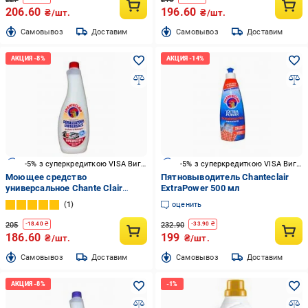
206.60
196.60
₴/шт.
₴/шт.
Cамовывоз
Доставим
Cамовывоз
Доставим
-5% з суперкредиткою VISA Вигода
-5% з суперкредиткою VISA Вигода
Моющее средство
Пятновыводитель Chanteclair
универсальное Chante Clair
ExtraPower 500 мл
Марсельское мыло (запаска)
1
оценить
0,6 л
205
232.90
-
18.40
₴
-
33.90
₴
186.60
199
₴/шт.
₴/шт.
Cамовывоз
Доставим
Cамовывоз
Доставим