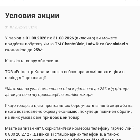
Условия акции
31.07.2026 23:31:18
У період з
01.08.2026
по
31.08.2026
(включно) ви можете
придбати побутову хімію ТМ
ChanteClair, Ludwik та Cocolatevi
з
економією до
25%*
.
Кількість товару обмежена.
ТОВ «Епіцентр К» залишає за собою право змінювати ціни в
період дії пропозиції.
*Мається на увазі зменшення ціни в діапазоні до 25% від цін, що
діяли до початку пропозиції на акційні товари.
Якщо товар за цією пропозицією бере участь в іншій акції або на
нього встановлено окрему економію, покупець повинен обрати,
на яких умовах він придбає цей товар.
Маєте запитання? Скористайтеся номером телефону гарячої лінії
0 800 20 27 27. Дзвінки зі стаціонарних телефонів, а також