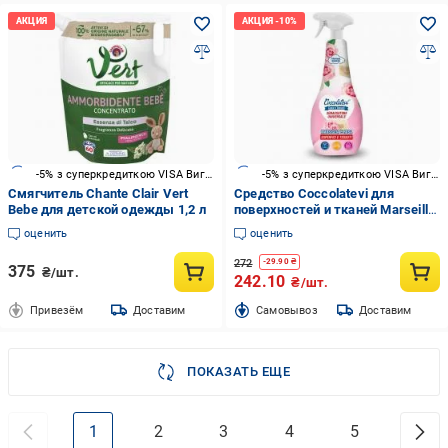
-5% з суперкредиткою VISA Вигода
-5% з суперкредиткою VISA Вигода
Смягчитель Chante Clair Vert
Средство Coccolatevi для
Bebe для детской одежды 1,2 л
поверхностей и тканей Marseille
and Rose 0,75 л
оценить
оценить
272
-
29.90
₴
375
₴/шт.
242.10
₴/шт.
Привезём
Доставим
Cамовывоз
Доставим
ПОКАЗАТЬ ЕЩЕ
1
2
3
4
5