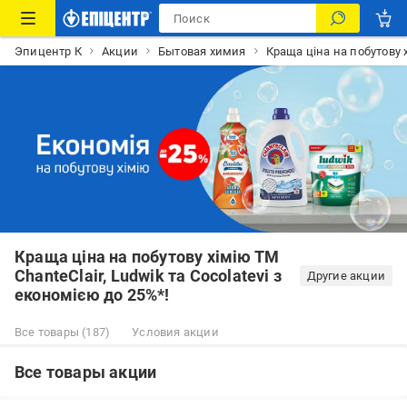
Эпицентр К
Акции
Бытовая химия
Краща ціна на побутову х
Краща ціна на побутову хімію ТМ
ChanteClair, Ludwik та Cocolatevi з
Другие акции
економією до 25%*!
Все товары (187)
Условия акции
Все товары акции