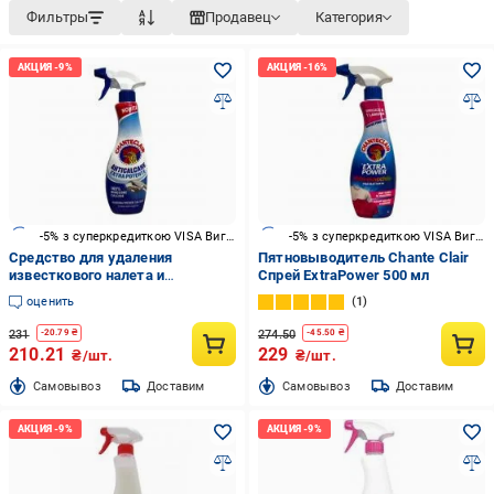
Фильтры
Продавец
Категория
-5% з суперкредиткою VISA Вигода
-5% з суперкредиткою VISA Вигода
Средство для удаления
Пятновыводитель Chante Clair
известкового налета и
Спрей ExtraPower 500 мл
ржавчины Chante Clair
оценить
1
Anticalcare Extra Potente 0,625 л
231
274.50
-
20.79
₴
-
45.50
₴
210.21
229
₴/шт.
₴/шт.
Cамовывоз
Доставим
Cамовывоз
Доставим