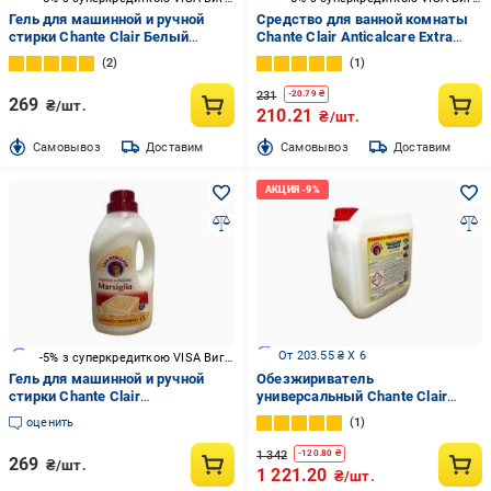
Гель для машинной и ручной
Средство для ванной комнаты
стирки Chante Clair Белый
Chante Clair Anticalcare Extra
мускус 1,5 л
Profumato 0,625 л
2
1
231
-
20.79
₴
269
₴/шт.
210.21
₴/шт.
Cамовывоз
Доставим
Cамовывоз
Доставим
От 203.55 ₴ X 6
-5% з суперкредиткою VISA Вигода
Гель для машинной и ручной
Обезжириватель
стирки Chante Clair
универсальный Chante Clair
Марсельское мыло 1,5 л
Лимон 5 л
оценить
1
1 342
-
120.80
₴
269
₴/шт.
1 221.20
₴/шт.