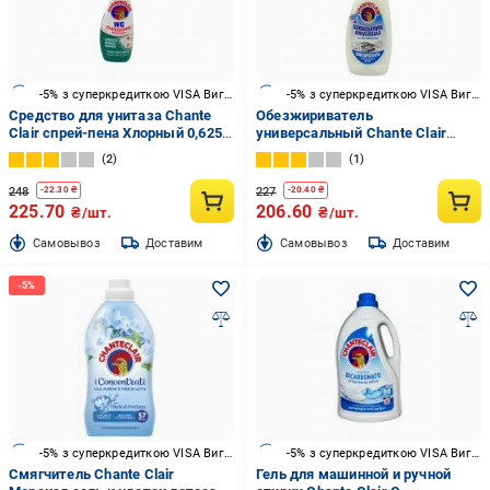
-5% з суперкредиткою VISA Вигода
-5% з суперкредиткою VISA Вигода
Средство для унитаза Chante
Обезжириватель
Clair спрей-пена Хлорный 0,625 л
универсальный Chante Clair
57192
Sgrassatore Bicarbonato 0,6 л
2
1
248
227
-
22.30
₴
-
20.40
₴
225.70
206.60
₴/шт.
₴/шт.
Cамовывоз
Доставим
Cамовывоз
Доставим
-5% з суперкредиткою VISA Вигода
-5% з суперкредиткою VISA Вигода
Смягчитель Chante Clair
Гель для машинной и ручной