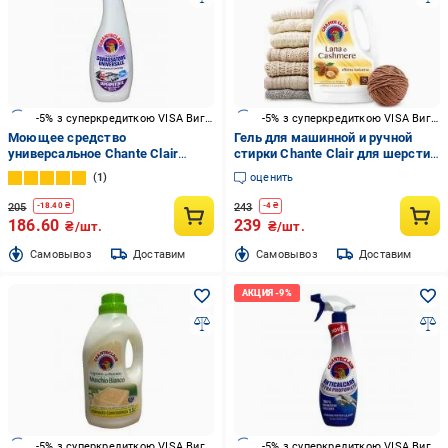
-5% з суперкредиткою VISA Вигода
-5% з суперкредиткою VISA Вигода
Моющее средство
Гель для машинной и ручной
универсальное Chante Clair
стирки Chante Clair для шерсти
Лаванда (запаска) 0,6 л
и кашемира 0,9 л
1
оценить
205
243
-
18.40
₴
-
4
₴
186.60
239
₴/шт.
₴/шт.
Cамовывоз
Доставим
Cамовывоз
Доставим
-5% з суперкредиткою VISA Вигода
-5% з суперкредиткою VISA Вигода