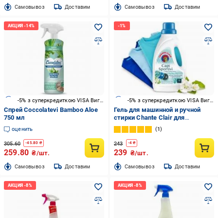
Cамовывоз
Доставим
Cамовывоз
Доставим
-5% з суперкредиткою VISA Вигода
-5% з суперкредиткою VISA Вигода
Спрей Coccolatevi Bamboo Aloe
Гель для машинной и ручной
750 мл
стирки Chante Clair для
спортивной и синтетической
оценить
1
одежды 0,9 л
305.60
243
-
45.80
₴
-
4
₴
259.80
239
₴/шт.
₴/шт.
Cамовывоз
Доставим
Cамовывоз
Доставим