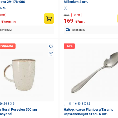
ета 29-178-006
Millenium 3 шт.
нить
1
386
50
₴
-
217
₴
0
169
₴/компл.
₴/шт.
оставим
Доставим
26.34 ₴ X 3
От 16.83 ₴ X 12
 Gural Porselen 300 мл
Набор ложек Flamberg Taranto
nasyonal
нержавеющая сталь 6 шт.