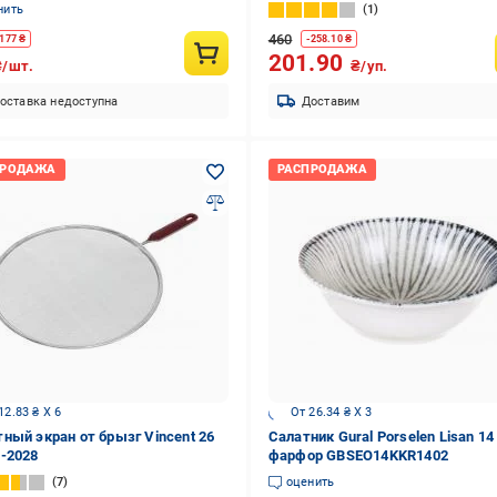
нить
1
460
177
₴
-
258.10
₴
201.90
₴/шт.
₴/уп.
оставка недоступна
Доставим
12.83 ₴ X 6
От 26.34 ₴ X 3
ный экран от брызг Vincent 26
Салатник Gural Porselen Lisan 14
-2028
фарфор GBSEO14KKR1402
7
оценить