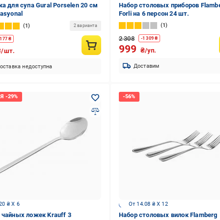
ка для супа Gural Porselen 20 см
Набор столовых приборов Flamb
nasyonal
Forli на 6 персон 24 шт.
1
1
2 варианта
2 308
-
1 309
₴
177
₴
999
₴/уп.
₴/шт.
Доставим
оставка недоступна
20 ₴ X 6
От 14.08 ₴ X 12
 чайных ложек Krauff 3
Набор столовых вилок Flamberg