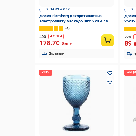
От 14.89 ₴ X 12
От 
Доска Flamberg декоративная на
Доска
электроплиту Авокадо 30х52х0.4 см
25х35
4
400
226
-
221.30
₴
-
178.70
89
₴/шт.
Доставим
Д