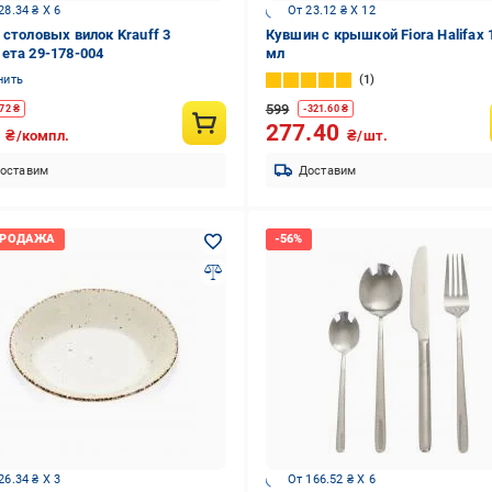
28.34 ₴ X 6
От 23.12 ₴ X 12
 столовых вилок Krauff 3
Кувшин с крышкой Fiora Halifax 
ета 29-178-004
мл
нить
1
599
72
₴
-
321.60
₴
0
277.40
₴/компл.
₴/шт.
оставим
Доставим
26.34 ₴ X 3
От 166.52 ₴ X 6