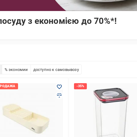
осуду з економією до 70%*!
% экономии
доступно к самовывозу