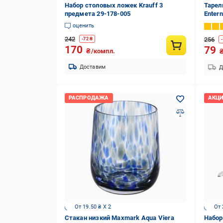
Набор столовых ложек Krauff 3
Тарел
предмета 29-178-005
Enter
оценить
242
256
-
72
₴
-
170
79
₴/компл.
Доставим
Д
От 19.50 ₴ X 2
От 
Стакан низкий Maxmark Aqua Viera
Набор