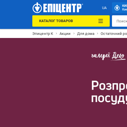
КИ
UA
Кие
КАТАЛОГ ТОВАРОВ
Эпицентр К
Акции
Для дома
Остаточний ро