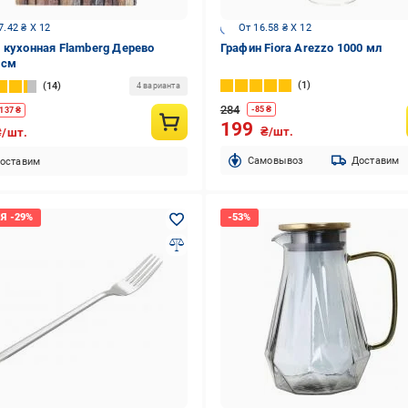
7.42 ₴ X 12
От 16.58 ₴ X 12
 кухонная Flamberg Дерево
Графин Fiora Arezzo 1000 мл
 см
1
14
4 варианта
284
-
85
₴
137
₴
199
₴/шт.
₴/шт.
Cамовывоз
Доставим
оставим