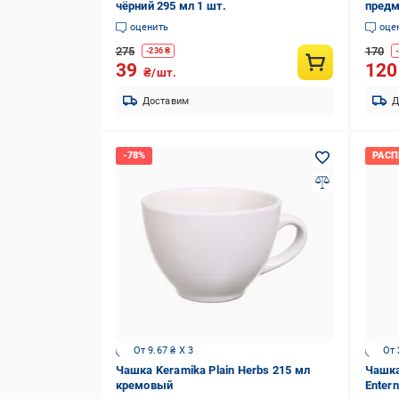
чёрний 295 мл 1 шт.
предм
оценить
оце
275
170
-
236
₴
-
39
12
₴/шт.
Доставим
Д
От 9.67 ₴ X 3
От 
Чашка Keramika Plain Herbs 215 мл
Чашка
кремовый
Enter