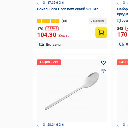
От 17.39 ₴ X 6
От 
Бокал Fiora Corn new синий 250 мл
Набор
предм
оце
18
2 варианта
242
170
-
-
65.70
₴
17
104.30
₴/шт.
Д
Доставим
От 28.34 ₴ X 6
От 