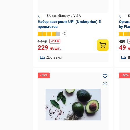
-5% для бізнесу з VISA
-
Набор кастрюль UP! (Underprice) 5
Орган
предметов
by Fla
3
1 143
420
-
914
₴
-
229
49
₴/шт.
Доставим
Д