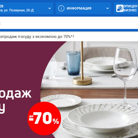
ЕВ
ЭПИЦЕН
ИНФОРМАЦИЯ
в, ул. Полярная, 20-Д
БИЗНЕС
зпродаж посуду з економією до 70%*!