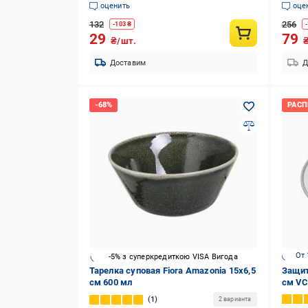
оценить
оце
132
256
-
103
₴
-
29
79
₴/шт.
Доставим
Д
От 
-5% з суперкредиткою VISA Вигода
Тарелка суповая Fiora Amazonia 15х6,5
Защит
см 600 мл
см VC
1
2 варианта