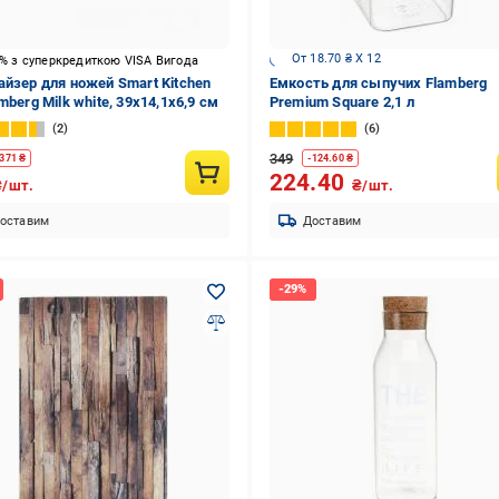
От 18.70 ₴ X 12
5% з суперкредиткою VISA Вигода
айзер для ножей Smart Kitchen
Емкость для сыпучих Flamberg
mberg Milk white, 39х14,1х6,9 см
Premium Square 2,1 л
2
6
349
371
₴
-
124.60
₴
224.40
₴/шт.
₴/шт.
оставим
Доставим