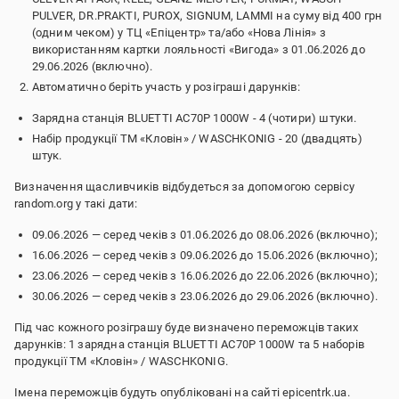
PULVER, DR.PRAKTI, PUROX, SIGNUM, LAMMI на суму від 400 грн
(одним чеком) у ТЦ «Епіцентр» та/або «Нова Лінія» з
використанням картки лояльності «Вигода» з 01.06.2026 до
29.06.2026 (включно).
Автоматично беріть участь у розіграші дарунків:
Зарядна станція BLUETTI AC70P 1000W - 4 (чотири) штуки.
Набір продукції ТМ «Кловін» / WASCHKONIG - 20 (двадцять)
штук.
Визначення щасливчиків відбудеться за допомогою сервісу
random.org у такі дати:
09.06.2026 — серед чеків з 01.06.2026 до 08.06.2026 (включно);
16.06.2026 — серед чеків з 09.06.2026 до 15.06.2026 (включно);
23.06.2026 — серед чеків з 16.06.2026 до 22.06.2026 (включно);
30.06.2026 — серед чеків з 23.06.2026 до 29.06.2026 (включно).
Під час кожного розіграшу буде визначено переможців таких
дарунків: 1 зарядна станція BLUETTI AC70P 1000W та 5 наборів
продукції ТМ «Кловін» / WASCHKONIG.
Імена переможців будуть опубліковані на сайті epicentrk.ua.