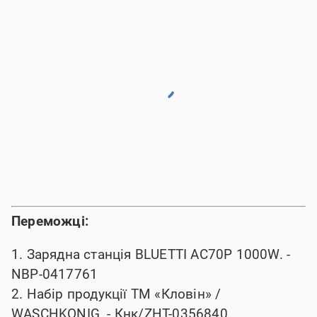
Переможці:
1. Зарядна станція BLUETTI AC70P 1000W. -
NBP-0417761
2. Набір продукції ТМ «Кловін» /
WASCHKONIG. -
Кнк/ZHT-0356840