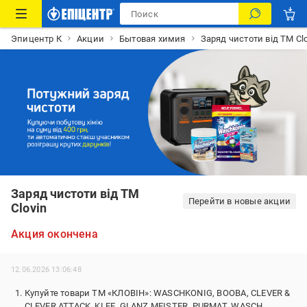
Эпицентр К
Акции
Бытовая химия
Заряд чистоти від ТМ Clo
Заряд чистоти від ТМ
Перейти в новые акции
Clovin
Акция окончена
12.06.2026 13:06:48
Купуйте товари ТМ «КЛОВІН»: WASCHKONIG, BOOBA, CLEVER &
CLEVER ATTACK, KLEE, GLANZ MEISTER, PURMAT, WASCH