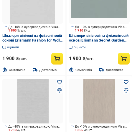
До -10% з суперкредиткою Visa Вигода
До -10% з суперкредиткою Visa Вигода
1 805
₴/шт.
1 710
₴/шт.
Шпалери вінілові на флізеліновій
Шпалери вінілові на флізеліновій
основі Erismann Fashion for Wolls
основі Erismann Secret Garden
5 12257-31 1,06x10,05 м
12242-18 1,06x10,05 м
оцінити
оцінити
1 900
1 900
₴/шт.
₴/шт.
Cамовивіз
Доставимо
Cамовивіз
Доставимо
До -10% з суперкредиткою Visa Вигода
До -10% з суперкредиткою Visa Вигода
1 710
₴/шт.
1 805
₴/шт.