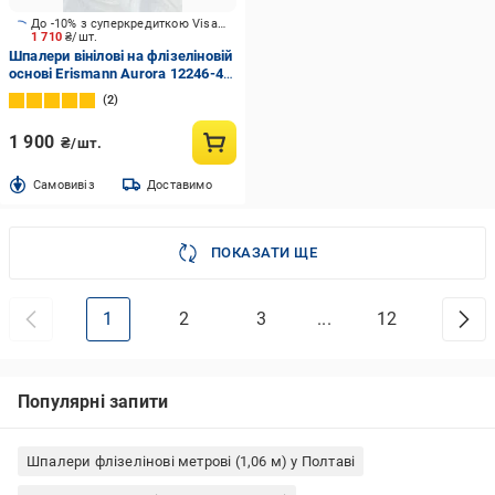
До -10% з суперкредиткою Visa Вигода
1 710
₴/шт.
Шпалери вінілові на флізеліновій
основі Erismann Aurora 12246-43
1,06x10,05 м
2
1 900
₴/шт.
Cамовивіз
Доставимо
ПОКАЗАТИ ЩЕ
1
2
3
...
12
Популярні запити
Шпалери флізелінові метрові (1,06 м) у Полтаві