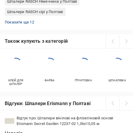
Шпалери RASCH Німеччина у Полтаві
Шпалери RASCH сірі у Полтаві
Слов'янські шпалери вінілові на флізеліновій основі у Полтаві
Шпалери фіолетові флізелінові у Полтаві
Самоклеючі шпалери для кухні у Полтаві
Шпалери RASCH бежеві у Полтаві
Вінілові шпалери під цеглу у Полтаві
Флізелінові шпалери під фарбування у Полтаві
Шпалери миючі для кухні у Полтаві
Шпалери Grandeco флізелінові у Полтаві
Вінілові самоклеючі шпалери у Полтаві
Шпалери Grandeco Бельгія у Полтаві
Слов'янські шпалери дуплекс у Полтаві
Шпалери блакитні флізелінові у Полтаві
Показати ще 12
Також купують з категорій
КЛЕЙ ДЛЯ
ФАРБА
ҐРУНТОВКА
ШПАКЛІВКА
ШПАЛЕР
Відгуки: Шпалери Erismann у Полтаві
Відгук про: Шпалери вінілові на флізеліновій основі
Erismann Secret Garden 12237-02 1,06x10,05 м