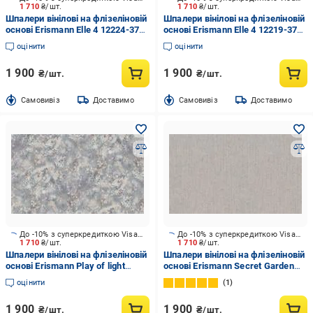
1 710
₴/шт.
1 710
₴/шт.
Шпалери вінілові на флізеліновій
Шпалери вінілові на флізеліновій
основі Erismann Elle 4 12224-37
основі Erismann Elle 4 12219-37
1,06x10,05 м
1,06x10,05 м
оцінити
оцінити
1 900
1 900
₴/шт.
₴/шт.
Cамовивіз
Доставимо
Cамовивіз
Доставимо
До -10% з суперкредиткою Visa Вигода
До -10% з суперкредиткою Visa Вигода
1 710
₴/шт.
1 710
₴/шт.
Шпалери вінілові на флізеліновій
Шпалери вінілові на флізеліновій
основі Erismann Play of light
основі Erismann Secret Garden
12201-31 1,06x10,05 м
12237-37 1,06x10,05 м
оцінити
1
1 900
1 900
₴/шт.
₴/шт.