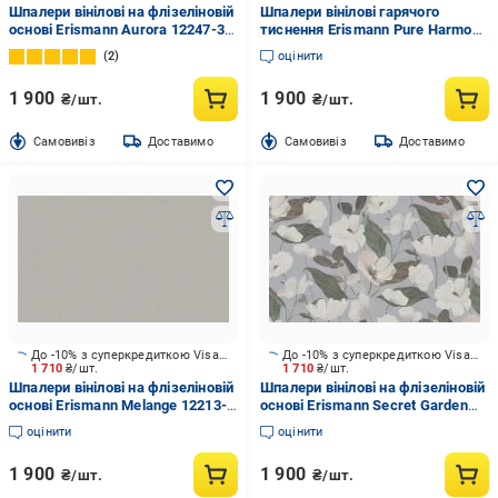
Шпалери вінілові на флізеліновій
Шпалери вінілові гарячого
основі Erismann Aurora 12247-31
тиснення Erismann Pure Harmony
1,06x10,05 м
12279-32 1,06x10,05 м
2
оцінити
1 900
1 900
₴/шт.
₴/шт.
Cамовивіз
Доставимо
Cамовивіз
Доставимо
До -10% з суперкредиткою Visa Вигода
До -10% з суперкредиткою Visa Вигода
1 710
₴/шт.
1 710
₴/шт.
Шпалери вінілові на флізеліновій
Шпалери вінілові на флізеліновій
основі Erismann Melange 12213-
основі Erismann Secret Garden
36 1,06x10,05 м
12240-31 1,06x10,05 м
оцінити
оцінити
1 900
1 900
₴/шт.
₴/шт.