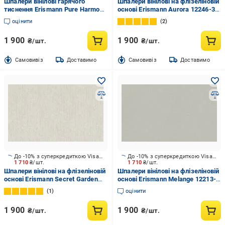
Шпалери вінілові гарячого
Шпалери вінілові на флізеліновій
тиснення Erismann Pure Harmony
основі Erismann Aurora 12246-31
12279-14 1,06x10,05 м
1,06x10,05 м
оцінити
2
1 900
1 900
₴/шт.
₴/шт.
Cамовивіз
Доставимо
Cамовивіз
Доставимо
До -10% з суперкредиткою Visa Вигода
До -10% з суперкредиткою Visa Вигода
1 710
₴/шт.
1 710
₴/шт.
Шпалери вінілові на флізеліновій
Шпалери вінілові на флізеліновій
основі Erismann Secret Garden
основі Erismann Melange 12213-
12237-02 1,06x10,05 м
38 1,06x10,05 м
1
оцінити
1 900
1 900
₴/шт.
₴/шт.