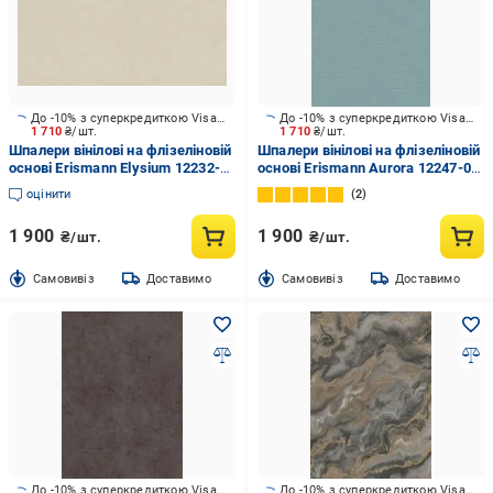
До -10% з суперкредиткою Visa Вигода
До -10% з суперкредиткою Visa Вигода
1 710
₴/шт.
1 710
₴/шт.
Шпалери вінілові на флізеліновій
Шпалери вінілові на флізеліновій
основі Erismann Elysium 12232-
основі Erismann Aurora 12247-08
02 1,06x10,05 м
1,06x10,05 м
оцінити
2
1 900
1 900
₴/шт.
₴/шт.
Cамовивіз
Доставимо
Cамовивіз
Доставимо
До -10% з суперкредиткою Visa Вигода
До -10% з суперкредиткою Visa Вигода