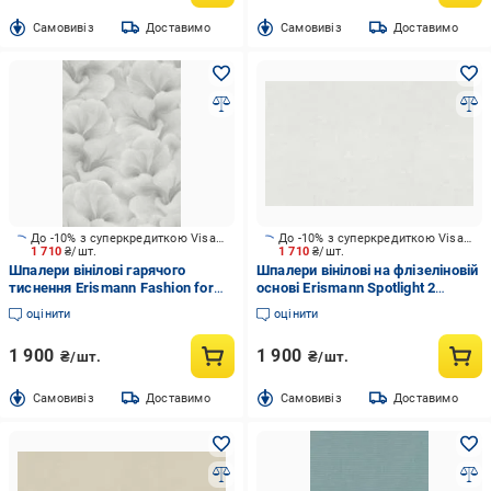
Cамовивіз
Доставимо
Cамовивіз
Доставимо
До -10% з суперкредиткою Visa Вигода
До -10% з суперкредиткою Visa Вигода
1 710
₴/шт.
1 710
₴/шт.
Шпалери вінілові гарячого
Шпалери вінілові на флізеліновій
тиснення Erismann Fashion for
основі Erismann Spotlight 2
Wolls 5 12255-31 1,06x10,05 м
12214-31 1,06x10,05 м
оцінити
оцінити
1 900
1 900
₴/шт.
₴/шт.
Cамовивіз
Доставимо
Cамовивіз
Доставимо