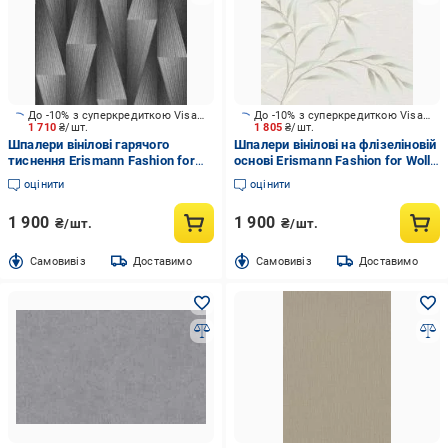
До -10% з суперкредиткою Visa Вигода
До -10% з суперкредиткою Visa Вигода
1 710
₴/шт.
1 805
₴/шт.
Шпалери вінілові гарячого
Шпалери вінілові на флізеліновій
тиснення Erismann Fashion for
основі Erismann Fashion for Wolls
Wolls 5 12254-29 1,06x10,05 м
5 12256-18 1,06x10,05 м
оцінити
оцінити
1 900
1 900
₴/шт.
₴/шт.
Cамовивіз
Доставимо
Cамовивіз
Доставимо