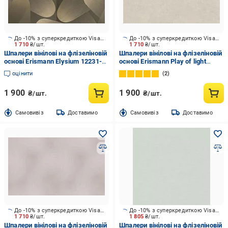
До -10% з суперкредиткою Visa Вигода
До -10% з суперкредиткою Visa Вигода
1 710
₴/шт.
1 710
₴/шт.
Шпалери вінілові на флізеліновій
Шпалери вінілові на флізеліновій
основі Erismann Elysium 12231-
основі Erismann Play of light
15 1,06x10,05 м
12203-38 1,06x10,05 м
оцінити
2
1 900
1 900
₴/шт.
₴/шт.
Cамовивіз
Доставимо
Cамовивіз
Доставимо
До -10% з суперкредиткою Visa Вигода
До -10% з суперкредиткою Visa Вигода
1 710
₴/шт.
1 805
₴/шт.
Шпалери вінілові на флізеліновій
Шпалери вінілові на флізеліновій