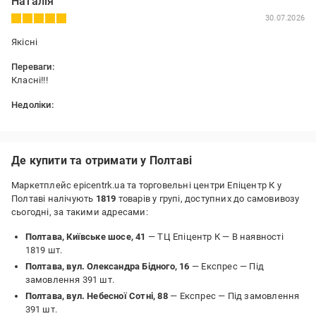
Наталія
30.07.2026
Якісні
Переваги:
Класні!!!
Недоліки:
Не має
Де купити та отримати у Полтаві
Маркетплейс epicentrk.ua та торговельні центри Епіцентр К у
Полтаві налічують
1819
товарів у групі, доступних до самовивозу
сьогодні, за такими адресами:
Полтава, Київське шосе, 41
— ТЦ Епіцентр К —
В наявності
1819 шт.
Полтава, вул. Олександра Бідного, 16
— Експрес —
Під
замовлення 391 шт.
Полтава, вул. Небесної Сотні, 88
— Експрес —
Під замовлення
391 шт.