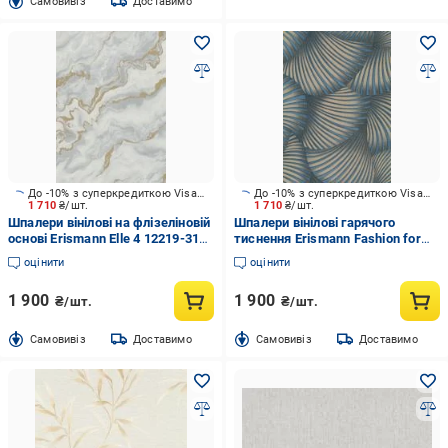
Cамовивіз
Доставимо
До -10% з суперкредиткою Visa Вигода
До -10% з суперкредиткою Visa Вигода
1 710
₴/шт.
1 710
₴/шт.
Шпалери вінілові на флізеліновій
Шпалери вінілові гарячого
основі Erismann Elle 4 12219-31
тиснення Erismann Fashion for
1,06x10,05 м
Wolls 5 12253-08 1,06x10,05 м
оцінити
оцінити
1 900
1 900
₴/шт.
₴/шт.
Cамовивіз
Доставимо
Cамовивіз
Доставимо