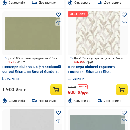
Cамовивіз
Доставимо
Cамовивіз
Доставимо
До -10% з суперкредиткою Visa Вигода
До -10% з суперкредиткою Visa Вигода
1 710
₴/шт.
835.20
₴/рул.
Шпалери вінілові на флізеліновій
Шпалери вінілові гарячого
основі Erismann Secret Garden
тиснення Erismann Elle
12242-07 1,06x10,05 м
Decoration 2 12117-02 1,06x10,05
оцінити
оцінити
м
1 790
-
862
₴
1 900
₴/шт.
928
₴/рул.
Cамовивіз
Доставимо
Cамовивіз
Доставимо