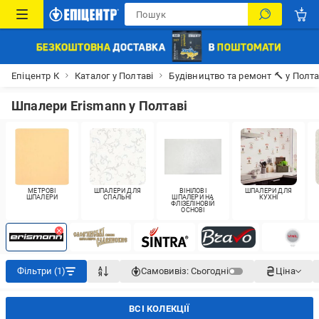
Епіцентр К
Каталог у Полтаві
Будівництво та ремонт 🔨 у Полта
Шпалери Erismann у Полтаві
МЕТРОВІ
ШПАЛЕРИ ДЛЯ
ВІНІЛОВІ
ШПАЛЕРИ ДЛЯ
ШПАЛЕРИ
СПАЛЬНІ
ШПАЛЕРИ НА
КУХНІ
ФЛІЗЕЛІНОВІЙ
ОСНОВІ
Фільтри (1)
Самовивіз:
Сьогодні
Ціна
ВСІ КОЛЕКЦІЇ