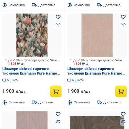
Cамовивіз
Доставимо
Cамовивіз
Доставимо
До -10% з суперкредиткою Visa Вигода
До -10% з суперкредиткою Visa Вигода
1 805
₴/шт.
1 805
₴/шт.
Шпалери вінілові гарячого
Шпалери вінілові гарячого
тиснення Erismann Pure Harmony
тиснення Erismann Pure Harmony
12275-11 1,06x10,05 м
12279-04 1,06x10,05 м
оцінити
оцінити
1 900
1 900
₴/шт.
₴/шт.
Cамовивіз
Доставимо
Cамовивіз
Доставимо