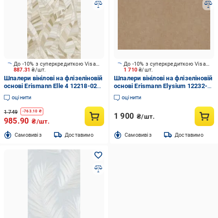
До -10% з суперкредиткою Visa Вигода
До -10% з суперкредиткою Visa Вигода
887.31
₴/шт.
1 710
₴/шт.
Шпалери вінілові на флізеліновій
Шпалери вінілові на флізеліновій
основі Erismann Elle 4 12218-02
основі Erismann Elysium 12232-
1,06x10,05 м
30 1,06x10,05 м
оцінити
оцінити
1 749
-
763.10
₴
1 900
₴/шт.
985.90
₴/шт.
Cамовивіз
Доставимо
Cамовивіз
Доставимо