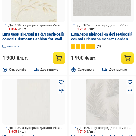
До -10% з суперкредиткою Visa Вигода
До -10% з суперкредиткою Visa Вигода
1 805
₴/шт.
1 710
₴/шт.
Шпалери вінілові на флізеліновій
Шпалери вінілові на флізеліновій
основі Erismann Fashion for Wolls
основі Erismann Secret Garden
5 12256-02 1,06x10,05 м
12237-31 1,06x10,05 м
оцінити
1
1 900
1 900
₴/шт.
₴/шт.
Cамовивіз
Доставимо
Cамовивіз
Доставимо
До -10% з суперкредиткою Visa Вигода
До -10% з суперкредиткою Visa Вигода
1 805
₴/шт.
1 710
₴/шт.