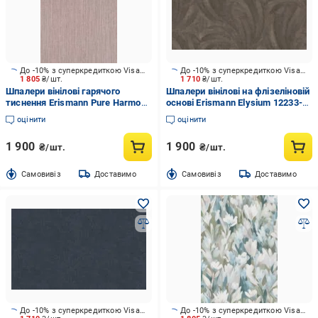
До -10% з суперкредиткою Visa Вигода
До -10% з суперкредиткою Visa Вигода
1 805
₴/шт.
1 710
₴/шт.
Шпалери вінілові гарячого
Шпалери вінілові на флізеліновій
тиснення Erismann Pure Harmony
основі Erismann Elysium 12233-
12279-09 1,06x10,05 м
47 1,06x10,05 м
оцінити
оцінити
1 900
1 900
₴/шт.
₴/шт.
Cамовивіз
Доставимо
Cамовивіз
Доставимо
До -10% з суперкредиткою Visa Вигода
До -10% з суперкредиткою Visa Вигода