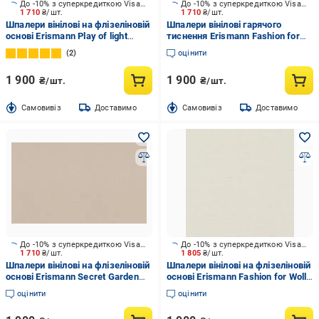
До -10% з суперкредиткою Visa Вигода
До -10% з суперкредиткою Visa Вигода
1 710
₴/шт.
1 710
₴/шт.
Шпалери вінілові на флізеліновій
Шпалери вінілові гарячого
основі Erismann Play of light
тиснення Erismann Fashion for
12203-10 1,06x10,05 м
Wolls 5 12258-37 1,06x10,05 м
2
оцінити
1 900
1 900
₴/шт.
₴/шт.
Cамовивіз
Доставимо
Cамовивіз
Доставимо
До -10% з суперкредиткою Visa Вигода
До -10% з суперкредиткою Visa Вигода
1 710
₴/шт.
1 805
₴/шт.
Шпалери вінілові на флізеліновій
Шпалери вінілові на флізеліновій
основі Erismann Secret Garden
основі Erismann Fashion for Wolls
12242-05 1,06x10,05 м
5 12257-14 1,06x10,05 м
оцінити
оцінити