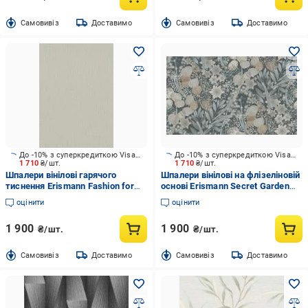
Cамовивіз
Доставимо
Cамовивіз
Доставимо
До -10% з суперкредиткою Visa Вигода
До -10% з суперкредиткою Visa Вигода
1 710
₴/шт.
1 710
₴/шт.
Шпалери вінілові гарячого
Шпалери вінілові на флізеліновій
тиснення Erismann Fashion for
основі Erismann Secret Garden
Wolls 5 12258-38 1,06x10,05 м
12238-44 1,06x10,05 м
оцінити
оцінити
1 900
1 900
₴/шт.
₴/шт.
Cамовивіз
Доставимо
Cамовивіз
Доставимо