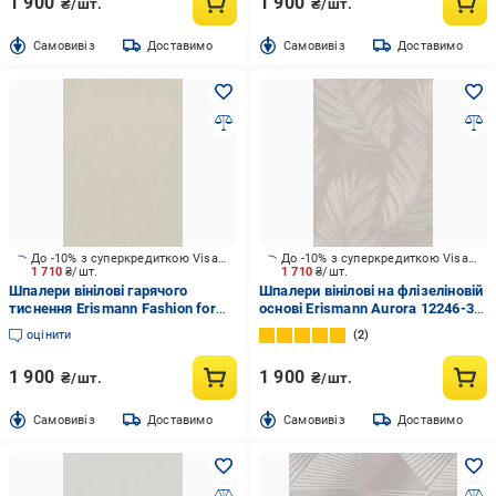
1 900
1 900
₴/шт.
₴/шт.
Cамовивіз
Доставимо
Cамовивіз
Доставимо
До -10% з суперкредиткою Visa Вигода
До -10% з суперкредиткою Visa Вигода
1 710
₴/шт.
1 710
₴/шт.
Шпалери вінілові гарячого
Шпалери вінілові на флізеліновій
тиснення Erismann Fashion for
основі Erismann Aurora 12246-37
Wolls 5 12258-02 1,06x10,05 м
1,06x10,05 м
оцінити
2
1 900
1 900
₴/шт.
₴/шт.
Cамовивіз
Доставимо
Cамовивіз
Доставимо