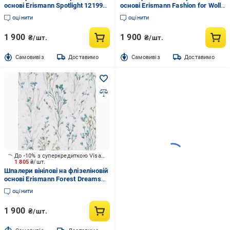
основі Erismann Spotlight 12199-
основі Erismann Fashion for Wolls
37 1,06x10,05 м
5 12257-18 1,06x10,05 м
оцінити
оцінити
1 900
1 900
₴/шт.
₴/шт.
Cамовивіз
Доставимо
Cамовивіз
Доставимо
До -10% з суперкредиткою Visa Вигода
1 805
₴/шт.
Шпалери вінілові на флізеліновій
основі Erismann Forest Dreams
12268-18 1,06x10,05 м
оцінити
1 900
₴/шт.