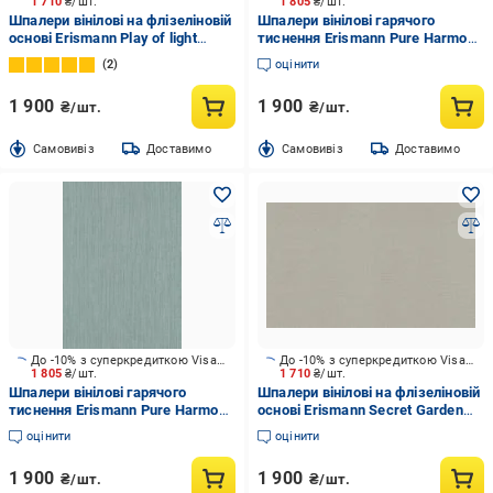
1 710
₴/шт.
1 805
₴/шт.
Шпалери вінілові на флізеліновій
Шпалери вінілові гарячого
основі Erismann Play of light
тиснення Erismann Pure Harmony
12203-08 1,06x10,05 м
12275-07 1,06x10,05 м
2
оцінити
1 900
1 900
₴/шт.
₴/шт.
Cамовивіз
Доставимо
Cамовивіз
Доставимо
До -10% з суперкредиткою Visa Вигода
До -10% з суперкредиткою Visa Вигода
1 805
₴/шт.
1 710
₴/шт.
Шпалери вінілові гарячого
Шпалери вінілові на флізеліновій
тиснення Erismann Pure Harmony
основі Erismann Secret Garden
12279-19 1,06x10,05 м
12242-37 1,06x10,05 м
оцінити
оцінити
1 900
1 900
₴/шт.
₴/шт.