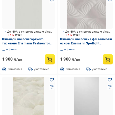
До -10% з суперкредиткою Visa Вигода
До -10% з суперкредиткою Visa Вигода
1 710
₴/шт.
1 710
₴/шт.
Шпалери вінілові гарячого
Шпалери вінілові на флізеліновій
тиснення Erismann Fashion for
основі Erismann Spotlight
Wolls 5 12258-31 1,06x10,05 м
Spotlight 12204-37 1,06x10,05 м
оцінити
оцінити
1 900
1 900
₴/шт.
₴/шт.
Cамовивіз
Доставимо
Cамовивіз
Доставимо