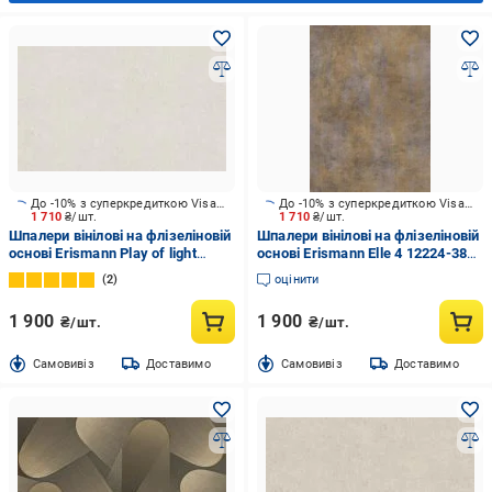
До -10% з суперкредиткою Visa Вигода
До -10% з суперкредиткою Visa Вигода
1 710
₴/шт.
1 710
₴/шт.
Шпалери вінілові на флізеліновій
Шпалери вінілові на флізеліновій
основі Erismann Play of light
основі Erismann Elle 4 12224-38
12203-14 1,06x10,05 м
1,06x10,05 м
2
оцінити
1 900
1 900
₴/шт.
₴/шт.
Cамовивіз
Доставимо
Cамовивіз
Доставимо