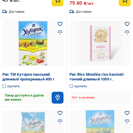
45
₴/шт.
79.60
₴/шт.
Доставим
Доставим
Рис ТМ Хуторок панський
Рис Riso Mondina riso basmati
длинный пропаренный 400 г
тонкий длинный 1000 г
(2088778283)
оценить
оценить
Товар доступен в других
Нет в наличии
магазинах