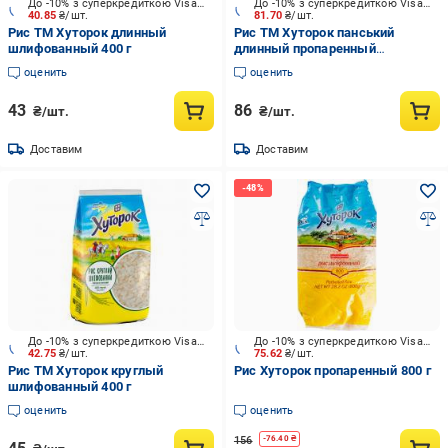
До -10% з суперкредиткою Visa Вигода
До -10% з суперкредиткою Visa Вигода
40.85
₴/шт.
81.70
₴/шт.
Рис ТМ Хуторок длинный
Рис ТМ Хуторок панський
шлифованный 400 г
длинный пропаренный
шлифованный 1000 г
оценить
оценить
43
86
₴/шт.
₴/шт.
Доставим
Доставим
До -10% з суперкредиткою Visa Вигода
До -10% з суперкредиткою Visa Вигода
42.75
₴/шт.
75.62
₴/шт.
Рис ТМ Хуторок круглый
Рис Хуторок пропаренный 800 г
шлифованный 400 г
оценить
оценить
156
-
76.40
₴