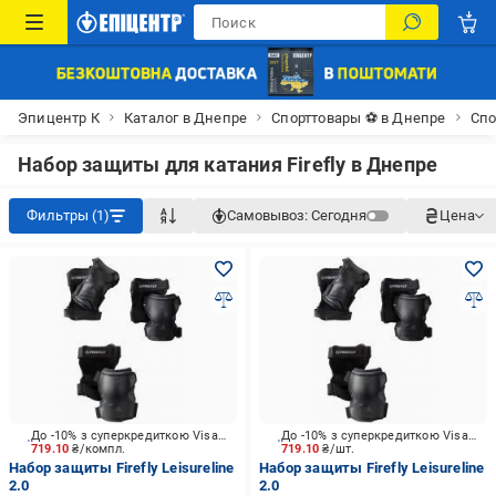
Эпицентр К
Каталог в Днепре
Спорттовары ⚽ в Днепре
Спо
Набор защиты для катания Firefly в Днепре
Фильтры (1)
Самовывоз:
Сегодня
Цена
До -10% з суперкредиткою Visa Вигода
До -10% з суперкредиткою Visa Вигода
719.10
₴/компл.
719.10
₴/шт.
Набор защиты Firefly Leisureline
Набор защиты Firefly Leisureline
2.0
2.0