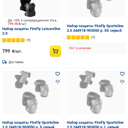
До -10% з суперкредиткою Visa Вигода
719.10
₴/шт.
Набор защиты Firefly Sportsline
Набор защиты Firefly Leisureline
2.0 244918-900050 р. XS серый
2.0
1
1
Нет в наличии
799
₴/шт.
Доставим
Набор защиты Firefly Sportsline
Набор защиты Firefly Sportsline
2.0 244918-900050 р. S серый
2.0 244918-900050 р. L серый