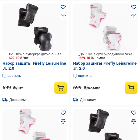
До -10% з суперкредиткою Visa Вигода
До -10% з суперкредиткою Visa Вигода
629.10
₴/шт.
629.10
₴/компл.
Набор защиты Firefly Leisureline
Набор защиты Firefly Leisureline
Jr. 2.0
Jr. 2.0
оценить
оценить
699
699
₴/шт.
₴/компл.
Доставим
Доставим