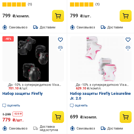
1
1
799
799
₴/компл.
₴/шт.
Cамовывоз
Доставим
Cамовывоз
Доставим
До -10% з суперкредиткою Visa Вигода
До -10% з суперкредиткою Visa Вигода
701.10
₴/шт.
629.10
₴/компл.
Набор защиты Firefly
Набор защиты Firefly Leisureline
Jr. 2.0
оценить
оценить
1 299
-
520
₴
699
₴/компл.
779
₴/шт.
Доставка
Cамовывоз
Cамовывоз
Доставим
недоступна