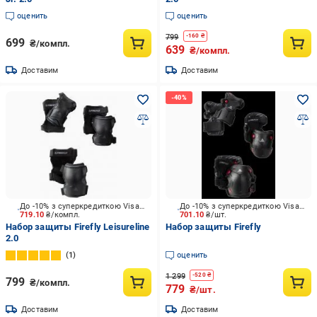
оценить
оценить
799
-
160
₴
699
₴/компл.
639
₴/компл.
Доставим
Доставим
До -10% з суперкредиткою Visa Вигода
До -10% з суперкредиткою Visa Вигода
719.10
₴/компл.
701.10
₴/шт.
Набор защиты Firefly Leisureline
Набор защиты Firefly
2.0
1
оценить
1 299
-
520
₴
799
₴/компл.
779
₴/шт.
Доставим
Доставим