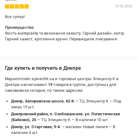
10.02.2025
Все супер!
Преимущества:
Якість матеріалів та виконання захисту. Гарний дизайн, колір.
Гарний захист, кріплення зручні. Перевищили лчікування
Недостатки:
Не виявили
Где купить и получить в Днепре
Маркетплейс epicentrk.ua и торговые центры Эпицентр К в
Днепре насчитывают
19
товаров в группе, доступных для
самовывоза сегодня, по таким адресам:
Днепр, Запорожское шоссе, 62-К
— ТЦ Эпицентр К —
Под
заказ 15 шт.
Днепровский район, п. Слобожанское, ул. Логистическая
(Бабенко), 25
— ТЦ Эпицентр К —
В наличии 10 шт.
Днепр, ул. Стартовая, 9-А
— магазин Новая линия —
В
наличии 4 шт.