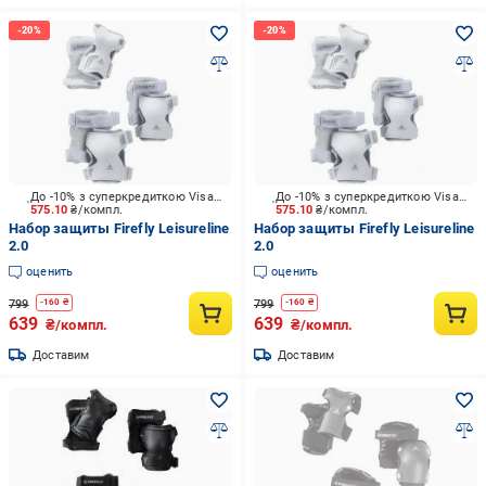
До -10% з суперкредиткою Visa Вигода
До -10% з суперкредиткою Visa Вигода
575.10
₴/компл.
575.10
₴/компл.
Набор защиты Firefly Leisureline
Набор защиты Firefly Leisureline
2.0
2.0
оценить
оценить
799
799
-
160
₴
-
160
₴
639
639
₴/компл.
₴/компл.
Доставим
Доставим