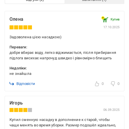
Олена
Купив
17.10.2025
Задоволена цією насадкою)
Переваги:
добре вбирає воду, легко віджимається, після прибирання
підлога висихає напрочуд швидко і рівномірно блищить
Недоліки:
не знайшла
Відповісти
0
0
Игорь
06.09.2025
Купил сменную насадку в дополнение к старой, чтобы
чаще менять во время уборки. Размер подошёл идеально,