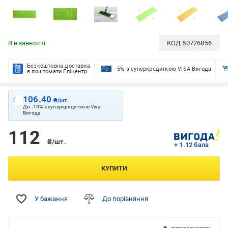
В наявності
КОД
50726856
Безкоштовна доставка
-5% з суперкредиткою VISA Вигода
в поштомати Епіцентр
106.40
₴/шт.
До -10% з суперкредиткою Visa
Вигода
112
₴/шт.
+ 1.12 бала
КУПИТИ
У бажання
До порівняння