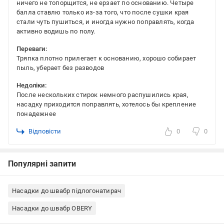
ничего не топорщится, не ерзает по основанию. Четыре
балла ставлю только из‑за того, что после сушки края
стали чуть пушиться, и иногда нужно поправлять, когда
активно водишь по полу.
Переваги:
Тряпка плотно прилегает к основанию, хорошо собирает
пыль, уберает без разводов
Недоліки:
После нескольких стирок немного распушились края,
насадку приходится поправлять, хотелось бы крепление
понадежнее
Відповісти
0
0
Популярні запити
Насадки до швабр підлогонатирач
Насадки до швабр OBERY