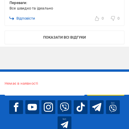
Переваги:
Все швидко та ідеально
Відповісти
0
0
ПОКАЗАТИ ВСІ ВІДГУКИ
Підписуйтесь, щоб дізнаватись першим про акції та пропозиції
Немає в наявності
ПІДПИСАТИСЯ
bot
bot