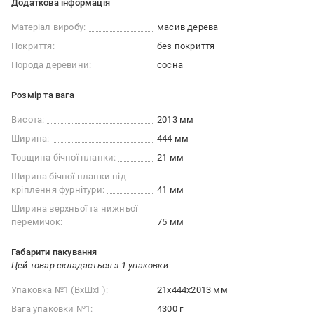
Додаткова інформація
Матеріал виробу:
масив дерева
Покриття:
без покриття
Порода деревини:
сосна
Розмір та вага
Висота:
2013 мм
Ширина:
444 мм
Товщина бічної планки:
21 мм
Ширина бічної планки під
кріплення фурнітури:
41 мм
Ширина верхньої та нижньої
перемичок:
75 мм
Габарити пакування
Цей товар складається з 1 упаковки
Упаковка №1 (ВхШхГ):
21x444x2013 мм
Вага упаковки №1:
4300 г