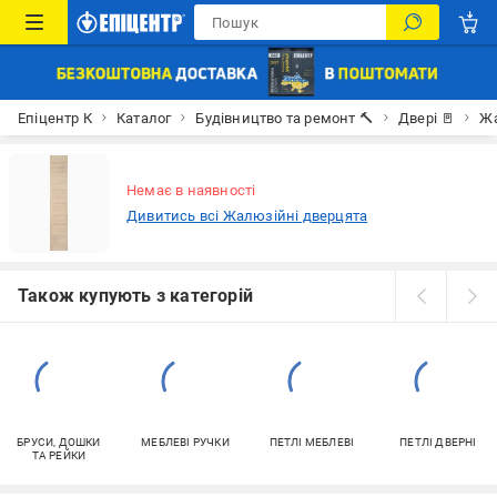
Епіцентр К
Каталог
Будівництво та ремонт 🔨
Двері 🚪
Жа
Немає в наявності
Дивитись всі Жалюзійні дверцята
Також купують з категорій
БРУСИ, ДОШКИ
МЕБЛЕВІ РУЧКИ
ПЕТЛІ МЕБЛЕВІ
ПЕТЛІ ДВЕРНІ
ТА РЕЙКИ