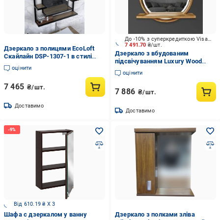
До -10% з суперкредиткою Visa Вигода
7 491.70
₴/шт.
Дзеркало з полицями EcoLoft
Дзеркало з вбудованим
Скайлайн DSP-1307-1 в стилі
підсвічуванням Luxury Wood
лофт Дуб Аппалачі (32526267)
оцінити
Perfection SLIM LED 700x750 мм
оцінити
з поличкою Sunrise ясен темний
7 465
₴/шт.
7 886
₴/шт.
Доставимо
Доставимо
Від 610.19 ₴ X 3
Шафа с дзеркалом у ванну
Дзеркало з полками зліва