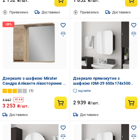
2 152
1 832
₴/шт.
₴/шт.
Привеземо
Доставимо
Привеземо
Доставимо
Дзеркало з шафкою Mirater
Дзеркало прямокутне з
Сандра Аліканте лівостороннє з
шафкою IDM-29 650х174х500
підсвічуванням 80 см (4723)
мм Венге
1
оцінити
4 067
-
814
₴
2 939
₴/шт.
3 253
₴/шт.
Доставимо
Доставимо