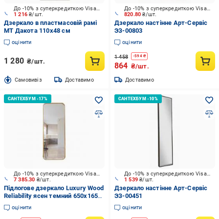
До -10% з суперкредиткою Visa Вигода
До -10% з суперкредиткою Visa Вигода
1 216
₴/шт.
820.80
₴/шт.
Дзеркало в пластмасовій рамі
Дзеркало настінне Арт-Сервіс
МТ Дакота 110x48 см
ЭЗ-00803
оцінити
оцінити
1 458
-
594
₴
1 280
₴/шт.
864
₴/шт.
Cамовивіз
Доставимо
Доставимо
До -10% з суперкредиткою Visa Вигода
До -10% з суперкредиткою Visa Вигода
7 385.30
₴/шт.
1 539
₴/шт.
Підлогове дзеркало Luxury Wood
Дзеркало настінне Арт-Сервіс
Reliability ясен темний 650x1650
ЭЗ-00451
мм
оцінити
оцінити