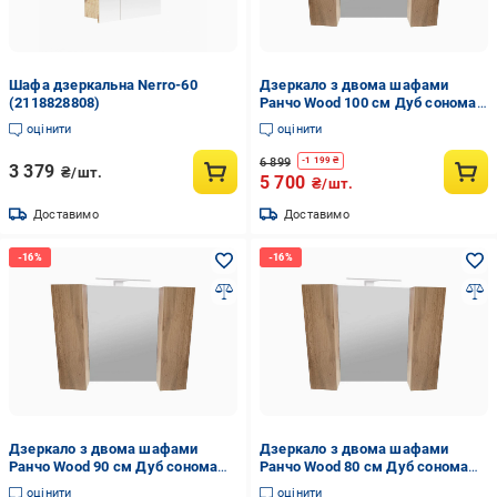
Шафа дзеркальна Nerro-60
Дзеркало з двома шафами
(2118828808)
Ранчо Wood 100 см Дуб сонома
(46003-01)
оцінити
оцінити
6 899
-
1 199
₴
3 379
₴/шт.
5 700
₴/шт.
Доставимо
Доставимо
Дзеркало з двома шафами
Дзеркало з двома шафами
Ранчо Wood 90 см Дуб сонома
Ранчо Wood 80 см Дуб сонома
(46002-01)
(46001-01)
оцінити
оцінити