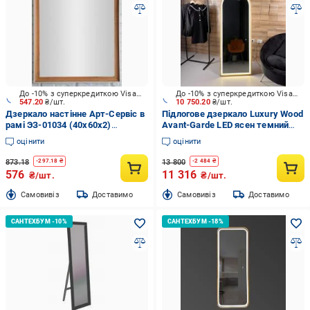
До -10% з суперкредиткою Visa Вигода
До -10% з суперкредиткою Visa Вигода
547.20
₴/шт.
10 750.20
₴/шт.
Дзеркало настінне Арт-Сервіс в
Підлогове дзеркало Luxury Wood
рамі ЭЗ-01034 (40х60х2)
Avant-Garde LED ясен темний
пластик 3500-вільха
700x1700 мм
оцінити
оцінити
873.18
13 800
-
297.18
₴
-
2 484
₴
576
11 316
₴/шт.
₴/шт.
Cамовивіз
Доставимо
Cамовивіз
Доставимо