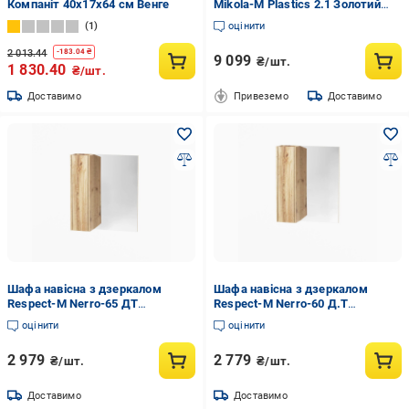
Компаніт 40х17х64 см Венге
Mikola-M Plastics 2.1 Золотий
дуб 60 см
1
оцінити
2 013.44
-
183.04
₴
9 099
₴/шт.
1 830.40
₴/шт.
Доставимо
Привеземо
Доставимо
Шафа навісна з дзеркалом
Шафа навісна з дзеркалом
Respect-M Nerro-65 ДТ
Respect-M Nerro-60 Д.Т
RM000217
RM000214
оцінити
оцінити
2 979
2 779
₴/шт.
₴/шт.
Доставимо
Доставимо