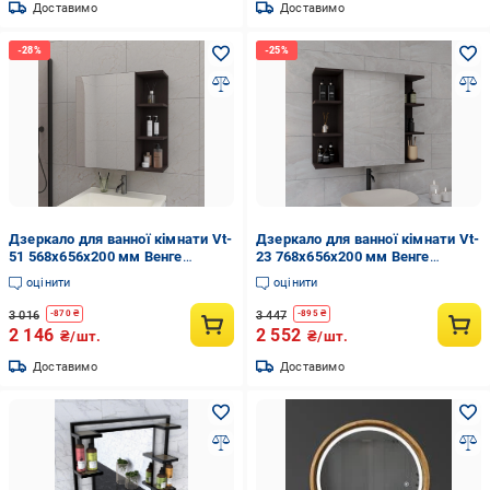
Доставимо
Доставимо
Дзеркало для ванної кімнати Vt-
Дзеркало для ванної кімнати Vt-
51 568x656x200 мм Венге
23 768x656x200 мм Венге
темний
темний
оцінити
оцінити
3 016
3 447
-
870
₴
-
895
₴
2 146
2 552
₴/шт.
₴/шт.
Доставимо
Доставимо