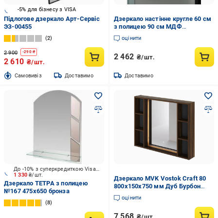
-5% для бізнесу з VISA
Підлогове дзеркало Арт-Сервіс
Дзеркало настінне кругле 60 см
ЭЗ-00455
з полицею 90 см МДФ
вологостійке Венге (А-140)
2
оцінити
2 900
-
290
₴
2 462
₴/шт.
2 610
₴/шт.
Cамовивіз
Доставимо
Доставимо
До -10% з суперкредиткою Visa Вигода
1 330
₴/шт.
Дзеркало MVK Vostok Craft 80
Дзеркало ТЕТРА з полицею
800х150х750 мм Дуб Бурбон
№167 475x650 бронза
(8142br)
оцінити
8
7 568
₴/шт.