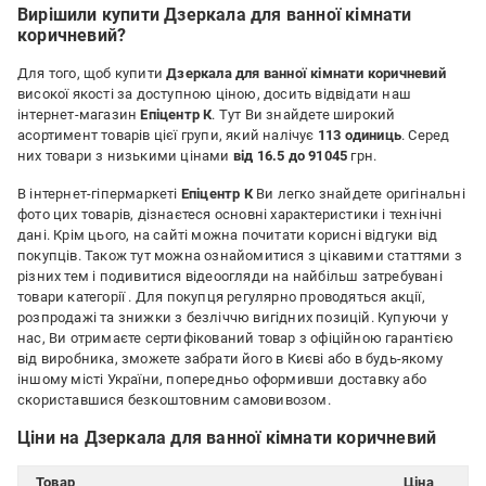
Вирішили купити Дзеркала для ванної кімнати
коричневий?
Для того, щоб купити
Дзеркала для ванної кімнати коричневий
високої якості за доступною ціною, досить відвідати наш
інтернет-магазин
Епіцентр К
. Тут Ви знайдете широкий
асортимент товарів цієї групи, який налічує
113 одиниць
. Серед
них товари з низькими цінами
від 16.5 до 91045
грн.
В інтернет-гіпермаркеті
Епіцентр К
Ви легко знайдете оригінальні
фото цих товарів, дізнаєтеся основні характеристики і технічні
дані. Крім цього, на сайті можна почитати корисні відгуки від
покупців. Також тут можна ознайомитися з цікавими статтями з
різних тем і подивитися відеоогляди на найбільш затребувані
товари категорії
. Для покупця регулярно проводяться акції,
розпродажі та знижки з безліччю вигідних позицій. Купуючи у
нас, Ви отримаєте сертифікований товар з офіційною гарантією
від виробника, зможете забрати його в Києві або в будь-якому
іншому місті України, попередньо оформивши доставку або
скориставшися безкоштовним самовивозом.
Ціни на Дзеркала для ванної кімнати коричневий
Товар
Ціна