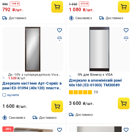
990
1 350
-
198
₴
-
270
₴
792
1 080
₴/шт.
₴/шт.
Доставимо
Cамовивіз
Доставимо
До -10% з суперкредиткою Visa Вигода
-5% для бізнесу з VISA
1 520
₴/шт.
Дзеркало в алюмінієвій рамі
Дзеркало настінне Арт-Сервіс в
60х160 (ЕЗ-01003) TM30089
рамі ЕЗ-01094 (40х120) пластик
1
коричневий
оцінити
3 600
₴/шт.
1 600
₴/шт.
Доставимо
Cамовивіз
Доставимо