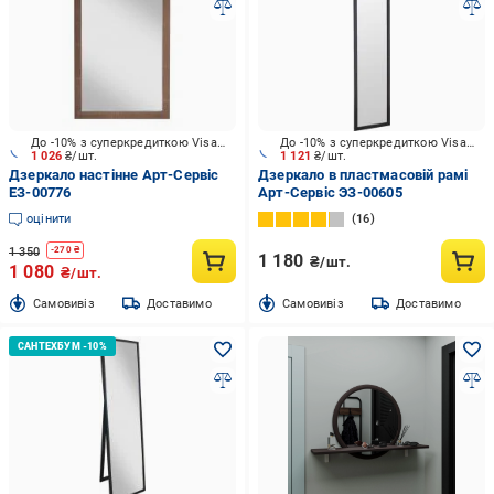
До -10% з суперкредиткою Visa Вигода
До -10% з суперкредиткою Visa Вигода
1 026
₴/шт.
1 121
₴/шт.
Дзеркало настінне Арт-Сервіс
Дзеркало в пластмасовій рамі
ЕЗ-00776
Арт-Сервіс ЭЗ-00605
оцінити
16
1 350
-
270
₴
1 180
₴/шт.
1 080
₴/шт.
Cамовивіз
Доставимо
Cамовивіз
Доставимо