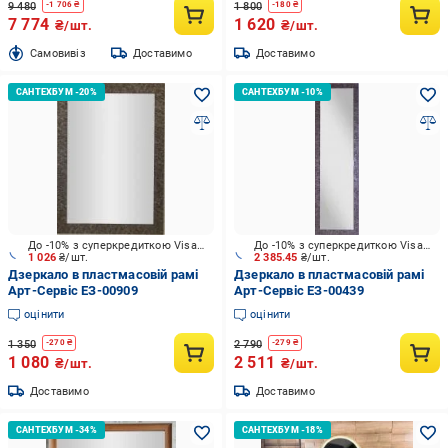
9 480
1 800
-
1 706
₴
-
180
₴
7 774
1 620
₴/шт.
₴/шт.
Cамовивіз
Доставимо
Доставимо
До -10% з суперкредиткою Visa Вигода
До -10% з суперкредиткою Visa Вигода
1 026
₴/шт.
2 385.45
₴/шт.
Дзеркало в пластмасовій рамі
Дзеркало в пластмасовій рамі
Арт-Сервіс ЕЗ-00909
Арт-Сервіс ЕЗ-00439
оцінити
оцінити
1 350
2 790
-
270
₴
-
279
₴
1 080
2 511
₴/шт.
₴/шт.
Доставимо
Доставимо