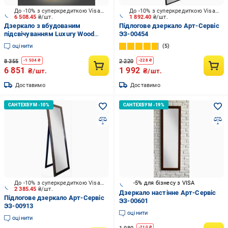
До -10% з суперкредиткою Visa Вигода
До -10% з суперкредиткою Visa Вигода
6 508.45
₴/шт.
1 892.40
₴/шт.
Дзеркало з вбудованим
Підлогове дзеркало Арт-Сервіс
підсвічуванням Luxury Wood
ЭЗ-00454
New Art SLIM LED ясен темний
оцінити
5
600х900 мм
8 355
2 220
-
1 504
₴
-
228
₴
6 851
1 992
₴/шт.
₴/шт.
Доставимо
Доставимо
До -10% з суперкредиткою Visa Вигода
-5% для бізнесу з VISA
2 385.45
₴/шт.
Дзеркало настінне Арт-Сервіс
Підлогове дзеркало Арт-Сервіс
ЭЗ-00601
ЭЗ-00913
оцінити
оцінити
-
210
₴