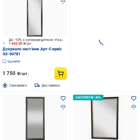
До -10% з суперкредиткою Visa Вигода
1 662.50
₴/шт.
Дзеркало настінне Арт-Сервіс
ЭЗ-00781
оцінити
1 750
₴/шт.
Cамовивіз
Доставимо