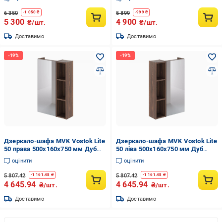
6 350
5 899
-
1 050
₴
-
999
₴
5 300
4 900
₴/шт.
₴/шт.
Доставимо
Доставимо
Дзеркало-шафа MVK Vostok Lite
Дзеркало-шафа MVK Vostok Lite
50 права 500х160х750 мм Дуб
50 ліва 500х160х750 мм Дуб
Бурбон (8100br)
Бурбон (8100br-1)
оцінити
оцінити
5 807.42
5 807.42
-
1 161.48
₴
-
1 161.48
₴
4 645.94
4 645.94
₴/шт.
₴/шт.
Доставимо
Доставимо