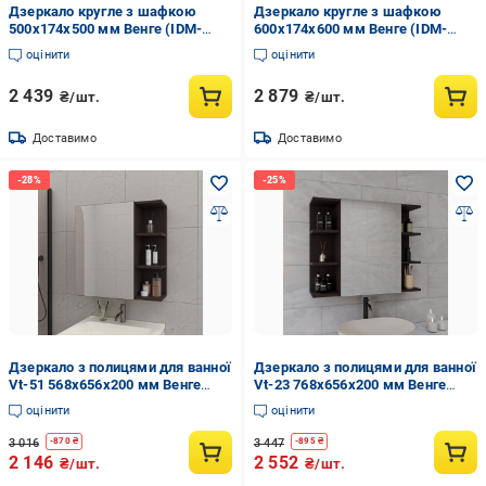
Дзеркало кругле з шафкою
Дзеркало кругле з шафкою
500х174х500 мм Венге (IDM-
600х174х600 мм Венге (IDM-
25w)
26w)
оцінити
оцінити
2 439
2 879
₴/шт.
₴/шт.
Доставимо
Доставимо
Дзеркало з полицями для ванної
Дзеркало з полицями для ванної
Vt-51 568x656x200 мм Венге
Vt-23 768x656x200 мм Венге
темний (sr25-vt51-venge)
темний (sr25-vt23-venge)
оцінити
оцінити
3 016
3 447
-
870
₴
-
895
₴
2 146
2 552
₴/шт.
₴/шт.