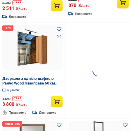
1 080
2 790
-
279
₴
870
₴/шт.
2 511
₴/шт.
Доставимо
Доставимо
Дзеркало з однією шафкою
Ранчо Wood ліве/праве 60 см
Дуб сонома (45999-01)
оцінити
4 599
-
799
₴
3 800
₴/шт.
Привеземо
Доставимо