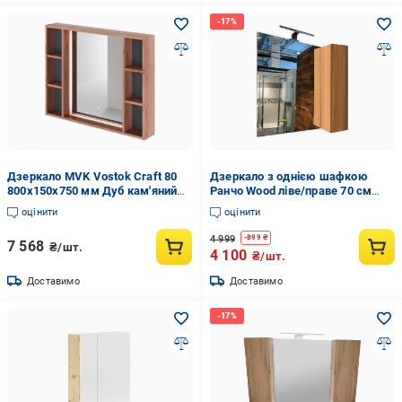
Дзеркало MVK Vostok Craft 80
Дзеркало з однією шафкою
800х150х750 мм Дуб кам'яний
Ранчо Wood ліве/праве 70 см
(8142db)
Дуб сонома (46000-01)
оцінити
оцінити
4 999
-
899
₴
7 568
₴/шт.
4 100
₴/шт.
Доставимо
Доставимо