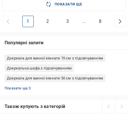
ПОКАЗАТИ ЩЕ
1
2
3
...
8
Популярні запити
Дзеркала для ванної кімнати 70 см з підсвічуванням
Дзеркальна шафа з підсвічуванням
Дзеркала для ванної кімнати 50 см з підсвічуванням
Прямокутні дзеркала для ванної кімнати з підсвічуванням
Овальні дзеркала для ванної кімнати з підсвічуванням
Дзеркальна шафа 50 см
Показати ще 3
Також купують з категорій