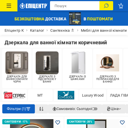
Епіцентр К
Каталог
Сантехніка 🚿
Меблі для ванної кімнати
Дзеркала для ванної кімнати коричневий
ДЗЕРКАЛА ДЛЯ
ДЗЕРКАЛО З
ДЗЕРКАЛА ІЗ
ДЗЕРКАЛО З
ВАННОЇ КІМНАТИ
ПІДСВІТКОЮ У
ШАФКАМИ
ПОЛИЧКАМИ ДЛЯ
ЧОРНІ
ВАННУ
ВАННОЇ
МТ
Luxury Wood
ЛАДА ГІВ
Фільтри (1)
Самовивіз:
Сьогодні
Ціна