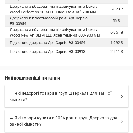
Дзеркало з вбудованим підсвічуванням Luxury
5 879 ₴
Wood Perfection SLIM LED ясен темний 700 мм
Дзеркало в пластмасовій рамі Арт-Сервіс
456 ₴
ЕЗ-00954
Дзеркало з вбудованим підсвічуванням Luxury
6 851 ₴
Wood New Art SLIM LED ясен темний 600х900 мм
Підлогове дзеркало Арт-Сервіс ЭЗ-00454
1 992 ₴
Підлогове дзеркало Арт-Сервіс ЭЗ-00913
2 511 ₴
Найпоширеніші питання
→ Які недорогі товари в групі Дзеркала для ванної
кімнати?
→ Які товари купити в 2026 році в групі Дзеркала для
ванної кімнати?