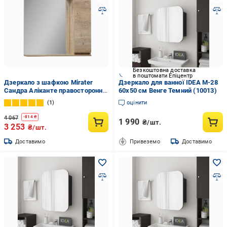
Безкоштовна доставка
в поштомати Епіцентр
Дзеркало з шафкою Mirater
Дзеркало для ванної IDEA М-28
Сандра Аліканте правостороннє
60х50 см Венге Темний (10013)
з підсвічуванням 80 см (4722)
1
оцінити
4 067
-
814
₴
1 990
₴/шт.
3 253
₴/шт.
Доставимо
Привеземо
Доставимо