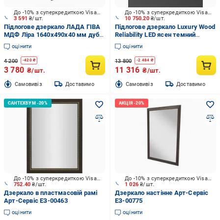
До -10% з суперкредиткою Visa Вигода
До -10% з суперкредиткою Visa Вигода
3 591
₴/шт.
10 750.20
₴/шт.
Підлогове дзеркало ЛАДА ГІВА
Підлогове дзеркало Luxury Wood
МДФ Ліра 1640х490х40 мм дуб
Reliability LED ясен темний
венге
700x1700 мм
оцінити
оцінити
4 200
13 800
-
420
₴
-
2 484
₴
3 780
11 316
₴/шт.
₴/шт.
Cамовивіз
Доставимо
Cамовивіз
Доставимо
До -10% з суперкредиткою Visa Вигода
До -10% з суперкредиткою Visa Вигода
752.40
₴/шт.
1 026
₴/шт.
Дзеркало в пластмасовій рамі
Дзеркало настінне Арт-Сервіс
Арт-Сервіс ЕЗ-00463
ЕЗ-00775
оцінити
оцінити