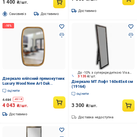
1 400
₴/шт.
Доставимо
Cамовивіз
Доставимо
До -10% з суперкредиткою Visa Вигода
3 135
₴/шт.
Дзеркало еліпсний прямокутник
Дзеркало МТ Лофт 160x45x4 см
Luxury Wood New Art Oak
(19164)
дерев'яне 45x75 см Дуб
оцінити
оцінити
4 494
-
451
₴
4 043
3 300
₴/шт.
₴/шт.
Доставимо
Доставка недоступна