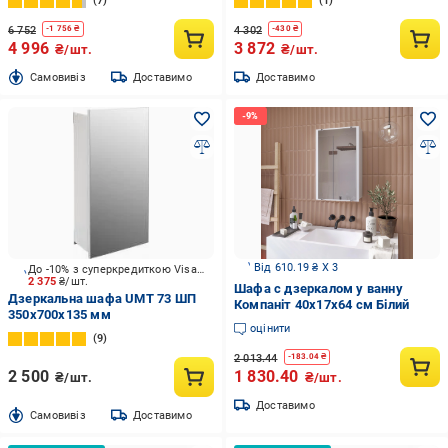
7
1
6 752
4 302
-
1 756
₴
-
430
₴
4 996
3 872
₴/шт.
₴/шт.
Cамовивіз
Доставимо
Доставимо
Від 610.19 ₴ X 3
До -10% з суперкредиткою Visa Вигода
2 375
₴/шт.
Шафа с дзеркалом у ванну
Дзеркальна шафа UMT 73 ШП
Компаніт 40х17х64 см Білий
350х700х135 мм
оцінити
9
2 013.44
-
183.04
₴
2 500
1 830.40
₴/шт.
₴/шт.
Доставимо
Cамовивіз
Доставимо