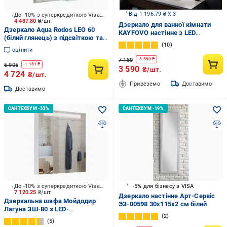
Від 1 196.79 ₴ X 3
До -10% з суперкредиткою Visa Вигода
4 487.80
₴/шт.
Дзеркало для ванної кімнати
Дзеркало Aqua Rodos LEO 60
KAYFOVO настінне з LED
(білий глянець) з підсвіткою та
підсвіткою і підігрівом 59х59 см
10
пеналом праворуч
(473244599)
оцінити
7 180
-
3 590
₴
5 905
-
1 181
₴
3 590
₴/шт.
4 724
₴/шт.
Привеземо
Доставимо
Доставимо
До -10% з суперкредиткою Visa Вигода
-5% для бізнесу з VISA
7 120.25
₴/шт.
Дзеркало настінне Арт-Сервіс
Дзеркальна шафа Мойдодир
ЭЗ-00598 30х115х2 см білий
Лагуна ЗШ-80 з LED-
2
підсвічуванням
5