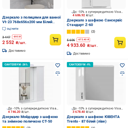
До -10% з суперкредиткою Visa Вигода
4 686.92
₴/шт.
Дзеркало з полицями для ванної
Дзеркало з шафкою Сансервіс
Vt-23 768x656x200 мм Білий
Стандарт Z-60
(sr25-vt23-white)
оцінити
2
3 447
-
895
₴
5 606
-
672.40
₴
2 552
₴/шт.
4 933.60
₴/шт.
Доставимо
Доставимо
До -10% з суперкредиткою Visa Вигода
До -10% з суперкредиткою Visa Вигода
4 746.20
₴/шт.
3 678.40
₴/шт.
Дзеркало Мойдодир з шафкою
Дзеркало з шафкою ЮВЕНТА
та знімною поличкою СТ-50
Trento - 87 білий (ліве)