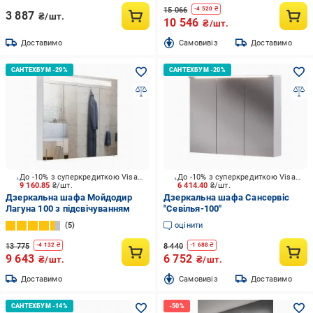
15 066
-
4 520
₴
3 887
₴/шт.
10 546
₴/шт.
Доставимо
Cамовивіз
Доставимо
До -10% з суперкредиткою Visa Вигода
До -10% з суперкредиткою Visa Вигода
9 160.85
₴/шт.
6 414.40
₴/шт.
Дзеркальна шафа Мойдодир
Дзеркальна шафа Сансервіс
Лагуна 100 з підсвічуванням
"Севілья-100"
5
оцінити
13 775
8 440
-
4 132
₴
-
1 688
₴
9 643
6 752
₴/шт.
₴/шт.
Доставимо
Cамовивіз
Доставимо