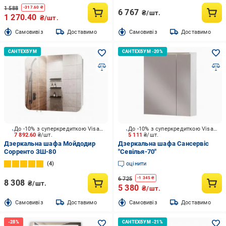
1 588
-
317.60
₴
6 767
₴/шт.
1 270.40
₴/шт.
Cамовивіз
Доставимо
Cамовивіз
Доставимо
До -10% з суперкредиткою Visa Вигода
До -10% з суперкредиткою Visa Вигода
7 892.60
₴/шт.
5 111
₴/шт.
Дзеркальна шафа Мойдодир
Дзеркальна шафа Сансервіс
Сорренто ЗШ-80
"Севілья-70"
4
оцінити
6 725
-
1 345
₴
8 308
₴/шт.
5 380
₴/шт.
Cамовивіз
Доставимо
Cамовивіз
Доставимо