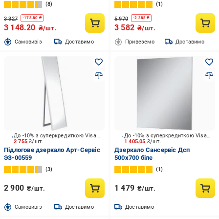
підсвічування) АР000001174
8
1
3 327
5 970
-
178.80
₴
-
2 388
₴
3 148.20
3 582
₴/шт.
₴/шт.
Cамовивіз
Доставимо
Привеземо
Доставимо
До -10% з суперкредиткою Visa Вигода
До -10% з суперкредиткою Visa Вигода
2 755
₴/шт.
1 405.05
₴/шт.
Підлогове дзеркало Арт-Сервіс
Дзеркало Сансервіс Дсп
ЭЗ-00559
500х700 біле
3
1
2 900
1 479
₴/шт.
₴/шт.
Cамовивіз
Доставимо
Доставимо