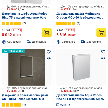
До -10% з суперкредиткою Visa Вигода
До -10% з суперкредиткою Visa Вигода
7 639.90
₴/шт.
8 375.21
₴/шт.
Дзеркальна шафа Aqua Rodos
Дзеркальна шафа Мойдодир
Ніка 75 з підсвічуванням біле
Oregon MCL-60 із вбудованою
підсвіткою
2
1
11 489
9 906
-
3 447
₴
-
1 090
₴
8 042
8 816
₴/шт.
₴/шт.
Cамовивіз
Доставимо
Cамовивіз
Доставимо
До -10% з суперкредиткою Visa Вигода
До -10% з суперкредиткою Visa Вигода
1 206.88
₴/шт.
6 428.65
₴/шт.
Дзеркало в пластмасовій рамі
Дзеркальна шафа Aqua Rodos
ART-COM Tehas 600х400 мм
Neo з LED-підсвічуванням 50 см
білий
1
оцінити