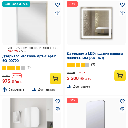
До -10% з суперкредиткою Visa Вигода
926.25
₴/шт.
Дзеркало з LED підсвічуванням
Дзеркало настінне Арт-Сервіс
800х800 мм (SR-040)
ЭЗ-00790
7
1
3 000
-
500
₴
1 250
-
275
₴
2 500
₴/шт.
975
₴/шт.
Доставимо
Cамовивіз
Доставимо