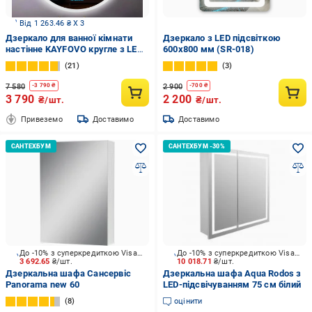
Від 1 263.46 ₴ X 3
Дзеркало для ванної кімнати
Дзеркало з LED підсвіткою
настінне KAYFOVO кругле з LED
600х800 мм (SR-018)
підсвічуванням/сенсорною
21
3
смарт-панеллю/підігрівом/
інформаційним дисплеєм 59х59
7 580
2 900
-
3 790
₴
-
700
₴
см (334173)
3 790
2 200
₴/шт.
₴/шт.
Привеземо
Доставимо
Доставимо
До -10% з суперкредиткою Visa Вигода
До -10% з суперкредиткою Visa Вигода
3 692.65
₴/шт.
10 018.71
₴/шт.
Дзеркальна шафа Сансервіс
Дзеркальна шафа Aqua Rodos з
Panorama new 60
LED-підсвічуванням 75 см білий
8
оцінити