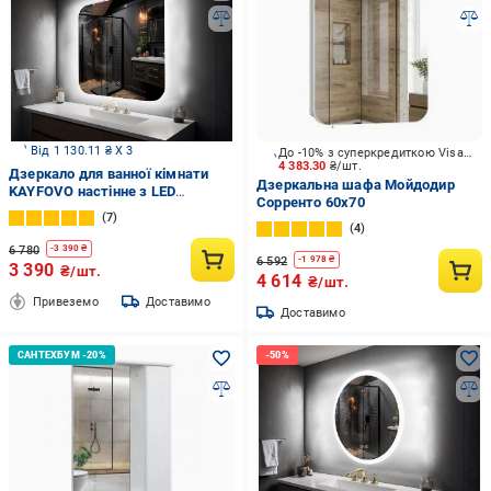
Від 1 130.11 ₴ X 3
До -10% з суперкредиткою Visa Вигода
4 383.30
₴/шт.
Дзеркало для ванної кімнати
Дзеркальна шафа Мойдодир
KAYFOVO настінне з LED
Сорренто 60х70
підсвіткою та підігрівом 70х70
7
см (473244569)
4
6 780
-
3 390
₴
6 592
-
1 978
₴
3 390
₴/шт.
4 614
₴/шт.
Привеземо
Доставимо
Доставимо