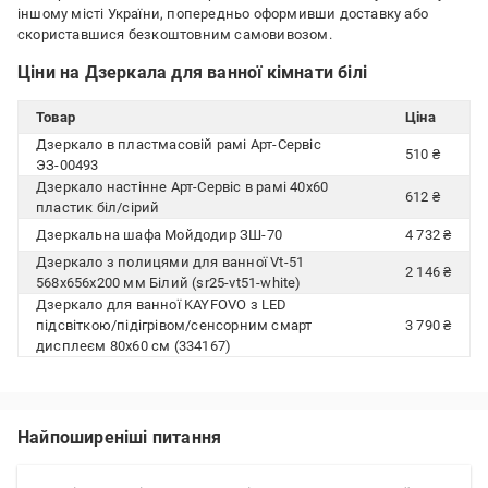
іншому місті України, попередньо оформивши доставку або
скориставшися безкоштовним самовивозом.
Ціни на Дзеркала для ванної кімнати білі
Товар
Ціна
Дзеркало в пластмасовій рамі Арт-Сервіс
510 ₴
ЭЗ-00493
Дзеркало настінне Арт-Сервіс в рамі 40х60
612 ₴
пластик біл/сірий
Дзеркальна шафа Мойдодир ЗШ-70
4 732 ₴
Дзеркало з полицями для ванної Vt-51
2 146 ₴
568x656x200 мм Білий (sr25-vt51-white)
Дзеркало для ванної KAYFOVO з LED
підсвіткою/підігрівом/сенсорним смарт
3 790 ₴
дисплеєм 80х60 см (334167)
Найпоширеніші питання