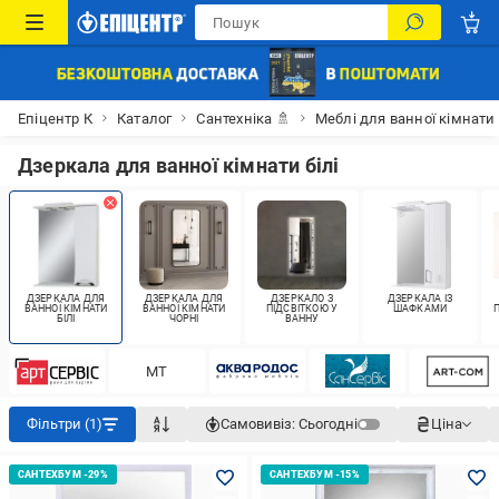
Епіцентр К
Каталог
Сантехніка 🚿
Меблі для ванної кімнати
Дзеркала для ванної кімнати білі
ДЗЕРКАЛА ДЛЯ
ДЗЕРКАЛА ДЛЯ
ДЗЕРКАЛО З
ДЗЕРКАЛА ІЗ
ВАННОЇ КІМНАТИ
ВАННОЇ КІМНАТИ
ПІДСВІТКОЮ У
ШАФКАМИ
БІЛІ
ЧОРНІ
ВАННУ
МТ
Фільтри (1)
Самовивіз:
Сьогодні
Ціна