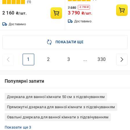
70х90 см (577104688)
1
7 580
-
3 790
₴
2 160
3 790
₴/шт.
₴/шт.
Доставимо
Доставимо
ПОКАЗАТИ ЩЕ
1
2
3
...
330
Популярні запити
Дзеркала для ванної кімнати 50 см з підсвічуванням
Прямокутні дзеркала для ванної кімнати з підсвічуванням
Овальні дзеркала для ванної кімнати з підсвічуванням
Дзеркальна шафа 50 см
Дзеркала для ванної кімнати 70 см з підсвічуванням
Дзеркальна шафа з підсвічуванням
Показати ще 3