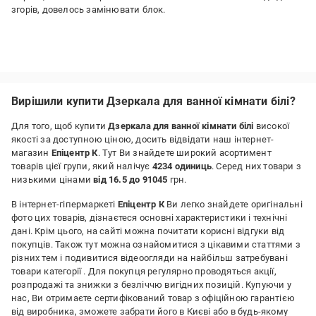
згорів, довелось замінювати блок.
Вирішили купити Дзеркала для ванної кімнати білі?
Для того, щоб купити
Дзеркала для ванної кімнати білі
високої
якості за доступною ціною, досить відвідати наш інтернет-
магазин
Епіцентр К
. Тут Ви знайдете широкий асортимент
товарів цієї групи, який налічує
4234 одиниць
. Серед них товари з
низькими цінами
від 16.5 до 91045
грн.
В інтернет-гіпермаркеті
Епіцентр К
Ви легко знайдете оригінальні
фото цих товарів, дізнаєтеся основні характеристики і технічні
дані. Крім цього, на сайті можна почитати корисні відгуки від
покупців. Також тут можна ознайомитися з цікавими статтями з
різних тем і подивитися відеоогляди на найбільш затребувані
товари категорії
. Для покупця регулярно проводяться акції,
розпродажі та знижки з безліччю вигідних позицій. Купуючи у
нас, Ви отримаєте сертифікований товар з офіційною гарантією
від виробника, зможете забрати його в Києві або в будь-якому