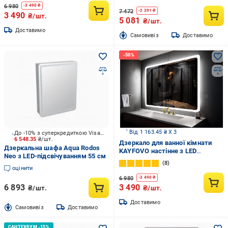
6 980
-
3 490
₴
7 472
-
2 391
₴
3 490
₴/шт.
5 081
₴/шт.
Доставимо
Cамовивіз
Доставимо
Від 1 163.45 ₴ X 3
До -10% з суперкредиткою Visa Вигода
6 548.35
₴/шт.
Дзеркало для ванної кімнати
Дзеркальна шафа Aqua Rodos
KAYFOVO настінне з LED
Neo з LED-підсвічуванням 55 см
підсвіткою і підігрівом 80х60 см
8
(473244589)
оцінити
6 980
-
3 490
₴
6 893
3 490
₴/шт.
₴/шт.
Доставимо
Cамовивіз
Доставимо