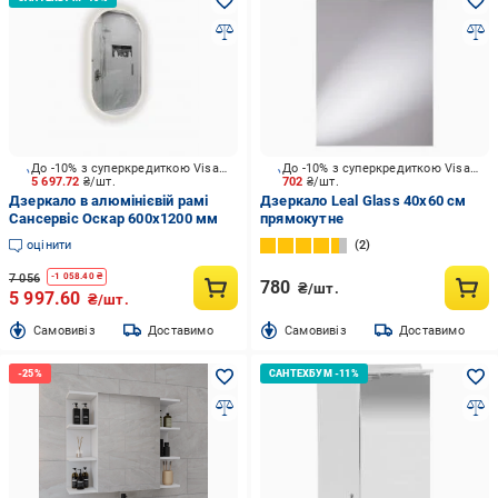
До -10% з суперкредиткою Visa Вигода
До -10% з суперкредиткою Visa Вигода
5 697.72
₴/шт.
702
₴/шт.
Дзеркало в алюмінієвій рамі
Дзеркало Leal Glass 40х60 см
Сансервіс Оскар 600х1200 мм
прямокутне
оцінити
2
7 056
-
1 058.40
₴
780
₴/шт.
5 997.60
₴/шт.
Cамовивіз
Доставимо
Cамовивіз
Доставимо