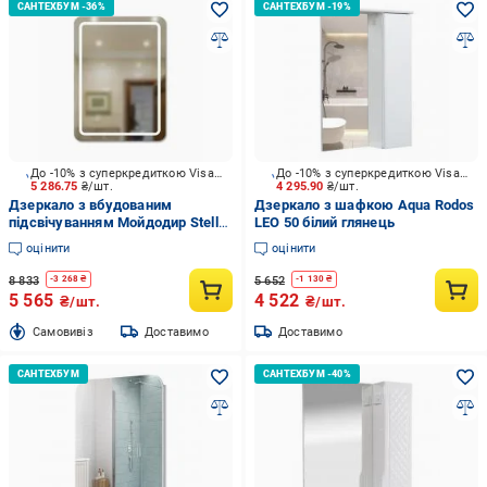
До -10% з суперкредиткою Visa Вигода
До -10% з суперкредиткою Visa Вигода
5 286.75
₴/шт.
4 295.90
₴/шт.
Дзеркало з вбудованим
Дзеркало з шафкою Aqua Rodos
підсвічуванням Мойдодир Stella
LEO 50 білий глянець
60x80
оцінити
оцінити
8 833
5 652
-
3 268
₴
-
1 130
₴
5 565
4 522
₴/шт.
₴/шт.
Cамовивіз
Доставимо
Доставимо