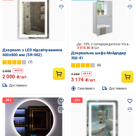
До -10% з суперкредиткою Visa Вигода
3 015.30
₴/шт.
Дзеркало з LED підсвічуванням
Дзеркальна шафа Мойдодир
600х800 мм (SR-002)
ЗШ-41
7
6
2 800
-
800
₴
4 069
-
895
₴
2 000
₴/шт.
3 174
₴/шт.
Доставимо
Cамовивіз
Доставимо