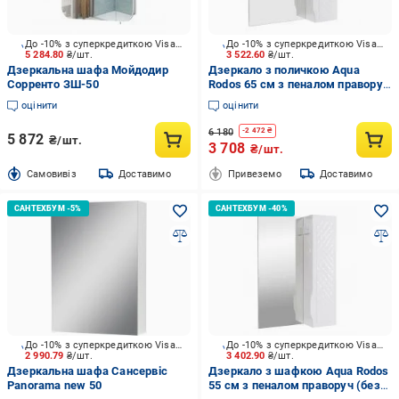
До -10% з суперкредиткою Visa Вигода
До -10% з суперкредиткою Visa Вигода
5 284.80
₴/шт.
3 522.60
₴/шт.
Дзеркальна шафа Мойдодир
Дзеркало з поличкою Aqua
Сорренто ЗШ-50
Rodos 65 см з пеналом праворуч
(без підсвічування)
оцінити
оцінити
АР000001175
6 180
-
2 472
₴
5 872
₴/шт.
3 708
₴/шт.
Cамовивіз
Доставимо
Привеземо
Доставимо
До -10% з суперкредиткою Visa Вигода
До -10% з суперкредиткою Visa Вигода
2 990.79
₴/шт.
3 402.90
₴/шт.
Дзеркальна шафа Сансервіс
Дзеркало з шафкою Aqua Rodos
Panorama new 50
55 см з пеналом праворуч (без