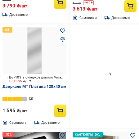
7 780
4 573
-
960
₴
3 790
₴/шт.
3 613
₴/шт.
Доставимо
Cамовивіз
Доставимо
До -10% з суперкредиткою Visa Вигода
1 515.25
₴/шт.
Дзеркало МТ Платина 120x40 см
3
1 595
₴/шт.
Cамовивіз
Доставимо