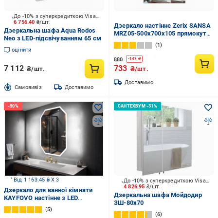
До -10% з суперкредиткою Visa Вигода
6 756.40
₴/шт.
Дзеркало настінне Zerix SANSA
Дзеркальна шафа Aqua Rodos
MRZ05-500x700x105 прямокутне
Neo з LED-підсвічуванням 65 см
з полицею (ZX5627)
1
оцінити
880
-
147
₴
7 112
733
₴/шт.
₴/шт.
Доставимо
Cамовивіз
Доставимо
Від 1 163.45 ₴ X 3
До -10% з суперкредиткою Visa Вигода
4 826.95
₴/шт.
Дзеркало для ванної кімнати
Дзеркальна шафа Мойдодир
KAYFOVO настінне з LED
ЗШ-80х70
підсвіткою і підігрівом 90х70 см
5
(473244604)
6