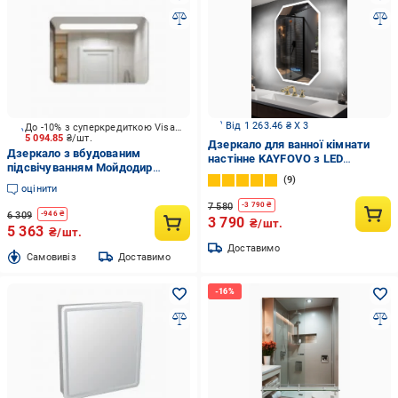
Від 1 263.46 ₴ X 3
До -10% з суперкредиткою Visa Вигода
5 094.85
₴/шт.
Дзеркало для ванної кімнати
Дзеркало з вбудованим
настінне KAYFOVO з LED
підсвічуванням Мойдодир
підсвічуванням/сенсорною
9
Universalis 120x80 LED
смарт-панеллю/підігрівом/
оцінити
інформаційним дисплеєм 90х70
7 580
-
3 790
₴
см (334170)
6 309
-
946
₴
3 790
₴/шт.
5 363
₴/шт.
Доставимо
Cамовивіз
Доставимо