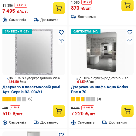
1 080
-
210
₴
11 356
-
3 861
₴
870
₴/шт.
7 495
₴/шт.
Доставимо
Cамовивіз
Доставимо
До -10% з суперкредиткою Visa Вигода
До -10% з суперкредиткою Visa Вигода
484.50
₴/шт.
6 859
₴/шт.
Дзеркало в пластмасовій рамі
Дзеркальна шафа Aqua Rodos
Арт-Сервіс ЭЗ-00491
Рома 70
2
3
680
9 626
-
170
₴
-
2 406
₴
510
7 220
₴/шт.
₴/шт.
Cамовивіз
Доставимо
Cамовивіз
Доставимо