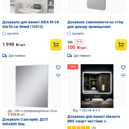
Дзеркало для ванної IDEA М-28
Дзеркало самоклеюче на стіну
60х50 см Білий (10012)
для декору приміщення
акрилове безпечне 30х30 см
оцінити
оцінити
(MX-00008370)
150
-
50
₴
1 990
₴/шт.
100
₴/шт.
Доставимо
Доставимо
Від 1 263.46 ₴ X 3
До -10% з суперкредиткою Visa Вигода
2 052
₴/шт.
Дзеркало для ванної кімнати
Дзеркало Сансервіс ДСП
BRS смарт настінне з
600х800 біле
підсвіткою LED та підігрівом
1