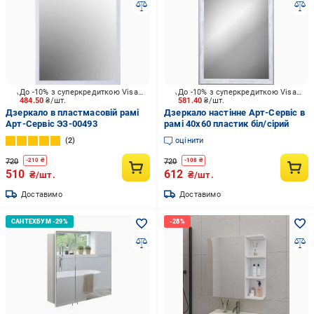
До -10% з суперкредиткою Visa Вигода
До -10% з суперкредиткою Visa Вигода
484.50
₴/шт.
581.40
₴/шт.
Дзеркало в пластмасовій рамі
Дзеркало настінне Арт-Сервіс в
Арт-Сервіс ЭЗ-00493
рамі 40х60 пластик біл/сірий
2
оцінити
720
720
-
210
₴
-
108
₴
510
612
₴/шт.
₴/шт.
Доставимо
Доставимо