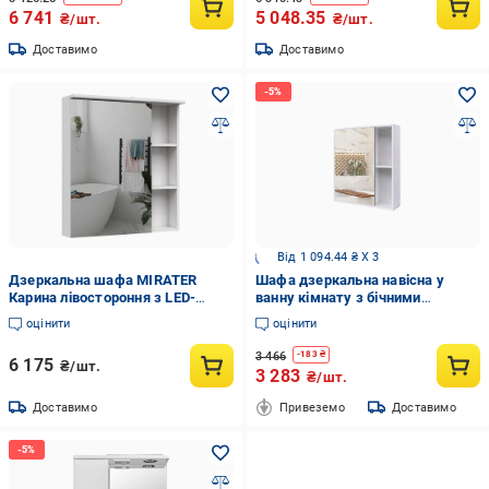
6 741
5 048.35
₴/шт.
₴/шт.
Доставимо
Доставимо
Від 1 094.44 ₴ X 3
Дзеркальна шафа MIRATER
Шафа дзеркальна навісна у
Карина лівостороння з LED-
ванну кімнату з бічними
підсвічуванням 80 см (8180)
полицями TR6-60 700х600х150
оцінити
оцінити
мм
3 466
-
183
₴
6 175
₴/шт.
3 283
₴/шт.
Доставимо
Привеземо
Доставимо