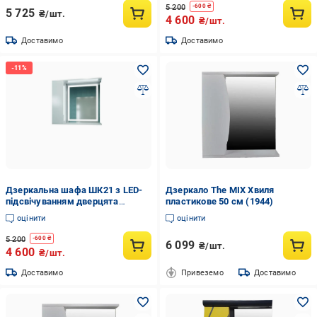
5 200
-
600
₴
5 725
₴/шт.
4 600
₴/шт.
Доставимо
Доставимо
Дзеркальна шафа ШК21 з LED-
Дзеркало The MIX Хвиля
підсвічуванням дверцята
пластикове 50 см (1944)
ліворуч 800х700х160 мм
оцінити
оцінити
5 200
-
600
₴
6 099
₴/шт.
4 600
₴/шт.
Доставимо
Привеземо
Доставимо