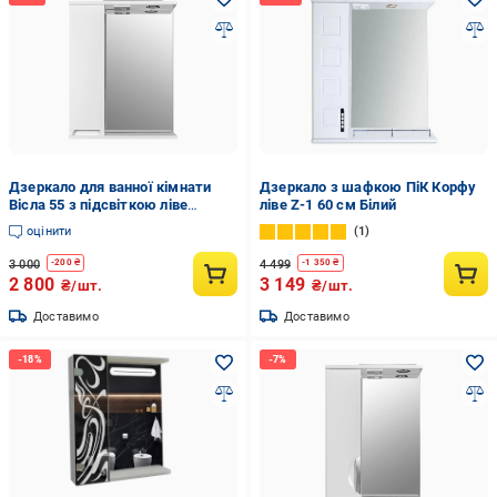
Дзеркало для ванної кімнати
Дзеркало з шафкою ПіК Корфу
Вісла 55 з підсвіткою ліве
ліве Z-1 60 см Білий
(26350749)
оцінити
1
3 000
4 499
-
200
₴
-
1 350
₴
2 800
3 149
₴/шт.
₴/шт.
Доставимо
Доставимо