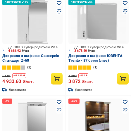
До -10% з суперкредиткою Visa Вигода
До -10% з суперкредиткою Visa Вигода
4 686.92
₴/шт.
3 678.40
₴/шт.
Дзеркало з шафкою Сансервіс
Дзеркало з шафкою ЮВЕНТА
Стандарт Z-60
Trento - 87 білий (ліве)
2
1
5 606
4 302
-
672.40
₴
-
430
₴
4 933.60
3 872
₴/шт.
₴/шт.
Доставимо
Доставимо