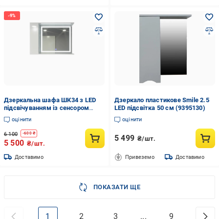
Дзеркальна шафа ШК34 з LED
Дзеркало пластикове Smile 2.5
підсвічуванням із сенсором
LED підсвітка 50 см (9395130)
1000х700х160 мм
оцінити
оцінити
6 100
-
600
₴
5 499
₴/шт.
5 500
₴/шт.
Доставимо
Привеземо
Доставимо
ПОКАЗАТИ ЩЕ
1
2
3
...
9