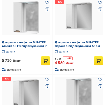
Дзеркало з шафкою MIRATER
Дзеркало з шафкою MIRATER
Амелія з LED підсвічуванням 70
Верона з підсвічуванням 60 см
см лівостороннє Дуб сонома
лівостороннє Сірий (4214)
оцінити
оцінити
(7611)
5 725
-
1 145
₴
5 730
₴/шт.
4 580
₴/шт.
Доставимо
Доставимо