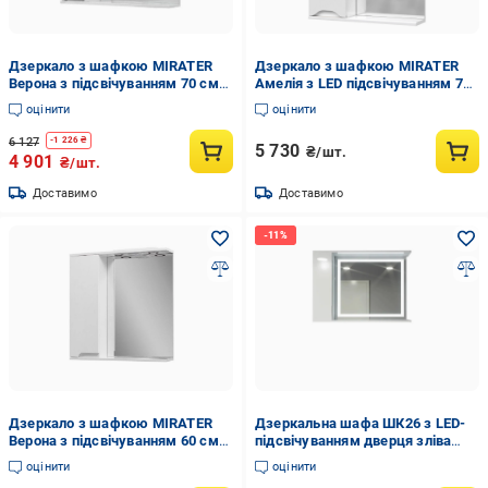
Дзеркало з шафкою MIRATER
Дзеркало з шафкою MIRATER
Верона з підсвічуванням 70 см
Амелія з LED підсвічуванням 70
лівостороннє Сірий (4215)
см лівостороннє Білий (7606)
оцінити
оцінити
6 127
-
1 226
₴
5 730
₴/шт.
4 901
₴/шт.
Доставимо
Доставимо
Дзеркало з шафкою MIRATER
Дзеркальна шафа ШК26 з LED-
Верона з підсвічуванням 60 см
підсвічуванням дверця зліва
лівостороннє Білий (4177)
900х700х160 мм
оцінити
оцінити