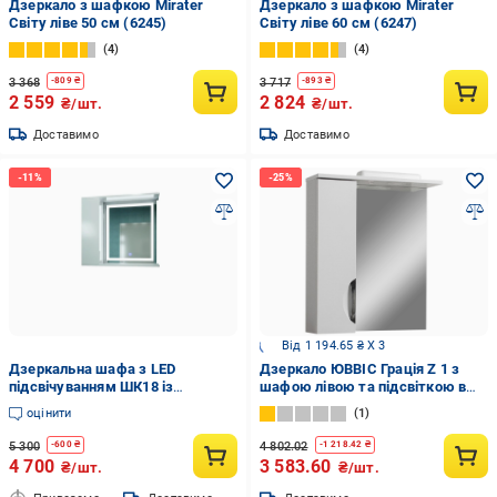
Дзеркало з шафкою Mirater
Дзеркало з шафкою Mirater
Світу ліве 50 см (6245)
Світу ліве 60 см (6247)
4
4
3 368
3 717
-
809
₴
-
893
₴
2 559
2 824
₴/шт.
₴/шт.
Доставимо
Доставимо
Від 1 194.65 ₴ X 3
Дзеркальна шафа з LED
Дзеркало ЮВВІС Грація Z 1 з
підсвічуванням ШК18 із
шафою лівою та підсвіткою в
сенсором 700х700х160 мм
ванну кімнату 70 см (18050684)
оцінити
1
5 300
4 802.02
-
600
₴
-
1 218.42
₴
4 700
3 583.60
₴/шт.
₴/шт.