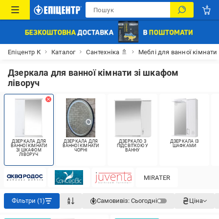
Епіцентр К
Каталог
Сантехніка 🚿
Меблі для ванної кімнати
Дзеркала для ванної кімнати зі шкафом
ліворуч
ДЗЕРКАЛА ДЛЯ
ДЗЕРКАЛА ДЛЯ
ДЗЕРКАЛО З
ДЗЕРКАЛА ІЗ
ВАННОЇ КІМНАТИ
ВАННОЇ КІМНАТИ
ПІДСВІТКОЮ У
ШАФКАМИ
ЗІ ШКАФОМ
ЧОРНІ
ВАННУ
ЛІВОРУЧ
MIRATER
Фільтри (1)
Самовивіз:
Сьогодні
Ціна