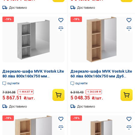
Доставимо
Доставимо
Дзеркало-шафа MVK Vostok Lite
Дзеркало-шафа MVK Vostok Lite
80 ліва 800х160х750 мм
60 ліва 600х160х750 мм Дуб
Бетонний камінь (8103bt-1)
кам'яний (8101db-1)
оцінити
оцінити
7 334.38
6 310.43
-
1 466.87
₴
-
1 262.08
₴
5 867.51
5 048.35
₴/шт.
₴/шт.
Доставимо
Доставимо