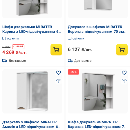
Шафа дзеркальна MIRATER
Дзеркало з шафкою MIRATER
Карина з LED-підсвічуванням 60
Верона з підсвічуванням 70 см
см лівостороння (8166)
лівостороннє Білий (4178)
оцінити
оцінити
5 337
-
1 068
₴
6 127
₴/шт.
4 269
₴/шт.
Доставимо
Доставимо
Дзеркало з шафкою MIRATER
Шафа дзеркальна MIRATER
Амелія з LED підсвічуванням 60
Карина з LED-підсвічуванням 70