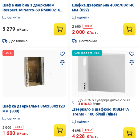
Шафа навісна з дзеркалом
Шафка дзеркальна 400х700х140
Respect-M Nerro-60 RM000216
мм (822)
Білий
оцінити
оцінити
2 600
-
600
₴
3 279
₴/шт.
2 000
₴/шт.
Доставимо
Доставимо
До -10% з суперкредиткою Visa Вигода
4 016.60
₴/шт.
Шафка дзеркальна 360х530х120
Дзеркало з шафкою ЮВЕНТА
мм (830)
Trento - 100 білий (ліве)
оцінити
оцінити
2 000
-
400
₴
4 698
-
470
₴
1 600
₴/шт.
4 228
₴/шт.