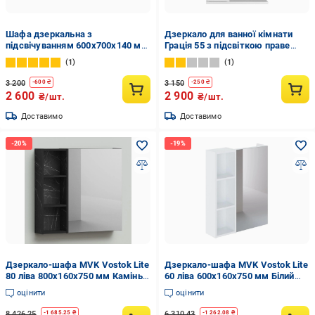
Шафа дзеркальна з
Дзеркало для ванної кімнати
підсвічуванням 600х700х140 мм
Грація 55 з підсвіткою праве
(ШК852)
(26354638)
1
1
3 200
3 150
-
600
₴
-
250
₴
2 600
2 900
₴/шт.
₴/шт.
Доставимо
Доставимо
Дзеркало-шафа MVK Vostok Lite
Дзеркало-шафа MVK Vostok Lite
80 ліва 800х160х750 мм Камінь
60 ліва 600х160х750 мм Білий
П'єтра Гріджо Чорний (8103bl-1)
стокгольмський (8101wh-1)
оцінити
оцінити
8 426.25
6 310.43
-
1 685.25
₴
-
1 262.08
₴