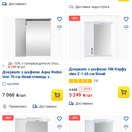
Доставимо
Доставка недоступна
До -10% з суперкредиткою Visa Вигода
6 707
₴/шт.
Дзеркало з шафкою ПіК Корфу
Дзеркало з шафкою Aqua Rodos
ліве Z-1 65 см Білий
Uno 70 см білий глянець з
1
підсвіткою
оцінити
4 659
-
1 410
₴
7 060
3 249
₴/шт.
₴/шт.
Доставимо
Привеземо
Доставимо