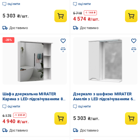
см лівостороннє Дуб сонома
см лівостороння (8178)
оцінити
оцінити
(7609)
5 718
-
1 144
₴
5 303
₴/шт.
4 574
₴/шт.
Доставимо
Доставимо
Шафа дзеркальна MIRATER
Дзеркало з шафкою MIRATER
Карина з LED-підсвічуванням 80
Амелія з LED підсвічуванням 60
см лівостороння (8180)
см лівостороннє Білий (7605)
оцінити
оцінити
6 175
-
1 235
₴
5 303
₴/шт.
4 940
₴/шт.
Доставимо
Доставимо