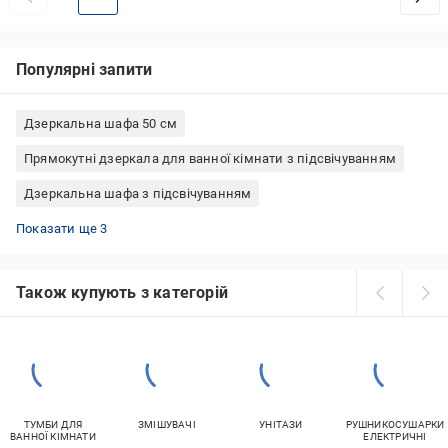
Популярні запити
Дзеркальна шафа 50 см
Прямокутні дзеркала для ванної кімнати з підсвічуванням
Дзеркальна шафа з підсвічуванням
Овальні дзеркала для ванної кімнати з підсвічуванням
Дзеркала для ванної кімнати 50 см з підсвічуванням
Дзеркала для ванної кімнати 70 см з підсвічуванням
Показати ще 3
Також купують з категорій
ТУМБИ ДЛЯ
ЗМІШУВАЧІ
УНІТАЗИ
РУШНИКОСУШАРКИ
ВАННОЇ КІМНАТИ
ЕЛЕКТРИЧНІ