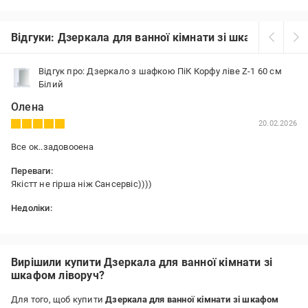
Відгуки: Дзеркала для ванної кімнати зі шкафом лівор
Відгук про: Дзеркало з шафкою ПіК Корфу ліве Z-1 60 см
Білий
Олена
20.02.2026
Все ок..задовооена
Переваги:
Якістт не гірша ніж Сансервіс))))
Недоліки:
Слабенький діод в підсвітці
Вирішили купити Дзеркала для ванної кімнати зі
шкафом ліворуч?
Для того, щоб купити
Дзеркала для ванної кімнати зі шкафом