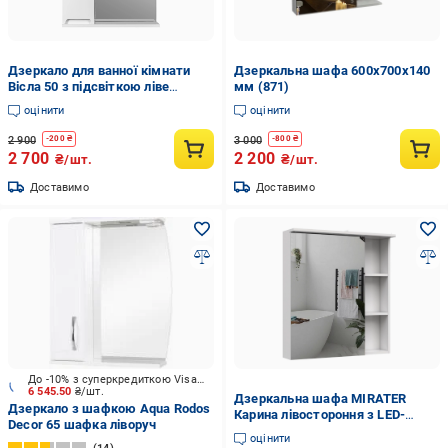
Дзеркало для ванної кімнати
Дзеркальна шафа 600х700х140
Вісла 50 з підсвіткою ліве
мм (871)
(25566985)
оцінити
оцінити
2 900
3 000
-
200
₴
-
800
₴
2 700
2 200
₴/шт.
₴/шт.
Доставимо
Доставимо
До -10% з суперкредиткою Visa Вигода
6 545.50
₴/шт.
Дзеркальна шафа MIRATER
Дзеркало з шафкою Aqua Rodos
Карина лівостороння з LED-
Decor 65 шафка ліворуч
підсвічуванням 60 см (8166)
оцінити