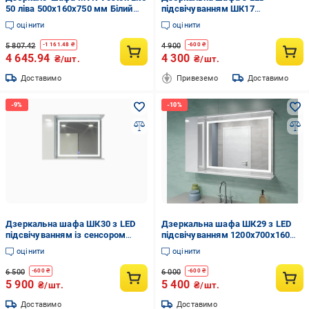
50 ліва 500х160х750 мм Білий
підсвічуванням ШК17
стокгольмський (8100wh-1)
700х700х160 мм
оцінити
оцінити
5 807.42
4 900
-
1 161.48
₴
-
600
₴
4 645.94
4 300
₴/шт.
₴/шт.
Доставимо
Привеземо
Доставимо
Дзеркальна шафа ШК30 з LED
Дзеркальна шафа ШК29 з LED
підсвічуванням із сенсором
підсвічуванням 1200х700х160
1200х700х160 мм
мм
оцінити
оцінити
6 500
6 000
-
600
₴
-
600
₴
5 900
5 400
₴/шт.
₴/шт.
Доставимо
Доставимо