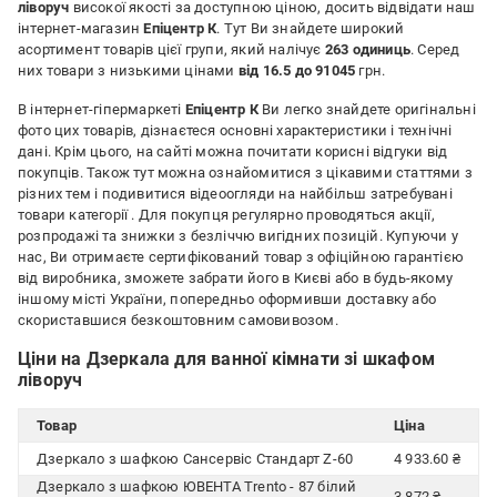
ліворуч
високої якості за доступною ціною, досить відвідати наш
інтернет-магазин
Епіцентр К
. Тут Ви знайдете широкий
асортимент товарів цієї групи, який налічує
263 одиниць
. Серед
них товари з низькими цінами
від 16.5 до 91045
грн.
В інтернет-гіпермаркеті
Епіцентр К
Ви легко знайдете оригінальні
фото цих товарів, дізнаєтеся основні характеристики і технічні
дані. Крім цього, на сайті можна почитати корисні відгуки від
покупців. Також тут можна ознайомитися з цікавими статтями з
різних тем і подивитися відеоогляди на найбільш затребувані
товари категорії
. Для покупця регулярно проводяться акції,
розпродажі та знижки з безліччю вигідних позицій. Купуючи у
нас, Ви отримаєте сертифікований товар з офіційною гарантією
від виробника, зможете забрати його в Києві або в будь-якому
іншому місті України, попередньо оформивши доставку або
скориставшися безкоштовним самовивозом.
Ціни на Дзеркала для ванної кімнати зі шкафом
ліворуч
Товар
Ціна
Дзеркало з шафкою Сансервіс Стандарт Z-60
4 933.60 ₴
Дзеркало з шафкою ЮВЕНТА Trento - 87 білий
3 872 ₴