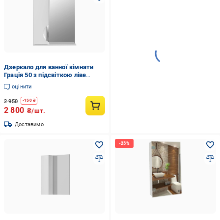
Дзеркало для ванної кімнати
Грація 50 з підсвіткою ліве
(26354633)
оцінити
2 950
-
150
₴
2 800
₴/шт.
Доставимо