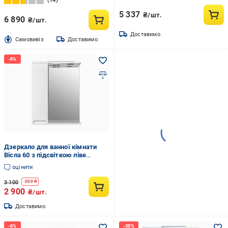
14
5 337
₴/шт.
6 890
₴/шт.
Доставимо
Cамовивіз
Доставимо
Дзеркало для ванної кімнати
Вісла 60 з підсвіткою ліве
(25566994)
оцінити
3 100
-
200
₴
2 900
₴/шт.
Доставимо