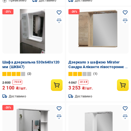
Привеземо
Доставимо
Доставимо
Шафа дзеркальна 530х640х120
Дзеркало з шафкою Mirater
мм (ШК847)
Сандра Аліканте лівостороннє з
підсвічуванням 80 см (4723)
2
1
2 800
4 067
-
700
₴
-
814
₴
2 100
3 253
₴/шт.
₴/шт.
Доставимо
Доставимо