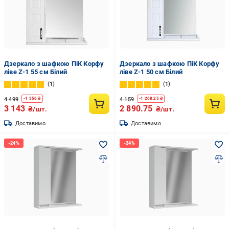
Дзеркало з шафкою ПіК Корфу
Дзеркало з шафкою ПіК Корфу
ліве Z-1 55 см Білий
ліве Z-1 50 см Білий
1
1
4 499
4 159
-
1 356
₴
-
1 268.25
₴
3 143
2 890.75
₴/шт.
₴/шт.
Доставимо
Доставимо