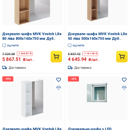
Дзеркало-шафа MVK Vostok Lite
Дзеркало-шафа MVK Vostok Lite
80 ліва 800х160х750 мм Дуб
50 ліва 500х160х750 мм Дуб
кам'яний (8103db-1)
кам'яний (8100db-1)
оцінити
оцінити
7 334.38
5 807.42
-
1 466.87
₴
-
1 161.48
₴
5 867.51
4 645.94
₴/шт.
₴/шт.
Доставимо
Доставимо
Дзеркало-шафа MVK Vostok Lite
Дзеркальна шафа з LED