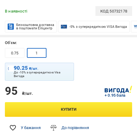
В наявності
КОД
50732178
Безкоштовна доставка
-5% з суперкредиткою VISA Вигода
в поштомати Епіцентр
Об'єм:
0.75
1
90.25
₴/шт.
До -10% з суперкредиткою Visa
Вигода
95
₴/шт.
+ 0.95 бала
КУПИТИ
У бажання
До порівняння