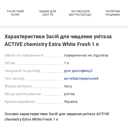
ТУАЛЕТНИЙ
МІШКИ ДЛЯ
ЗАСОБИ ДЛЯ
ПАПЕРОВІ
ПАПІР
СМІТТЯ
МИТТЯ ПОСУДУ
РУШНИКИ
Характеристики Засіб для чищення унітаза
ACTIVE chemistry Extra White Fresh 1 л
Обмін та повернення:
поверненню не підлягає
Об'єм:
1 л
Чищення та догляд:
для дезінфекції
Тип засобу:
антибактеріальний
Форма випуску:
гель
Місце застосування:
унітаз
Країна-виробник:
Україна
Основні характеристики Засіб для чищення унітаза ACTIVE
chemistry Extra White Fresh 1 л