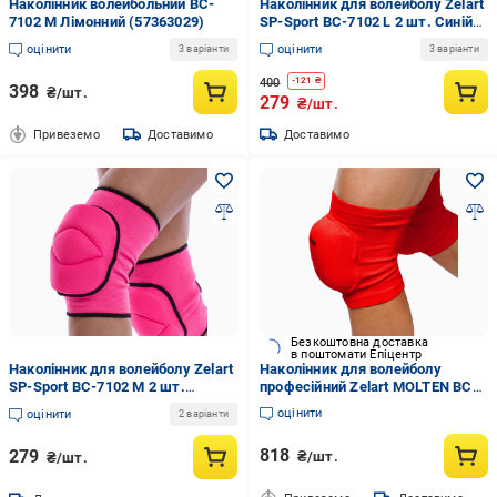
Наколінник волейбольний BC-
Наколінник для волейболу Zelart
7102 M Лімонний (57363029)
SP-Sport BC-7102 L 2 шт. Синій
(DR004366)
оцінити
оцінити
3 варіанти
3 варіанти
400
-
121
₴
398
₴/шт.
279
₴/шт.
Привеземо
Доставимо
Доставимо
Безкоштовна доставка
в поштомати Епіцентр
Наколінник для волейболу Zelart
Наколінник для волейболу
SP-Sport BC-7102 M 2 шт.
професійний Zelart MOLTEN BC-
Рожевий (DR004371)
4235 L Червоний (DR004390)
оцінити
оцінити
2 варіанти
818
279
₴/шт.
₴/шт.