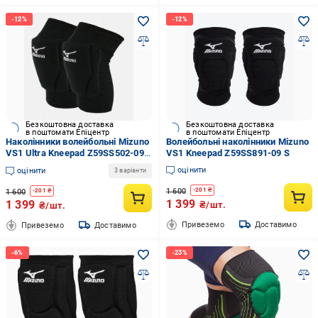
Безкоштовна доставка
Безкоштовна доставка
в поштомати Епіцентр
в поштомати Епіцентр
Наколінники волейбольні Mizuno
Волейбольні наколінники Mizuno
VS1 Ultra Kneepad Z59SS502-09
VS1 Kneepad Z59SS891-09 S
XL
оцінити
оцінити
3 варіанти
1 600
-
201
₴
1 600
-
201
₴
1 399
1 399
₴/шт.
₴/шт.
Привеземо
Доставимо
Привеземо
Доставимо