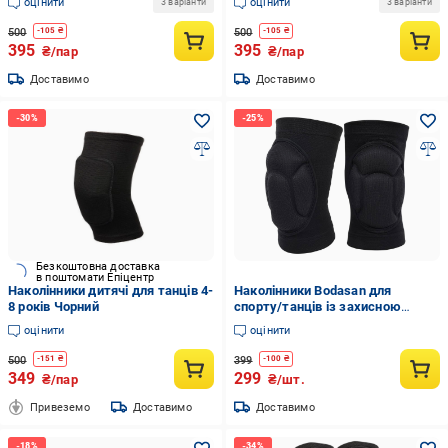
оцінити
оцінити
3 варіанти
3 варіанти
500
500
-
105
₴
-
105
₴
395
395
₴/пар
₴/пар
Доставимо
Доставимо
Безкоштовна доставка
в поштомати Епіцентр
Наколінники дитячі для танців 4-
Наколінники Bodasan для
8 років Чорний
спорту/танців із захисною
подушкою 2 шт. (Х120)
оцінити
оцінити
500
399
-
151
₴
-
100
₴
349
299
₴/пар
₴/шт.
Привеземо
Доставимо
Доставимо