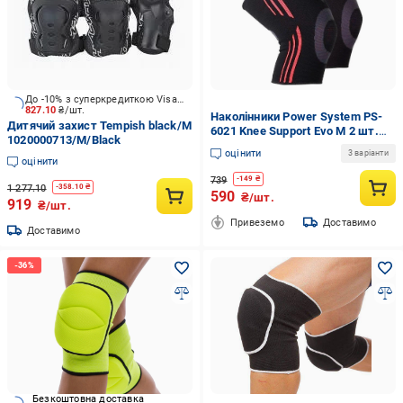
До -10% з суперкредиткою Visa Вигода
827.10
₴/шт.
Наколінники Power System PS-
Дитячий захист Tempish black/M
6021 Knee Support Evo M 2 шт.
1020000713/M/Black
Black/Orange
оцінити
3 варіанти
оцінити
739
-
149
₴
1 277.10
-
358.10
₴
590
₴/шт.
919
₴/шт.
Привеземо
Доставимо
Доставимо
Безкоштовна доставка