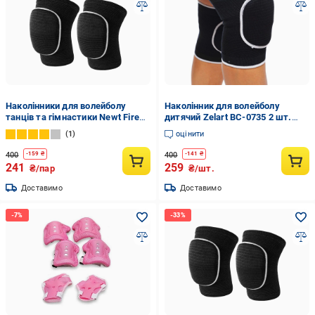
Наколінники для волейболу
Наколінник для волейболу
танців та гімнастики Newt Fire
дитячий Zelart BC-0735 2 шт.
NE-VOL-35BK дорослі
Чорний (219310)
1
оцінити
400
400
-
159
₴
-
141
₴
241
259
₴/пар
₴/шт.
Доставимо
Доставимо