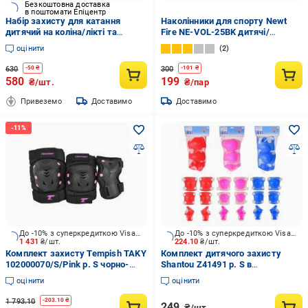
Безкоштовна доставка
в поштомати Епіцентр
Набір захисту для катання
Наколінники для спорту Newt
дитячий на коліна/лікті та
Fire NE-VOL-25BK дитячі/
зап'ястя M Рожевий (28443972)
підліткові
оцінити
2
630
300
-
50
₴
-
101
₴
580
199
₴/шт.
₴/пар
Привеземо
Доставимо
Доставимо
До -10% з суперкредиткою Visa Вигода
До -10% з суперкредиткою Visa Вигода
1 431
₴/шт.
224.10
₴/шт.
Комплект захисту Tempish TAKY
Комплект дитячого захисту
102000070/S/Pink р. S чорно-
Shantou Z41491 р. S в
рожевий
асортименті
оцінити
оцінити
1 793.10
-
203.10
₴
249
₴/шт.