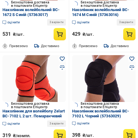
Безкоштовна доставка
Безкоштовна доставка
в поштомати Епіцентр
в поштомати Епіцентр
Наколінник волейбольний BC-
Наколінник волейбольний BC-
1672 S Синій (57363017)
1674 M Синій (57363016)
оцінити
оцінити
3 варіанти
3 варіанти
531
429
₴/шт.
₴/шт.
Привеземо
Доставимо
Привеземо
Доставимо
Безкоштовна доставка
Безкоштовна доставка
в поштомати Епіцентр
в поштомати Епіцентр
Наколінник для волейболу Zelart
Наколінник волейбольний BC-
BC-7102 L 2 шт. Помаранчевий
7102 L Чорний (57363029)
оцінити
оцінити
3 варіанти
398
319
₴/шт.
₴/компл.