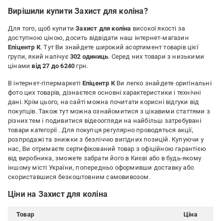
Вирішили купити Захист для коліна?
Для того, щоб купити
Захист для коліна
високої якості за
доступною ціною, досить відвідати наш інтернет-магазин
Епіцентр К
. Тут Ви знайдете широкий асортимент товарів цієї
групи, який налічує
302 одиниць
. Серед них товари з низькими
цінами
від 27 до 6240
грн.
В інтернет-гіпермаркеті
Епіцентр К
Ви легко знайдете оригінальні
фото цих товарів, дізнаєтеся основні характеристики і технічні
дані. Крім цього, на сайті можна почитати корисні відгуки від
покупців. Також тут можна ознайомитися з цікавими статтями з
різних тем і подивитися відеоогляди на найбільш затребувані
товари категорії
. Для покупця регулярно проводяться акції,
розпродажі та знижки з безліччю вигідних позицій. Купуючи у
нас, Ви отримаєте сертифікований товар з офіційною гарантією
від виробника, зможете забрати його в Києві або в будь-якому
іншому місті України, попередньо оформивши доставку або
скориставшися безкоштовним самовивозом.
Ціни на Захист для коліна
Товар
Ціна