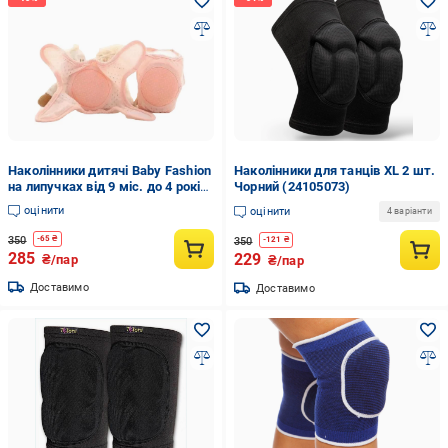
Наколінники дитячі Baby Fashion
Наколінники для танців XL 2 шт.
на липучках від 9 міс. до 4 років
Чорний (24105073)
Рожевий (61736629)
оцінити
оцінити
4 варіанти
350
-
65
₴
350
-
121
₴
285
229
₴/пар
₴/пар
Доставимо
Доставимо