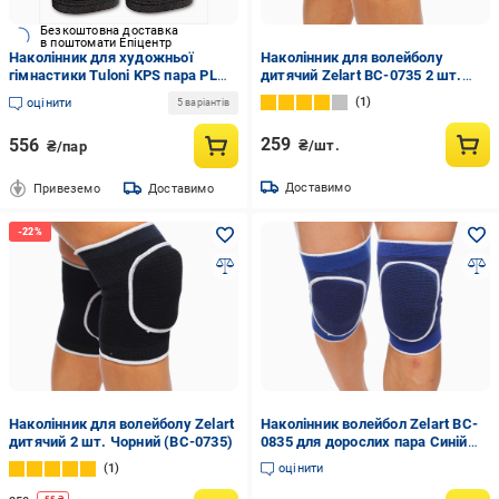
Безкоштовна доставка
в поштомати Епіцентр
Наколінник для художньої
Наколінник для волейболу
гімнастики Tuloni KPS пара PL
дитячий Zelart BC-0735 2 шт.
спандекс/еластан EVA M 12-15
Синій (219309)
1
оцінити
5 варіантів
років Чорний (6936116100768)
259
556
₴/шт.
₴/пар
Доставимо
Привеземо
Доставимо
Наколінник для волейболу Zelart
Наколінник волейбол Zelart BC-
дитячий 2 шт. Чорний (BC-0735)
0835 для дорослих пара Синій
(6936116103209)
1
оцінити