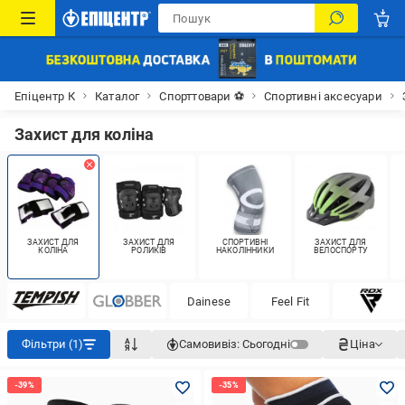
Епіцентр К
Каталог
Спорттовари ⚽
Спортивні аксесуари
Захист для коліна
ЗАХИСТ ДЛЯ
ЗАХИСТ ДЛЯ
СПОРТИВНІ
ЗАХИСТ ДЛЯ
КОЛІНА
РОЛИКІВ
НАКОЛІННИКИ
ВЕЛОСПОРТУ
Dainese
Feel Fit
Фільтри (1)
Самовивіз:
Сьогодні
Ціна