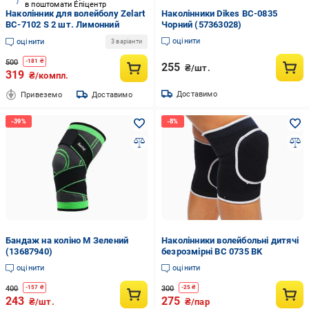
в поштомати Епіцентр
Наколінник для волейболу Zelart
Наколінники Dikes BC-0835
BC-7102 S 2 шт. Лимонний
Чорний (57363028)
оцінити
оцінити
3 варіанти
500
-
181
₴
255
₴/шт.
319
₴/компл.
Доставимо
Привеземо
Доставимо
Бандаж на коліно М Зелений
Наколінники волейбольні дитячі
(13687940)
безрозмірні BC 0735 BK
оцінити
оцінити
400
300
-
157
₴
-
25
₴
243
275
₴/шт.
₴/пар