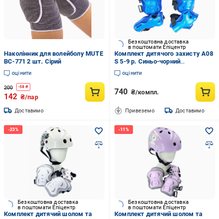
Безкоштовна доставка
в поштомати Епіцентр
Наколінник для волейболу MUTE
Комплект дитячого захисту А08
BC-771 2 шт. Сірий
S 5-9 р. Синьо-чорний
(G0002246)
оцінити
оцінити
200
-
58
₴
740
₴/компл.
142
₴/пар
Доставимо
Привеземо
Доставимо
Безкоштовна доставка
Безкоштовна доставка
в поштомати Епіцентр
в поштомати Епіцентр
Комплект дитячий шолом та
Комплект дитячий шолом та