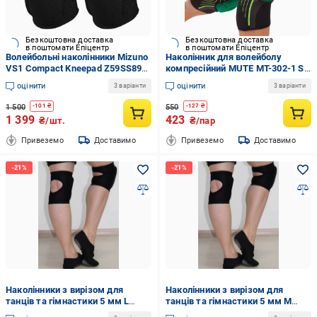
Безкоштовна доставка
Безкоштовна доставка
в поштомати Епіцентр
в поштомати Епіцентр
Волейбольні наколінники Mizuno
Наколінник для волейболу
VS1 Compact Kneepad Z59SS892-
компресійний MUTE MT-302-1 S
09 S
2 шт. Чорний/Салатовий
оцінити
оцінити
3 варіанти
3 варіанти
1 500
550
-
101
₴
-
127
₴
1 399
423
₴/шт.
₴/пар
Привеземо
Доставимо
Привеземо
Доставимо
Наколінники з вирізом для
Наколінники з вирізом для
танців та гімнастики 5 мм L
танців та гімнастики 5 мм M
Чорний (1145827)
Чорний (1145827)