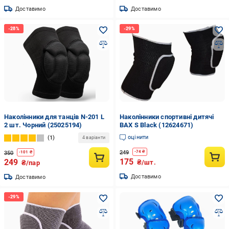
Доставимо
Доставимо
Наколінники для танців N-201 L
Наколінники спортивні дитячі
2 шт. Чорний (25025194)
BAX S Black (12624671)
оцінити
1
4 варіанти
249
-
74
₴
350
-
101
₴
175
249
₴/шт.
₴/пар
Доставимо
Доставимо