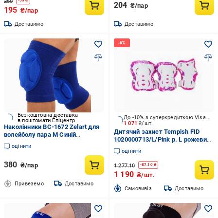
250
-
55
₴
204
₴/пар
195
₴/пар
Доставимо
Доставимо
Безкоштовна доставка
До -10% з суперкредиткою Visa Вигода
в поштомати Епіцентр
1 071
₴/шт.
Наколінники BC-1672 Zelart для
Дитячий захист Tempish FID
волейболу пара M Синій
1020000713/L/Pink р. L рожевий
(8585053830694)
оцінити
із білим
оцінити
380
₴/пар
1 277.10
-
87.10
₴
1 190
₴/шт.
Привеземо
Доставимо
Cамовивіз
Доставимо