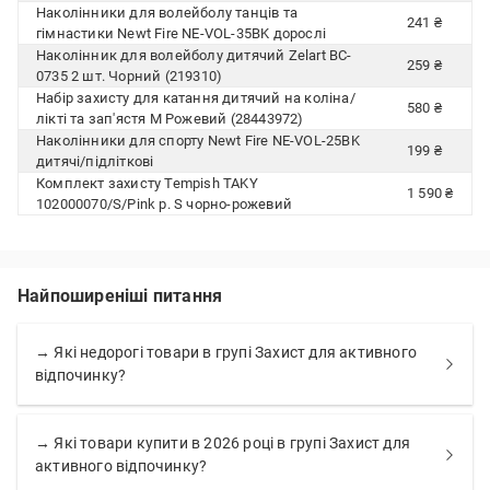
Наколінники для волейболу танців та
241 ₴
гімнастики Newt Fire NE-VOL-35BK дорослі
Наколінник для волейболу дитячий Zelart BC-
259 ₴
0735 2 шт. Чорний (219310)
Набір захисту для катання дитячий на коліна/
580 ₴
лікті та зап'ястя M Рожевий (28443972)
Наколінники для спорту Newt Fire NE-VOL-25BK
199 ₴
дитячі/підліткові
Комплект захисту Tempish TAKY
1 590 ₴
102000070/S/Pink р. S чорно-рожевий
Найпоширеніші питання
→ Які недорогі товари в групі Захист для активного
відпочинку?
→ Які товари купити в 2026 році в групі Захист для
активного відпочинку?