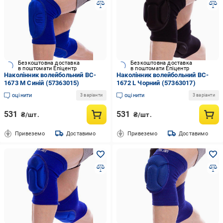
Безкоштовна доставка
Безкоштовна доставка
в поштомати Епіцентр
в поштомати Епіцентр
Наколінник волейбольний BC-
Наколінник волейбольний BC-
1673 M Синій (57363015)
1672 L Чорний (57363017)
оцінити
оцінити
3 варіанти
3 варіанти
531
531
₴/шт.
₴/шт.
Привеземо
Доставимо
Привеземо
Доставимо