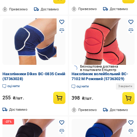
Привеземо
Доставимо
Привеземо
Доставимо
Безкоштовна доставка
в поштомати Епіцентр
Наколінники Dikes BC-0835 Синій
Наколінник волейбольний BC-
(57363028)
7102 M Рожевий (57363029)
оцінити
оцінити
3 варіанти
255
398
₴/шт.
₴/шт.
Доставимо
Привеземо
Доставимо