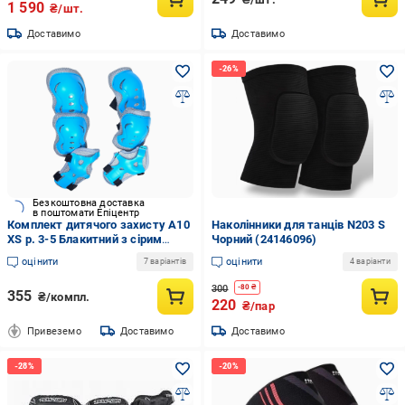
1 590
₴/шт.
Доставимо
Доставимо
Безкоштовна доставка
в поштомати Епіцентр
Комплект дитячого захисту А10
Наколінники для танців N203 S
XS р. 3-5 Блакитний з сірим
Чорний (24146096)
(G0002255)
оцінити
оцінити
7 варіантів
4 варіанти
300
-
80
₴
355
₴/компл.
220
₴/пар
Привеземо
Доставимо
Доставимо