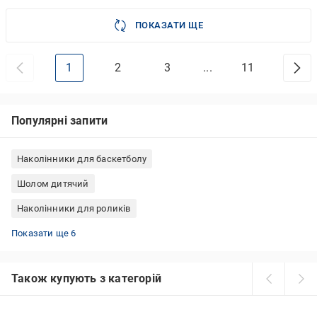
ПОКАЗАТИ ЩЕ
1
2
3
...
11
Популярні запити
Наколінники для баскетболу
Шолом дитячий
Наколінники для роликів
Дитячі наколінники
Наколінники для танців
Велошоломи дитячі
Захист для роликів дитяча
Наколінники для волейболу
Наколінники для гімнастики
Показати ще 6
Також купують з категорій