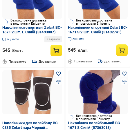
Безкоштовна доставка
Безкоштовна доставка
в поштомати Епіцентр
в поштомати Епіцентр
Наколінники спортивні Zelart BC-
Наколінники спортивні Zelart BC-
1671 2 шт. L Синій (31493007)
1671 S 2 шт. Синій (31492741)
оцінити
оцінити
2 варіанти
545
545
₴/шт.
₴/шт.
Привеземо
Доставимо
Привеземо
Доставимо
Безкоштовна доставка
в поштомати Епіцентр
Наколінники для волейболу BC-
Наколінник волейбольний BC-
0835 Zelart пара Чорний
1671 S Синій (57363018)