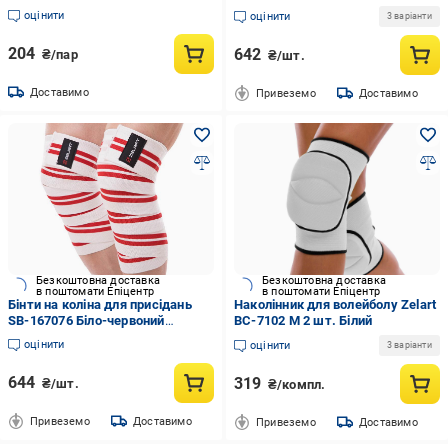
(6936116103210)
оцінити
оцінити
3 варіанти
204
642
₴/пар
₴/шт.
Доставимо
Привеземо
Доставимо
Безкоштовна доставка
Безкоштовна доставка
в поштомати Епіцентр
в поштомати Епіцентр
Бінти на коліна для присідань
Наколінник для волейболу Zelart
SB-167076 Біло-червоний
BC-7102 M 2 шт. Білий
(35363024)
оцінити
оцінити
3 варіанти
644
319
₴/шт.
₴/компл.
Привеземо
Доставимо
Привеземо
Доставимо