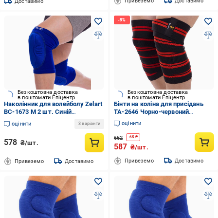
Привеземо
Доставимо
Доставимо
Безкоштовна доставка
Безкоштовна доставка
в поштомати Епіцентр
в поштомати Епіцентр
Наколінник для волейболу Zelart
Бінти на коліна для присідань
BC-1673 M 2 шт. Синій
TA-2646 Чорно-червоний
(DR004382)
(35363025)
оцінити
оцінити
3 варіанти
652
-
65
₴
578
₴/шт.
587
₴/шт.
Привеземо
Доставимо
Привеземо
Доставимо