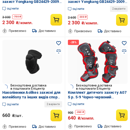
захист Yongkang GB24429-2009
захист Yongkang GB24429-2009
S Космонавт р. 5-9 Білий
S Єдиноріг р. 5-9 Фіолетовий
оцінити
оцінити
2 варіанти
(G0001886)
(G0001135)
3 000
-
700
₴
2 600
-
300
₴
2 300
2 300
₴/компл.
₴/компл.
Привеземо
Доставимо
Привеземо
Доставимо
Безкоштовна доставка
Безкоштовна доставка
в поштомати Епіцентр
в поштомати Епіцентр
Наколінники Aolikes захисні для
Комплект дитячого захисту А07
волейболу та інших видів спорту
S р. 5-9 Чорно-червоний
2 шт. L Чорний (04179)
(G0000577)
оцінити
оцінити
2 варіанти
900
-
260
₴
660
₴/шт.
640
₴/компл.
Привеземо
Доставимо
Привеземо
Доставимо