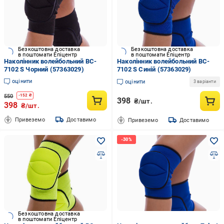
Безкоштовна доставка
Безкоштовна доставка
в поштомати Епіцентр
в поштомати Епіцентр
Наколінник волейбольний BC-
Наколінник волейбольний BC-
7102 S Чорний (57363029)
7102 S Синій (57363029)
оцінити
оцінити
3 варіанти
550
-
152
₴
398
₴/шт.
398
₴/шт.
Привеземо
Доставимо
Привеземо
Доставимо
Безкоштовна доставка
в поштомати Епіцентр