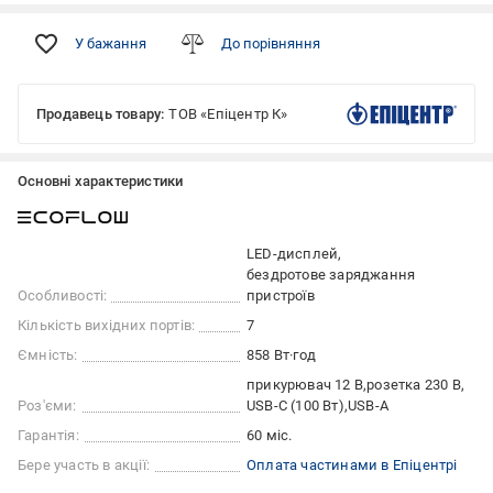
У бажання
До порівняння
Продавець товару:
ТОВ «Епіцентр К»
Основні характеристики
LED-дисплей
бездротове заряджання
Особливості:
пристроїв
Кількість вихідних портів:
7
Ємність:
858 Вт·год
прикурювач 12 В
розетка 230 В
Роз'єми:
USB-C (100 Вт)
USB-A
Гарантія:
60 міс.
Бере участь в акції:
Оплата частинами в Епіцентрі