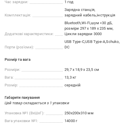
Час зарядки:
1 год
Зарядна станція
Комплектація:
зарядний кабель
інструкція
Bluetooth
Wi-Fi
шум <30 дБ
розміри 297 х 189 х 235 мм
Додаткові характеристики:
Цикли зарядки 3000
USB Type-C
USB Type-A
Schuko
Порти (роз'єми):
DC
Розмір та вага
Розміри:
29,7 х 18,9 х 23,5 см
Вага:
13,3 кг
Розмір:
середній
Габарити пакування
Цей товар складається з 1 упаковки
Упаковка №1 (ВхШхГ):
250x200x310 мм
Вага упаковки №1:
14000 г