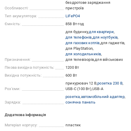
бездротове заряджання
Особливості:
пристроїв
Тип акумулятора:
LiFePO4
Ємність:
858 Вт·год
для будинку
для квартири
для телефонів
для ноутбуків
для газових котлів
для гаджетів
для PlayStation
для холодильників
Призначення:
для телевізорів
для військових
Пікова вихідна потужність:
1200 Вт
Вихідна потужність:
600 Вт
прикурювач 12 В
розетка 230 В
Роз'єми:
USB-C (100 Вт)
USB-A
розетка
автомобільний адаптер
Зарядка:
сонячна панель
Додаткова інформація
Матеріал корпусу:
пластик