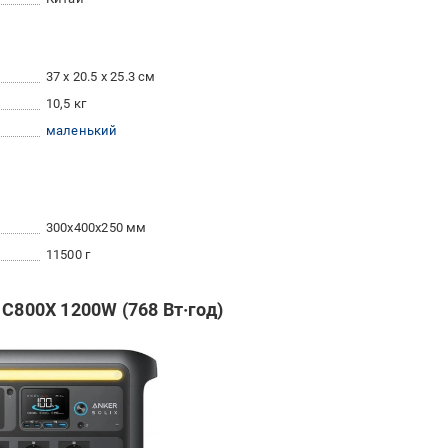
37 x 20.5 x 25.3 см
10,5 кг
маленький
300x400x250 мм
11500 г
 C800X 1200W (768 Вт·год)