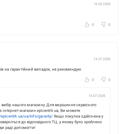
16.02.2026
0
0
14.07.2026
овів на гарантійний випадок, не рекомендую
0
0
14.07.2026
а вибір нашого магазину. Для вирішення сервісного
 інтернет-магазин epicentrk.ua, Ви можете
//epicentrk.ua/ua/info/garanty/
Якщо покупка здійснена у
 зверніться до відповідного ТЦ, у якому було зроблено
ди раді допомогти!