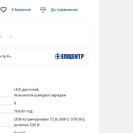
У бажання
До порівняння
нтр К»
LED-дисплей
технологія швидкої зарядки
8
768 Вт·год
USB-A
прикурювач 12 В
USB-C (100 Вт)
розетка 230 В
Китай