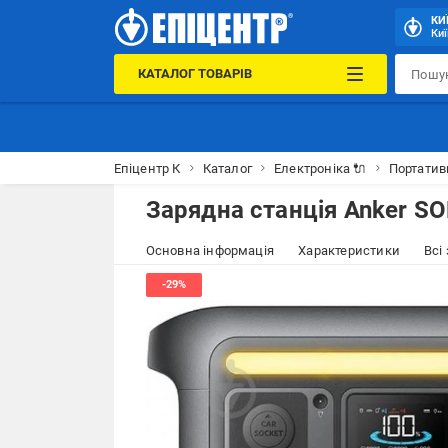
КИ
Киї
КАТАЛОГ ТОВАРІВ
Епіцентр К
Каталог
Електроніка 🔌
Портатив
Зарядна станція Anker SO
Основна інформація
Характеристики
Всі