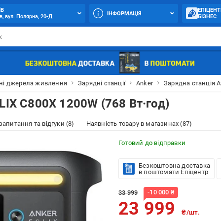
ЇВ
ЕПІЦЕНТ
ІНФОРМАЦІЯ
в, вул. Полярна, 20-Д
БІЗНЕС
ні джерела живлення
Зарядні станції
Anker
Зарядна станція A
LIX C800X 1200W (768 Вт·год)
 запитання та відгуки (8)
Наявність товару в магазинах (87)
Готовий до відправки
Безкоштовна доставка
в поштомати Епіцентр
-
10 000
₴
33 999
23 999
₴/шт.