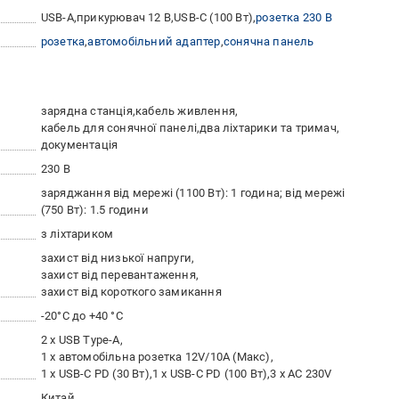
USB-A
прикурювач 12 В
USB-C (100 Вт)
розетка 230 В
розетка
автомобільний адаптер
сонячна панель
зарядна станція
кабель живлення
кабель для сонячної панелі
два ліхтарики та тримач
документація
230 В
заряджання від мережі (1100 Вт): 1 година; від мережі
(750 Вт): 1.5 години
з ліхтариком
захист від низької напруги
захист від перевантаження
захист від короткого замикання
-20°С до +40 °C
2 x USB Type-A
1 x автомобільна розетка 12V/10A (Макс)
1 x USB-C PD (30 Вт)
1 x USB-C PD (100 Вт)
3 x AC 230V
Китай