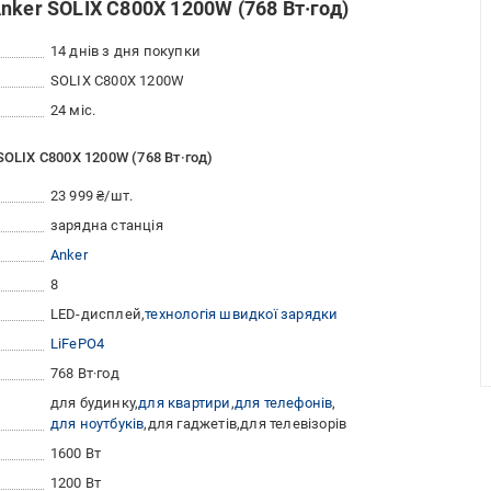
nker SOLIX C800X 1200W (768 Вт·год)
14 днів з дня покупки
SOLIX C800X 1200W
24 міс.
SOLIX C800X 1200W (768 Вт·год)
23 999 ₴/шт.
зарядна станція
Anker
8
LED-дисплей
технологія швидкої зарядки
LiFePO4
768 Вт·год
для будинку
для квартири
для телефонів
для ноутбуків
для гаджетів
для телевізорів
1600 Вт
1200 Вт