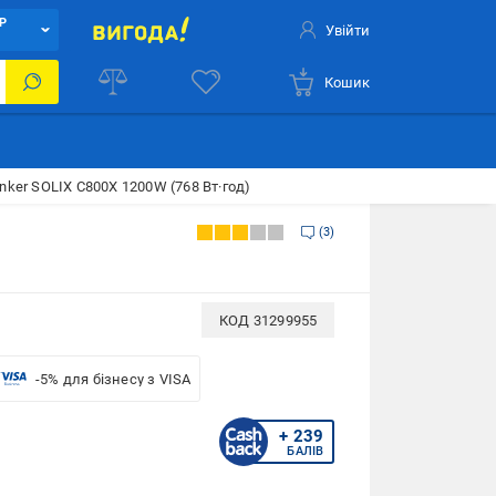
Р
Увійти
Кошик
nker SOLIX C800X 1200W (768 Вт·год)
3
КОД
31299955
-5% для бізнесу з VISA
+ 239
БАЛІВ