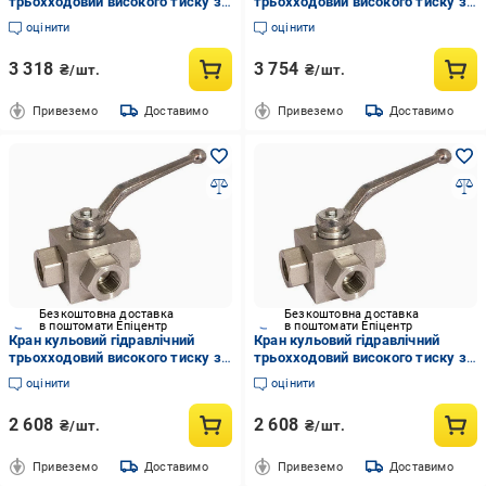
трьохходовий високого тиску з
трьохходовий високого тиску з
L-свердлінням гальванізована
L-свердлінням гальванізована
оцінити
оцінити
сталь муфтовий литий В-В-В
сталь муфтовий литий В-В-В
ДУ-20 з (MI_GE3GGT44011A000)
ДУ-25 з (MI_GE3GGT53011A000)
3 318
3 754
₴/шт.
₴/шт.
Привеземо
Доставимо
Привеземо
Доставимо
Безкоштовна доставка
Безкоштовна доставка
в поштомати Епіцентр
в поштомати Епіцентр
Кран кульовий гідравлічний
Кран кульовий гідравлічний
трьохходовий високого тиску з
трьохходовий високого тиску з
L-свердлінням гальванізована
L-свердлінням гальванізована
оцінити
оцінити
сталь муфтовий литий В-В-В
сталь муфтовий литий В-В-В
ДУ-6 з (80410404)
ДУ-10 з (80410606)
2 608
2 608
₴/шт.
₴/шт.
Привеземо
Доставимо
Привеземо
Доставимо