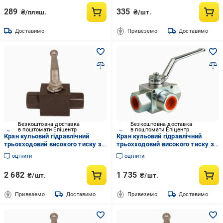
289
335
₴/пляш.
₴/шт.
Доставимо
Привеземо
Доставимо
Безкоштовна доставка
Безкоштовна доставка
в поштомати Епіцентр
в поштомати Епіцентр
Кран кульовий гідравлічний
Кран кульовий гідравлічний
трьохходовий високого тиску з
трьохходовий високого тиску з
T-свердлінням гальванізована
L-свердлінням гальванізована
оцінити
оцінити
сталь муфтовий литий В-В-В
сталь муфтовий литий В-В-В
ДУ-10 з (80420606)
ДУ-12 з (MI_GE5GGT35011A000)
2 682
1 735
₴/шт.
₴/шт.
Привеземо
Доставимо
Привеземо
Доставимо