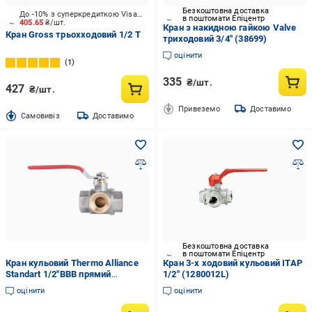
Безкоштовна доставка
До -10% з суперкредиткою Visa Вигода
в поштомати Епіцентр
405.65
₴/шт.
Кран з накидною гайкою Valve
Кран Gross трьохходовий 1/2 Т
триходовий 3/4" (38699)
оцінити
1
335
₴/шт.
427
₴/шт.
Привеземо
Доставимо
Cамовивіз
Доставимо
Безкоштовна доставка
в поштомати Епіцентр
Кран кульовий Thermo Alliance
Кран 3-х ходовий кульовий ITAP
Standart 1/2"ВВВ прямий
1/2" (1280012L)
триходовий латунний
оцінити
оцінити
нікельований PN40 важіль
(SD310W15)