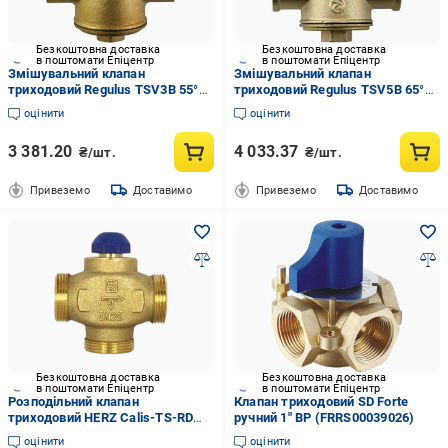
Безкоштовна доставка
Безкоштовна доставка
в поштомати Епіцентр
в поштомати Епіцентр
Змішувальний клапан
Змішувальний клапан
триходовий Regulus TSV3B 55°C
триходовий Regulus TSV5B 65°C
DN25 1" (28414798)
DN32 1 1/4" (28414800)
оцінити
оцінити
3 381.20
4 033.37
₴/шт.
₴/шт.
Привеземо
Доставимо
Привеземо
Доставимо
Безкоштовна доставка
Безкоштовна доставка
в поштомати Епіцентр
в поштомати Епіцентр
Розподільний клапан
Клапан триходовий SD Forte
триходовий HERZ Calis-TS-RD
ручний 1" ВР (FRRS00039026)
DN25 1 1/4" (28414758)
оцінити
оцінити