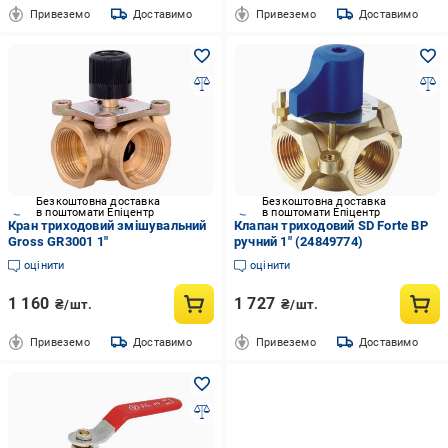
Привеземо
Доставимо
Привеземо
Доставимо
Безкоштовна доставка
Безкоштовна доставка
в поштомати Епіцентр
в поштомати Епіцентр
Кран триходовий змішувальний
Клапан триходовий SD Forte ВР
Gross GR3001 1"
ручний 1" (24849774)
оцінити
оцінити
1 160
1 727
₴/шт.
₴/шт.
Привеземо
Доставимо
Привеземо
Доставимо