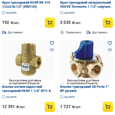
Кран триходовий KOER KR.515
Кран триходовий змішувальний
1/2x3/4x1/2" (KR0103)
VEXVE Termomix 1 1/2" чавунний
(29923519)
оцінити
оцінити
192
3 535
₴/шт.
₴/шт.
Доставимо
Привеземо
Доставимо
Безкоштовна доставка
Безкоштовна доставка
в поштомати Епіцентр
в поштомати Епіцентр
Клапан антиоксидантний
Клапан триходовий SD Forte 1"
триходовий FADO 1 1/4" 55°С Kv
ВР ручний
9 (FD-AKP02)
оцінити
оцінити
12 391
1 727
₴/шт.
₴/шт.