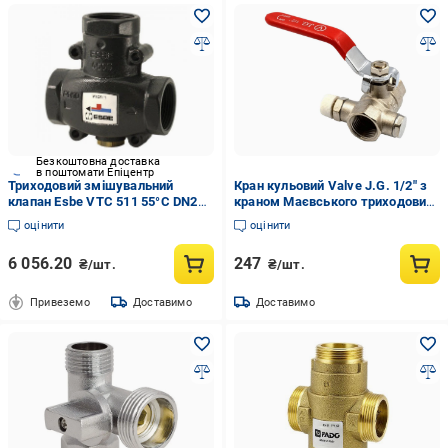
Безкоштовна доставка
в поштомати Епіцентр
Триходовий змішувальний
Кран кульовий Valve J.G. 1/2" з
клапан Esbe VTC 511 55°C DN25
краном Маєвського триходовий
1" 51020200 (28414755)
зимовий незамерзаючий
оцінити
оцінити
внутрішнє різьблення латунь
(300356)
6 056.20
247
₴/шт.
₴/шт.
Привеземо
Доставимо
Доставимо