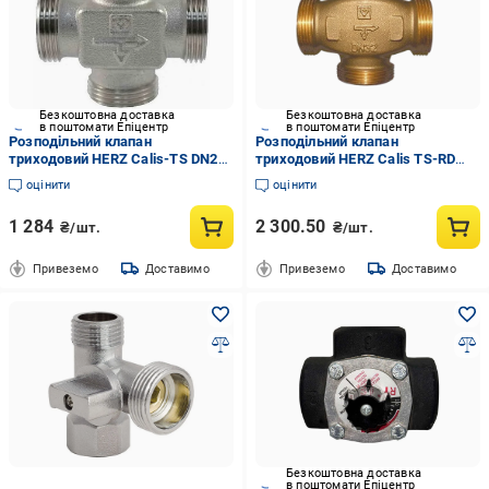
Безкоштовна доставка
Безкоштовна доставка
в поштомати Епіцентр
в поштомати Епіцентр
Розподільний клапан
Розподільний клапан
триходовий HERZ Calis-TS DN20
триходовий HERZ Calis TS-RD
1" (28414779)
DN32 1 1/2" (28414761)
оцінити
оцінити
1 284
2 300.50
₴/шт.
₴/шт.
Привеземо
Доставимо
Привеземо
Доставимо
Безкоштовна доставка
в поштомати Епіцентр