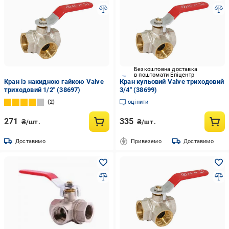
Безкоштовна доставка
в поштомати Епіцентр
Кран із накидною гайкою Valve
Кран кульовий Valve триходовий
триходовий 1/2" (38697)
3/4" (38699)
2
оцінити
271
335
₴/шт.
₴/шт.
Доставимо
Привеземо
Доставимо