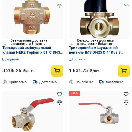
Безкоштовна доставка
Безкоштовна доставка
в поштомати Епіцентр
в поштомати Епіцентр
Триходовий змішувальний
Триходовий змішувальний
клапан HERZ Teplomix 61°C DN32
вентиль IMS DN25 Ø 1" Kvs 8
1½" (28414749)
(28414750)
оцінити
оцінити
3 206.26
1 631.75
₴/шт.
₴/шт.
Привеземо
Доставимо
Привеземо
Доставимо