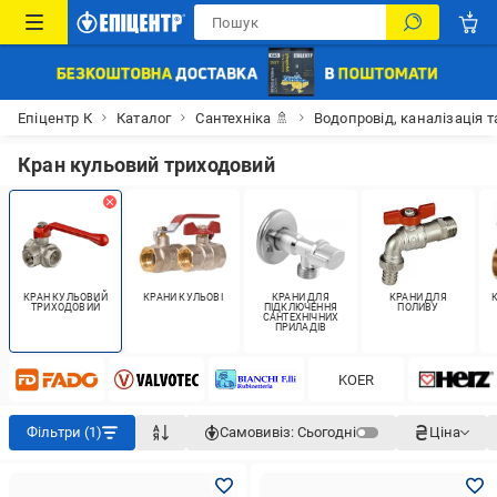
Епіцентр К
Каталог
Сантехніка 🚿
Водопровід, каналізація т
Кран кульовий триходовий
КРАН КУЛЬОВИЙ
КРАНИ КУЛЬОВІ
КРАНИ ДЛЯ
КРАНИ ДЛЯ
ТРИХОДОВИЙ
ПІДКЛЮЧЕННЯ
ПОЛИВУ
САНТЕХНІЧНИХ
ПРИЛАДІВ
KOER
Фільтри (1)
Самовивіз:
Сьогодні
Ціна