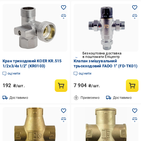
Безкоштовна доставка
в поштомати Епіцентр
Кран триходовий KOER KR.515
Клапан змішувальний
1/2x3/4x1/2" (KR0103)
трьохходовий FADO 1" (FD-TK01)
оцінити
оцінити
192
7 904
₴/шт.
₴/шт.
Доставимо
Привеземо
Доставимо