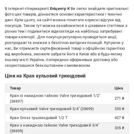
В інтернет-гіпермаркеті
Епіцентр К
Ви легко знайдете оригінальні
фото цих товарів, дізнаєтеся основні характеристики і технічні
дані. Крім цього, на сайті можна почитати корисні відгуки від
покупців. Також тут можна ознайомитися з цікавими статтями з
різних тем і подивитися відеоогляди на найбільш затребувані
товари категорії
. Для покупця регулярно проводяться акції,
розпродажі та знижки з безліччю вигідних позицій. Купуючи у
нас, Ви отримаєте сертифікований товар з офіційною гарантією
від виробника, зможете забрати його в Києві або в будь-якому
іншому місті України, попередньо оформивши доставку або
скориставшися безкоштовним самовивозом.
Ціни на Кран кульовий триходовий
Товар
Ціна
Кран із накидною гайкою Valve триходовий 1/2"
271 ₴
(38697)
Кран кульовий Valve триходовий 3/4" (38699)
335 ₴
Кран Gross трьохходовий 1/2 Т
427 ₴
Кран з накидною гайкою Valve триходовий 3/4"
335 ₴
(38699)