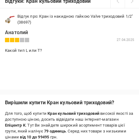
Відгуки: Кран кульовий триходовий
Відгук про: Кран із накидною гайкою Valve триходовий 1/2"
(38697)
Анатолий
27.04.2025
Какой тип L или Т?
Вирішили купити Кран кульовий триходовий?
Для того, щоб купити
Кран кульовий триходовий
високої якості за
доступною ціною, досить відвідати наш інтернет-магазин
Епіцентр К
. Тут Ви знайдете широкий асортимент товарів цієї
групи, який налічує
79 одиниць
. Серед них товари з низькими
цінами
від 10 до 99495
грн.