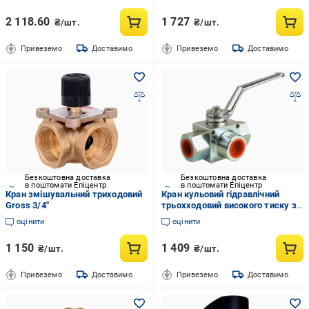
2 118.60
1 727
₴/шт.
₴/шт.
Привеземо
Доставимо
Привеземо
Доставимо
Безкоштовна доставка
Безкоштовна доставка
в поштомати Епіцентр
в поштомати Епіцентр
Кран змішувальний триходовий
Кран кульовий гідравлічний
Gross 3/4"
трьохходовий високого тиску з
L-свердлінням гальванізована
оцінити
оцінити
сталь муфтовий литий В-В-В
ДУ-6 з (MI_GE5GGT15011A000)
1 150
1 409
₴/шт.
₴/шт.
Привеземо
Доставимо
Привеземо
Доставимо