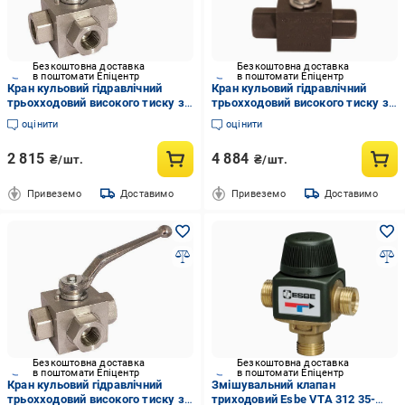
Безкоштовна доставка
Безкоштовна доставка
в поштомати Епіцентр
в поштомати Епіцентр
Кран кульовий гідравлічний
Кран кульовий гідравлічний
трьохходовий високого тиску з
трьохходовий високого тиску з
L-свердлінням гальванізована
T-свердлінням гальванізована
оцінити
оцінити
сталь муфтовий литий В-В-В
сталь муфтовий литий В-В-В
ДУ-12 з (80410808)
ДУ-20 з (80421212)
2 815
4 884
₴/шт.
₴/шт.
Привеземо
Доставимо
Привеземо
Доставимо
Безкоштовна доставка
Безкоштовна доставка
в поштомати Епіцентр
в поштомати Епіцентр
Кран кульовий гідравлічний
Змішувальний клапан
трьохходовий високого тиску з
триходовий Esbe VTA 312 35-