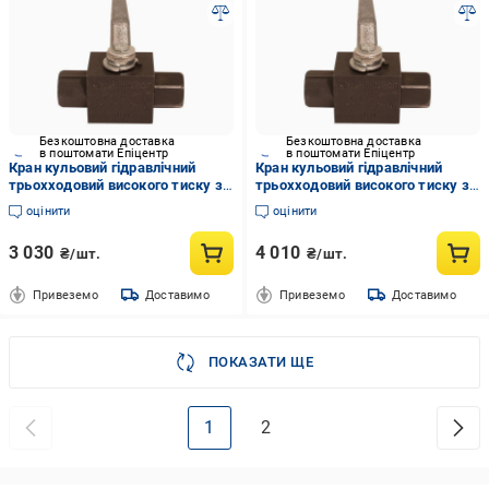
Безкоштовна доставка
Безкоштовна доставка
в поштомати Епіцентр
в поштомати Епіцентр
Кран кульовий гідравлічний
Кран кульовий гідравлічний
трьохходовий високого тиску з
трьохходовий високого тиску з
T-свердлінням гальванізована
T-свердлінням гальванізована
оцінити
оцінити
сталь муфтовий литий В-В-В
сталь муфтовий литий В-В-В
ДУ-12 з (80420808)
ДУ-25 з (80421616)
3 030
4 010
₴/шт.
₴/шт.
Привеземо
Доставимо
Привеземо
Доставимо
ПОКАЗАТИ ЩЕ
1
2