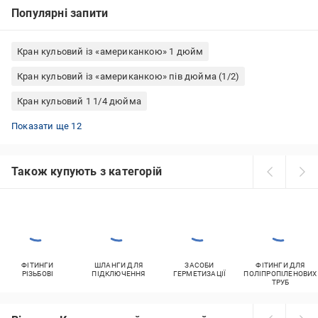
Популярні запити
Кран кульовий із «американкою» 1 дюйм
Кран кульовий із «американкою» пів дюйма (1/2)
Кран кульовий 1 1/4 дюйма
Кран кульовий 1/4
Кран кульовий 3/4 дюйма
Кран кульовий поліпропілен
Кран кульовий для води ½ дюйма
Крани кульові 50 мм
Запірна арматура Valtec кран кульовий із «американкою»
Запірна арматура Valtec кран кульовий
Кран кульовий латунь
Запірна арматура кутова приладові крани
Кран кутовий із «американкою» ½ дюйма
Кран кульовий 1 дюйм
Кран кульовий із «американкою» 3/4 дюйма
Показати ще 12
Також купують з категорій
ФІТИНГИ
ШЛАНГИ ДЛЯ
ЗАСОБИ
ФІТИНГИ ДЛЯ
РІЗЬБОВІ
ПІДКЛЮЧЕННЯ
ГЕРМЕТИЗАЦІЇ
ПОЛІПРОПІЛЕНОВИХ
ТРУБ