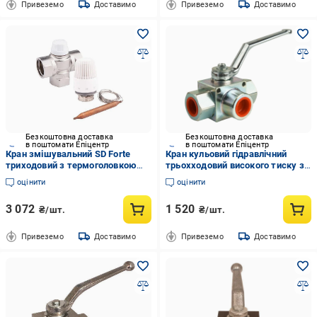
Привеземо
Доставимо
Привеземо
Доставимо
Безкоштовна доставка
Безкоштовна доставка
в поштомати Епіцентр
в поштомати Епіцентр
Кран змішувальний SD Forte
Кран кульовий гідравлічний
триходовий з термоголовкою
трьохходовий високого тиску з
М30х1,5 мм 1" (24849817)
L-свердлінням гальванізована
оцінити
оцінити
сталь муфтовий литий В-В-В
ДУ-10 з (MI_GE5GGT25011A000)
3 072
1 520
₴/шт.
₴/шт.
Привеземо
Доставимо
Привеземо
Доставимо