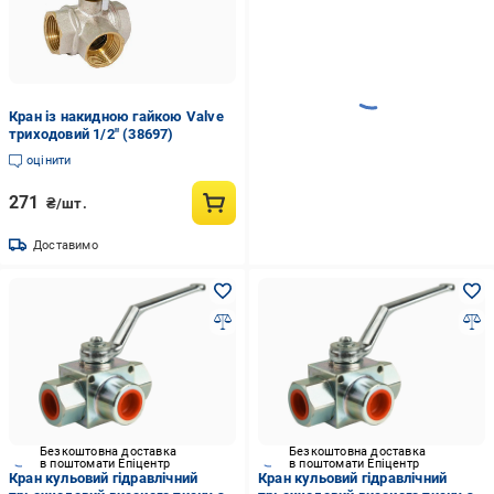
Кран із накидною гайкою Valve
триходовий 1/2" (38697)
оцінити
271
₴/шт.
Доставимо
Безкоштовна доставка
Безкоштовна доставка
в поштомати Епіцентр
в поштомати Епіцентр
Кран кульовий гідравлічний
Кран кульовий гідравлічний