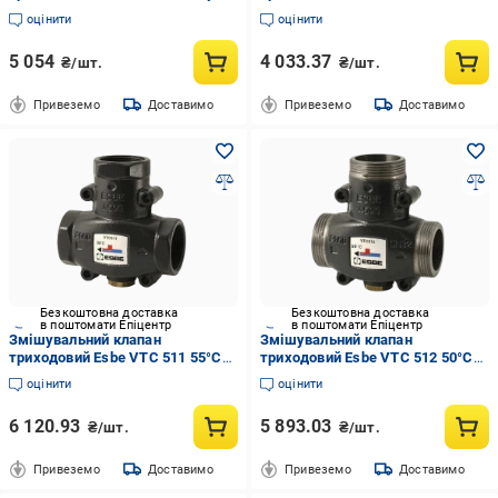
L-свердлінням гальванізована
60°C DN15 1/2" 31050200
оцінити
оцінити
сталь муфтовий литий В-В-В
(28414796)
ДУ-20 з (80411212)
5 054
4 033.37
₴/шт.
₴/шт.
Привеземо
Доставимо
Привеземо
Доставимо
Безкоштовна доставка
Безкоштовна доставка
в поштомати Епіцентр
в поштомати Епіцентр
Змішувальний клапан
Змішувальний клапан
триходовий Esbe VTC 511 55°C
триходовий Esbe VTC 512 50°C
DN32 1 1/4" 51020700 (28414784)
DN32 1 1/2" 51022000 (28414781)
оцінити
оцінити
6 120.93
5 893.03
₴/шт.
₴/шт.
Привеземо
Доставимо
Привеземо
Доставимо