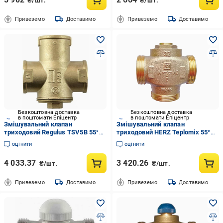
₴/шт.
₴/шт.
Привеземо
Доставимо
Привеземо
Доставимо
Безкоштовна доставка
Безкоштовна доставка
в поштомати Епіцентр
в поштомати Епіцентр
Змішувальний клапан
Змішувальний клапан
триходовий Regulus TSV5B 55°C
триходовий HERZ Teplomix 55°C
DN32 1 1/4" (28414788)
DN32 1 1/2" (28414790)
оцінити
оцінити
4 033.37
3 420.26
₴/шт.
₴/шт.
Привеземо
Доставимо
Привеземо
Доставимо