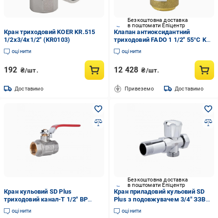
Безкоштовна доставка
в поштомати Епіцентр
Кран триходовий KOER KR.515
Клапан антиоксидантний
1/2x3/4x1/2" (KR0103)
триходовий FADO 1 1/2" 55°С Kv
9 (FD-AKP03)
оцінити
оцінити
192
12 428
₴/шт.
₴/шт.
Доставимо
Привеземо
Доставимо
Безкоштовна доставка
в поштомати Епіцентр
Кран кульовий SD Plus
Кран приладовий кульовий SD
триходовий канал-Т 1/2" ВР
Plus з подовжувачем 3/4" ЗЗВ
SD310W15 (VRM00002787)
SD183W20 (VRM00005691)
оцінити
оцінити