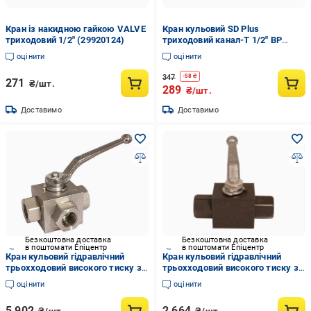
Кран із накидною гайкою VALVE
Кран кульовий SD Plus
триходовий 1/2" (29920124)
триходовий канал-Т 1/2" ВР
(SD310W15)
оцінити
оцінити
347
-
58
₴
271
₴/шт.
289
₴/шт.
Доставимо
Доставимо
Безкоштовна доставка
Безкоштовна доставка
в поштомати Епіцентр
в поштомати Епіцентр
Кран кульовий гідравлічний
Кран кульовий гідравлічний
трьохходовий високого тиску з
трьохходовий високого тиску з
L-свердлінням гальванізована
T-свердлінням гальванізована
оцінити
оцінити
сталь муфтовий литий В-В-В
сталь муфтовий литий В-В-В
ДУ-25 з (80411616)
ДУ-6 з (80420404)
5 902
2 664