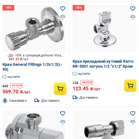
До -10% з суперкредиткою Visa Вигода
541.21
₴/шт.
Кран приладовий кутовий Karro
Кран General Fittings 1/2х1/2(L-
KR-5001 латунь 1/2 "х1/2" Хром
90)
оцінити
оцінити
178
-
54.55
₴
633
-
63.30
₴
123.45
₴/шт.
569.70
₴/шт.
Доставимо
Cамовивіз
Доставимо