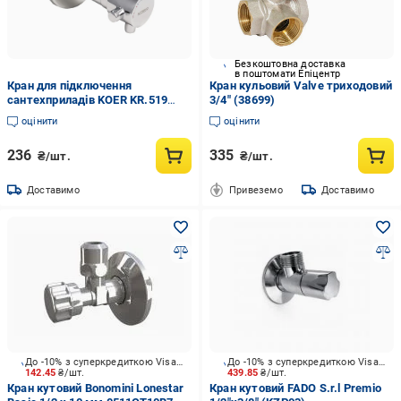
Безкоштовна доставка
в поштомати Епіцентр
Кран для підключення
Кран кульовий Valve триходовий
сантехприладів KOER KR.519
3/4" (38699)
1/2x1/2 латунь Хром (OL-
оцінити
оцінити
KR3212)
236
335
₴/шт.
₴/шт.
Доставимо
Привеземо
Доставимо
До -10% з суперкредиткою Visa Вигода
До -10% з суперкредиткою Visa Вигода
142.45
₴/шт.
439.85
₴/шт.
Кран кутовий Bonomini Lonestar
Кран кутовий FADO S.r.l Premio