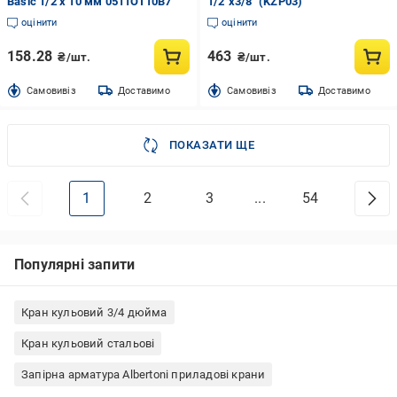
Basic 1/2 x 10 мм 0511OT10B7
1/2"x3/8" (KZP03)
оцінити
оцінити
158.28
463
₴/шт.
₴/шт.
Cамовивіз
Доставимо
Cамовивіз
Доставимо
ПОКАЗАТИ ЩЕ
1
2
3
...
54
Популярні запити
Кран кульовий 3/4 дюйма
Кран кульовий стальові
Запірна арматура Albertoni приладові крани