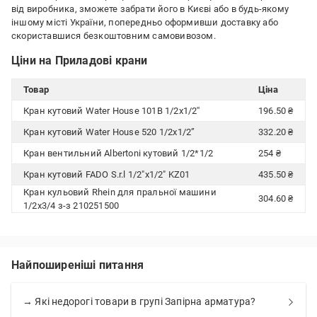
від виробника, зможете забрати його в Києві або в будь-якому
іншому місті України, попередньо оформивши доставку або
скориставшися безкоштовним самовивозом.
Ціни на Приладові крани
Товар
Ціна
Кран кутовий Water House 101B 1/2х1/2''
196.50 ₴
Кран кутовий Water House 520 1/2x1/2”
332.20 ₴
Кран вентильний Albertoni кутовий 1/2*1/2
254 ₴
Кран кутовий FADO S.r.l 1/2"х1/2" KZ01
435.50 ₴
Кран кульовий Rhein для пральної машини
304.60 ₴
1/2x3/4 з-з 210251500
Найпоширеніші питання
→ Які недорогі товари в групі Запірна арматура?