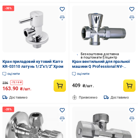
Безкоштовна доставка
в поштомати Епіцентр
Кран приладовий кутовий Karro
Кран вентильний для пральної
KR-03110 латунь 1/2"х1/2" Хром
машини Q Professional NV-
QP170 з подовжувачем
оцінити
оцінити
3/4х3/4х3/4" (GSR-000008977)
236
-
72.10
₴
409
₴/шт.
163.90
₴/шт.
Доставимо
Привеземо
Доставимо