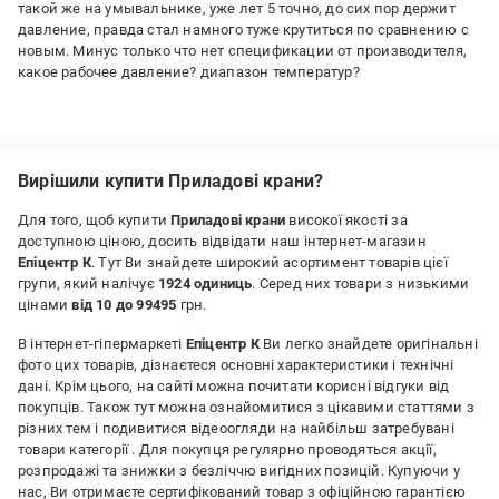
такой же на умывальнике, уже лет 5 точно, до сих пор держит
давление, правда стал намного туже крутиться по сравнению с
новым. Минус только что нет спецификации от производителя,
какое рабочее давление? диапазон температур?
Переваги:
Красиво смотрится, латунь
Недоліки:
Вирішили купити Приладові крани?
Нет спецификации на кран
Для того, щоб купити
Приладові крани
високої якості за
доступною ціною, досить відвідати наш інтернет-магазин
Епіцентр К
. Тут Ви знайдете широкий асортимент товарів цієї
групи, який налічує
1924 одиниць
. Серед них товари з низькими
цінами
від 10 до 99495
грн.
В інтернет-гіпермаркеті
Епіцентр К
Ви легко знайдете оригінальні
фото цих товарів, дізнаєтеся основні характеристики і технічні
дані. Крім цього, на сайті можна почитати корисні відгуки від
покупців. Також тут можна ознайомитися з цікавими статтями з
різних тем і подивитися відеоогляди на найбільш затребувані
товари категорії
. Для покупця регулярно проводяться акції,
розпродажі та знижки з безліччю вигідних позицій. Купуючи у
нас, Ви отримаєте сертифікований товар з офіційною гарантією