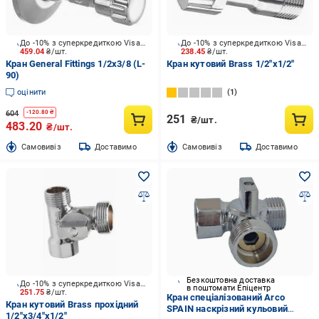
До -10% з суперкредиткою Visa Вигода
До -10% з суперкредиткою Visa Вигода
459.04
₴/шт.
238.45
₴/шт.
Кран General Fittings 1/2х3/8 (L-
Кран кутовий Brass 1/2"x1/2"
90)
оцінити
1
604
-
120.80
₴
251
₴/шт.
483.20
₴/шт.
Cамовивіз
Доставимо
Cамовивіз
Доставимо
Безкоштовна доставка
До -10% з суперкредиткою Visa Вигода
в поштомати Епіцентр
251.75
₴/шт.
Кран спеціалізований Arco
Кран кутовий Brass прохідний
SPAIN наскрізний кульовий
1/2"x3/4"x1/2"