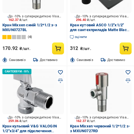
До -10% з суперкредиткою Visa Вигода
До -10% з суперкредиткою Visa Вигода
162.37
₴/шт.
296.40
₴/шт.
Кран Mixxen синій 1/2*1/2 з-з
Кран кутовий ASCO 1/2"х1/2"
MXUN0727BL
для сантехприладів Matte Black
AS-AV-009
4
оцінити
170.92
312
₴/шт.
₴/шт.
Cамовивіз
Доставимо
Cамовивіз
Доставимо
До -10% з суперкредиткою Visa Вигода
До -10% з суперкредиткою Visa Вигода
259.06
₴/шт.
162.37
₴/шт.
Кран кульовий V&G VALOGIN
Кран Mixxen червоний 1/2*1/2 з-
1/2"х3/4" для підключення
з MXUN0727RD