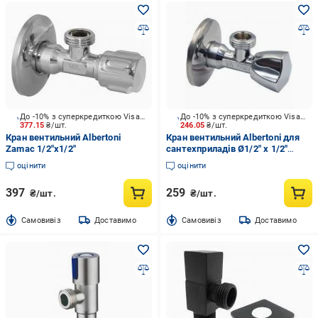
До -10% з суперкредиткою Visa Вигода
До -10% з суперкредиткою Visa Вигода
377.15
₴/шт.
246.05
₴/шт.
Кран вентильний Albertoni
Кран вентильний Albertoni для
Zamac 1/2"х1/2"
сантехприладів Ø1/2" х 1/2"
трикутна ручка (C428685)
оцінити
оцінити
397
259
₴/шт.
₴/шт.
Cамовивіз
Доставимо
Cамовивіз
Доставимо