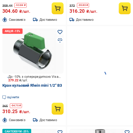
358.44
372
-
53.84
₴
-
55.80
₴
304.60
316.20
₴/шт.
₴/шт.
Cамовивіз
Доставимо
Доставимо
До -10% з суперкредиткою Visa Вигода
279.22
₴/шт.
Кран кульовий Rhein mini 1/2" ВЗ
оцінити
365
-
54.75
₴
310.25
₴/шт.
Cамовивіз
Доставимо