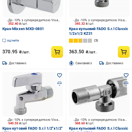
До -10% з суперкредиткою Visa Вигода
До -10% з суперкредиткою Visa Вигода
352.40
₴/шт.
345.32
₴/шт.
Кран Mixxen MXD-0801
Кран кульовий FADO S.r.l Classic
1/2x1/2 KZ31
оцінити
3
370.95
363.50
₴/шт.
₴/шт.
Доставимо
Cамовивіз
Доставимо
До -10% з суперкредиткою Visa Вигода
До -10% з суперкредиткою Visa Вигода
540.55
₴/шт.
368.60
₴/шт.
Кран кутовий FADO S.r.l 1/2"х1/2"
Кран кульовий FADO S.r.l Classic