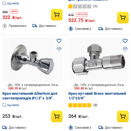
оцінити
1
390
-
68
₴
615
-
92.25
₴
322
₴/шт.
522.75
₴/шт.
Привеземо
Доставимо
Cамовивіз
Доставимо
До -10% з суперкредиткою Visa Вигода
До -10% з суперкредиткою Visa Вигода
240.35
₴/шт.
250.80
₴/шт.
Кран вентильний Albertoni для
Кран кутовий Brass вентильний
сантехприладів Ø1/2" х 3/8"
1/2"x3/8"
трикутна ручка (C426485)
оцінити
2
253
264
₴/шт.
₴/шт.
Доставимо
Cамовивіз
Доставимо