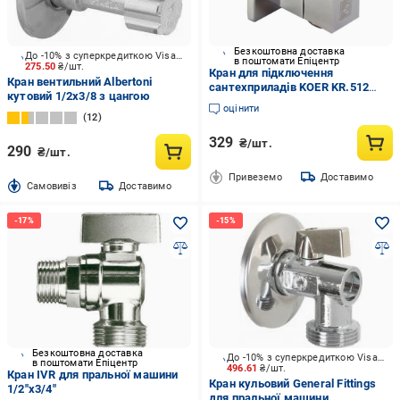
Безкоштовна доставка
До -10% з суперкредиткою Visa Вигода
в поштомати Епіцентр
275.50
₴/шт.
Кран для підключення
Кран вентильний Albertoni
сантехприладів KOER KR.512
кутовий 1/2х3/8 з цангою
1/2x1/2" (KR0008)
оцінити
12
329
₴/шт.
290
₴/шт.
Привеземо
Доставимо
Cамовивіз
Доставимо
Безкоштовна доставка
До -10% з суперкредиткою Visa Вигода
в поштомати Епіцентр
496.61
₴/шт.
Кран IVR для пральної машини
Кран кульовий General Fittings
1/2"х3/4"
для пральної машини