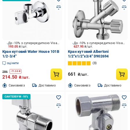
До -10% з суперкредиткою Visa Вигода
До -10% з суперкредиткою Visa Вигода
193.05
₴/шт.
627.95
₴/шт.
Кран кутовий Water House 101B
Кран кутовий Albertoni
1/2-3/4''
1/2"х1/2"х3/4" D902694
оцінити
3
286
-
71.50
₴
661
₴/шт.
214.50
₴/шт.
Cамовивіз
Доставимо
Cамовивіз
Доставимо