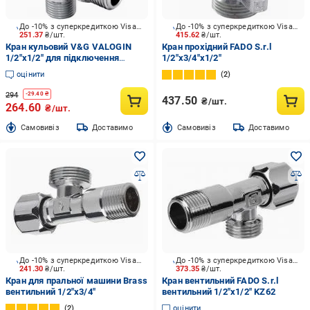
До -10% з суперкредиткою Visa Вигода
До -10% з суперкредиткою Visa Вигода
251.37
₴/шт.
415.62
₴/шт.
Кран кульовий V&G VALOGIN
Кран прохідний FADO S.r.l
1/2"х1/2" для підключення
1/2"х3/4"х1/2"
сантехнічних приладів VG-
оцінити
2
501101
294
-
29.40
₴
437.50
₴/шт.
264.60
₴/шт.
Cамовивіз
Доставимо
Cамовивіз
Доставимо
До -10% з суперкредиткою Visa Вигода
До -10% з суперкредиткою Visa Вигода
241.30
₴/шт.
373.35
₴/шт.
Кран для пральної машини Brass
Кран вентильний FADO S.r.l
вентильний 1/2"x3/4"
вентильний 1/2"x1/2" KZ62
2
оцінити