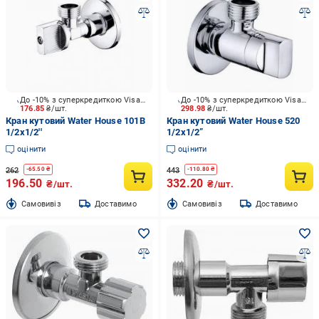
До -10% з суперкредиткою Visa Вигода
До -10% з суперкредиткою Visa Вигода
176.85
₴/шт.
298.98
₴/шт.
Кран кутовий Water House 101B
Кран кутовий Water House 520
1/2х1/2''
1/2x1/2”
оцінити
оцінити
262
443
-
65.50
₴
-
110.80
₴
196.50
332.20
₴/шт.
₴/шт.
Cамовивіз
Доставимо
Cамовивіз
Доставимо