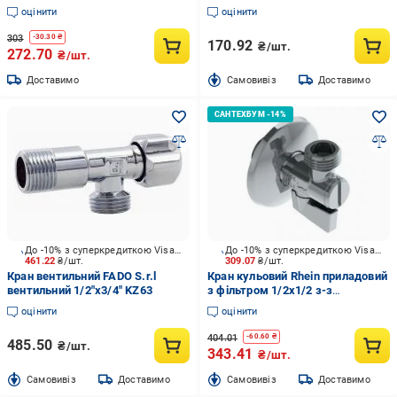
сантехнічних приладів VG-
оцінити
оцінити
501102
303
-
30.30
₴
170.92
₴/шт.
272.70
₴/шт.
Доставимо
Cамовивіз
Доставимо
До -10% з суперкредиткою Visa Вигода
До -10% з суперкредиткою Visa Вигода
461.22
₴/шт.
309.07
₴/шт.
Кран вентильний FADO S.r.l
Кран кульовий Rhein приладовий
вентильний 1/2"x3/4" KZ63
з фільтром 1/2x1/2 з-з
500000001
оцінити
оцінити
404.01
-
60.60
₴
485.50
₴/шт.
343.41
₴/шт.
Cамовивіз
Доставимо
Cамовивіз
Доставимо