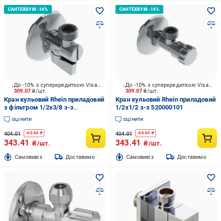
До -10% з суперкредиткою Visa Вигода
До -10% з суперкредиткою Visa Вигода
309.07
₴/шт.
309.07
₴/шт.
Кран кульовий Rhein приладовий
Кран кульовий Rhein приладовий
з фільтром 1/2x3/8 з-з
1/2x1/2 з-з 520000101
500000000
оцінити
оцінити
404.01
404.01
-
60.60
₴
-
60.60
₴
343.41
343.41
₴/шт.
₴/шт.
Cамовивіз
Доставимо
Cамовивіз
Доставимо