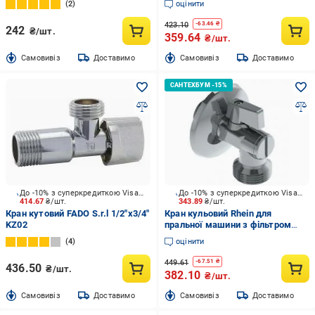
2
оцінити
423.10
-
63.46
₴
242
₴/шт.
359.64
₴/шт.
Cамовивіз
Доставимо
Cамовивіз
Доставимо
До -10% з суперкредиткою Visa Вигода
До -10% з суперкредиткою Visa Вигода
414.67
₴/шт.
343.89
₴/шт.
Кран кутовий FADO S.r.l 1/2"х3/4"
Кран кульовий Rhein для
KZ02
пральної машини з фільтром
1/2x3/4 з-з 210040005
4
оцінити
449.61
-
67.51
₴
436.50
₴/шт.
382.10
₴/шт.
Cамовивіз
Доставимо
Cамовивіз
Доставимо