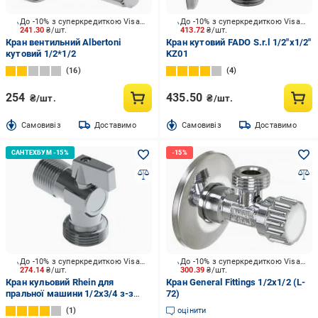
До -10% з суперкредиткою Visa Вигода
До -10% з суперкредиткою Visa Вигода
241.30
₴/шт.
413.72
₴/шт.
Кран вентильний Albertoni
Кран кутовий FADO S.r.l 1/2"х1/2"
кутовий 1/2*1/2
KZ01
16
4
254
435.50
₴/шт.
₴/шт.
Cамовивіз
Доставимо
Cамовивіз
Доставимо
До -10% з суперкредиткою Visa Вигода
До -10% з суперкредиткою Visa Вигода
274.14
₴/шт.
300.39
₴/шт.
Кран кульовий Rhein для
Кран General Fittings 1/2х1/2 (L-
пральної машини 1/2x3/4 з-з
72)
210251500
1
оцінити