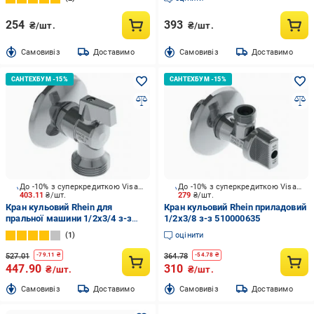
254
393
₴/шт.
₴/шт.
Cамовивіз
Доставимо
Cамовивіз
Доставимо
До -10% з суперкредиткою Visa Вигода
До -10% з суперкредиткою Visa Вигода
403.11
₴/шт.
279
₴/шт.
Кран кульовий Rhein для
Кран кульовий Rhein приладовий
пральної машини 1/2x3/4 з-з
1/2x3/8 з-з 510000635
240050000
1
оцінити
527.01
364.78
-
79.11
₴
-
54.78
₴
447.90
310
₴/шт.
₴/шт.
Cамовивіз
Доставимо
Cамовивіз
Доставимо