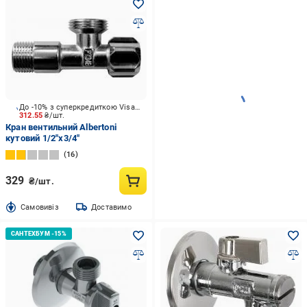
До -10% з суперкредиткою Visa Вигода
312.55
₴/шт.
Кран вентильний Albertoni
кутовий 1/2"х3/4"
16
329
₴/шт.
Cамовивіз
Доставимо