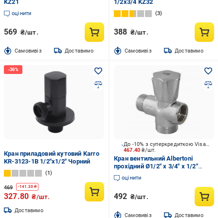
KZ21
1/2x3/4 KZ32
оцінити
3
569
388
₴/шт.
₴/шт.
Cамовивіз
Доставимо
Cамовивіз
Доставимо
До -10% з суперкредиткою Visa Вигода
467.40
₴/шт.
Кран приладовий кутовий Karro
Кран вентильний Albertoni
KR-3123-1B 1/2"х1/2" Чорний
прохідний Ø1/2" х 3/4" х 1/2"
1
(D906489)
оцінити
469
-
141.20
₴
327.80
492
₴/шт.
₴/шт.
Доставимо
Cамовивіз
Доставимо