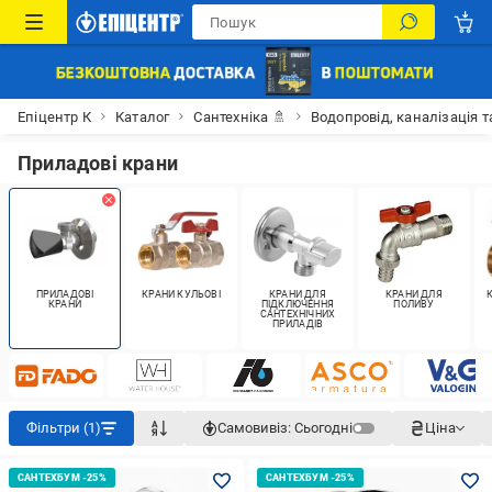
Епіцентр К
Каталог
Сантехніка 🚿
Водопровід, каналізація т
Приладові крани
ПРИЛАДОВІ
КРАНИ КУЛЬОВІ
КРАНИ ДЛЯ
КРАНИ ДЛЯ
КРАНИ
ПІДКЛЮЧЕННЯ
ПОЛИВУ
САНТЕХНІЧНИХ
ПРИЛАДІВ
Фільтри (1)
Самовивіз:
Сьогодні
Ціна