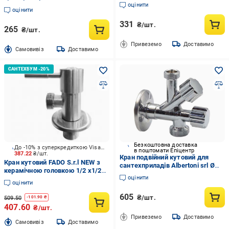
1/2"х3/4"х1/2" (72189)
оцінити
оцінити
331
₴/шт.
265
₴/шт.
Привеземо
Доставимо
Cамовивіз
Доставимо
Безкоштовна доставка
До -10% з суперкредиткою Visa Вигода
в поштомати Епіцентр
387.22
₴/шт.
Кран подвійний кутовий для
Кран кутовий FADO S.r.l NEW з
сантехприладів Albertoni srl Ø
керамічною головкою 1/2 x1/2
1/2"х 1/2"х3/4" VA (D902694)
оцінити
KZS91
оцінити
605
₴/шт.
509.50
-
101.90
₴
407.60
₴/шт.
Привеземо
Доставимо
Cамовивіз
Доставимо