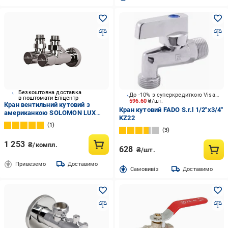
Безкоштовна доставка
До -10% з суперкредиткою Visa Вигода
в поштомати Епіцентр
596.60
₴/шт.
Кран вентильний кутовий з
Кран кутовий FADO S.r.l 1/2"х3/4"
американкою SOLOMON LUX
KZ22
1/2" 7777 2 шт. Хром (29922073)
1
3
1 253
₴/компл.
628
₴/шт.
Привеземо
Доставимо
Cамовивіз
Доставимо