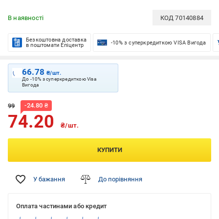
В наявності
КОД
70140884
Безкоштовна доставка
-10% з суперкредиткою VISA Вигода
в поштомати Епіцентр
66.78
₴/шт.
До -10% з суперкредиткою Visa
Вигода
-
24.80
₴
99
74.20
₴/шт.
КУПИТИ
У бажання
До порівняння
Оплата частинами або кредит