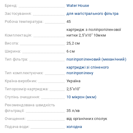
Бренд:
Water House
Застосування:
для магістрального фільтра
Робоча температура:
45
картридж з поліпропіленової
Комплектація:
нитки 2,5"х10" 10мкм
Висота:
25,2 см
Ширина:
6 см
Тип фільтра:
поліпропіленовий (механічний)
картриджі зі спіненого
Тип комплектуючих:
поліпропілену
Країна-виробник:
Україна
Типорозмір картриджа:
2,5"x10"
Ступінь очищення:
10 мікрон (мкм)
Рекомендована швидкість
фільтрації:
35 л/хв
Очищення:
від органічних сполук
Подача води:
холодна