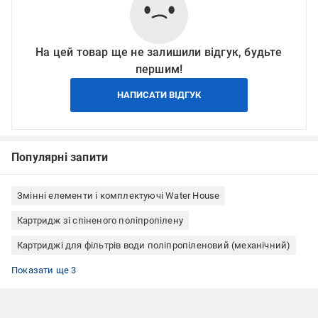
На цей товар ще не залишили відгук, будьте
першим!
НАПИСАТИ ВІДГУК
Популярні запити
Змінні елементи і комплектуючі Water House
Картридж зі спіненого поліпропілену
Картриджі для фільтрів води поліпропіленовий (механічний)
Картриджі для магістрального фільтра
Картриджі для фільтрів холодної води
Картриджі для фільтрів води 10 мікрон
Показати ще 3