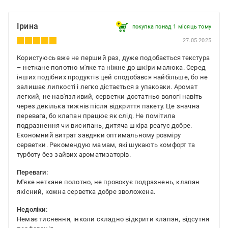
Ірина
покупка понад 1 місяць тому
27.05.2025
Користуюсь вже не перший раз, дуже подобається текстура
– неткане полотно м'яке та ніжне до шкіри малюка. Серед
інших подібних продуктів цей сподобався найбільше, бо не
залишає липкості і легко дістається з упаковки. Аромат
легкий, не нав'язливий, серветки достатньо вологі навіть
через декілька тижнів після відкриття пакету. Це значна
перевага, бо клапан працює як слід. Не помітила
подразнення чи висипань, дитяча шкіра реагує добре.
Економний витрат завдяки оптимальному розміру
серветки. Рекомендую мамам, які шукають комфорт та
турботу без зайвих ароматизаторів.
Переваги:
М'яке неткане полотно, не провокує подразнень, клапан
якісний, кожна серветка добре зволожена.
Недоліки:
Немає тиснення, інколи складно відкрити клапан, відсутня