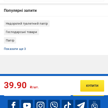
Популярні запити
Недорогий туалетний папір
Господарські товари
Папір
Ароматозований туалетний папір
Туалетний папір для дому (побутовий)
Туалетний папір без перфорації
Показати ще 3
Підписуйтесь, щоб дізнаватись першим про акції та пропозиції
39.90
КУПИТИ
₴/шт.
ПІДПИСАТИСЯ
bot