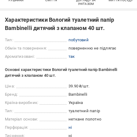
РУШНИКИ
СМІТТЯ
ДОГЛЯДУ ЗА
МИТТЯ ПОСУДУ
УНІТАЗОМ
Характеристики Вологий туалетний папір
Bambinelli дитячий з клапаном 40 шт.
Тип:
побутовий
Обмін та повернення:
поверненню не підлягає
Ароматизовані:
так
Основні характеристики Вологий туалетний папір Bambinelli
дитячий з клапаном 40 шт.
Ціна:
39.90 ₴/шт.
Бренд:
Bambinelli
Країна-виробник:
Україна
Тип:
туалетний папір
Матеріал основи:
неткане полотно
Перфорація:
ні
Тиснення:
ні