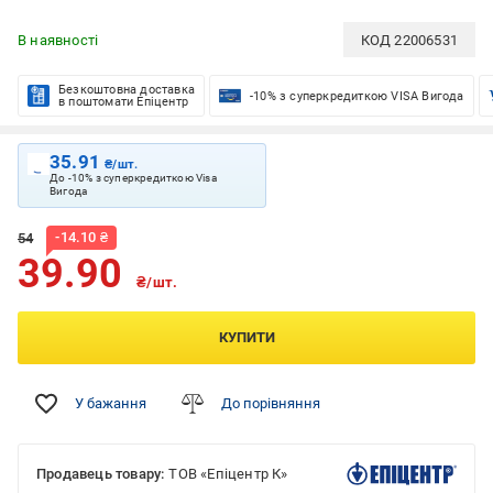
В наявності
КОД
22006531
Безкоштовна доставка
-10% з суперкредиткою VISA Вигода
в поштомати Епіцентр
35.91
₴/шт.
До -10% з суперкредиткою Visa
Вигода
-
14.10
₴
54
39.90
₴/шт.
КУПИТИ
У бажання
До порівняння
Продавець товару:
ТОВ «Епіцентр К»