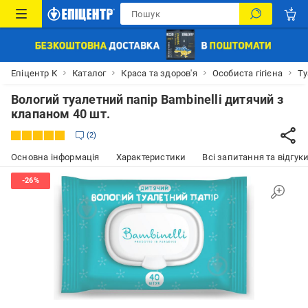
Епіцентр К
Каталог
Краса та здоров'я
Особиста гігієна
Ту
Вологий туалетний папір Bambinelli дитячий з
клапаном 40 шт.
2
Основна інформація
Характеристики
Всі запитання та відгуки