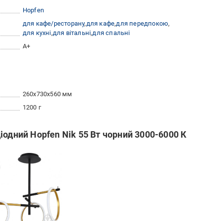
Hopfen
для кафе/ресторану
для кафе
для передпокою
для кухні
для вітальні
для спальні
A+
260x730x560 мм
1200 г
іодний Hopfen Nik 55 Вт чорний 3000-6000 К