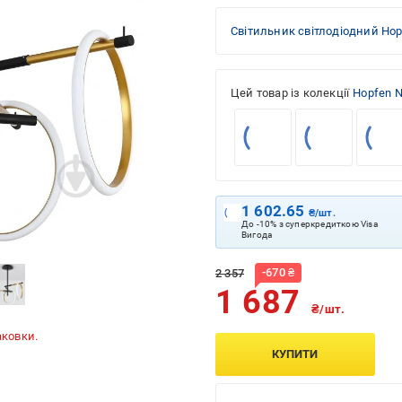
Світильник світлодіодний Hopf
Цей товар із колекції
Hopfen N
1 602.65
₴/шт.
До -10% з суперкредиткою Visa
Вигода
-
670
₴
2 357
1 687
₴/шт.
аковки.
КУПИТИ