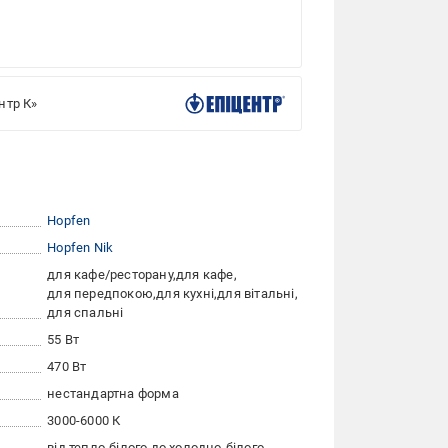
нтр К»
Hopfen
Hopfen Nik
для кафе/ресторану
для кафе
для передпокою
для кухні
для вітальні
для спальні
55 Вт
470 Вт
нестандартна форма
3000-6000 К
від тепло-білого до холодно-білого