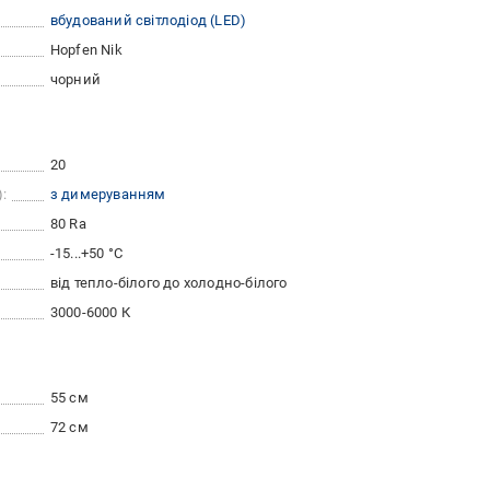
вбудований світлодіод (LED)
Hopfen Nik
чорний
20
:
з димеруванням
80 Ra
-15...+50 °C
від тепло-білого до холодно-білого
3000-6000 К
55 см
72 см