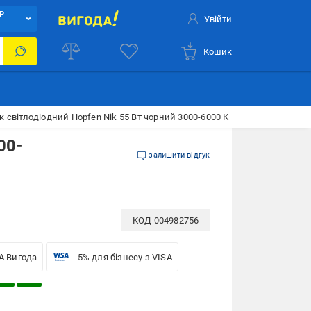
Р
Увійти
Кошик
 світлодіодний Hopfen Nik 55 Вт чорний 3000-6000 К
00-
залишити відгук
КОД
004982756
A Вигода
-5% для бізнесу з VISA