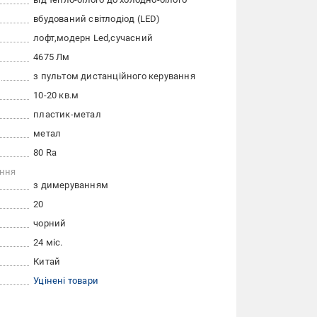
вбудований світлодіод (LED)
лофт
модерн Led
сучасний
4675 Лм
з пультом дистанційного керування
10-20 кв.м
пластик-метал
метал
80 Ra
ання
з димеруванням
20
чорний
24 міс.
Китай
Уцінені товари