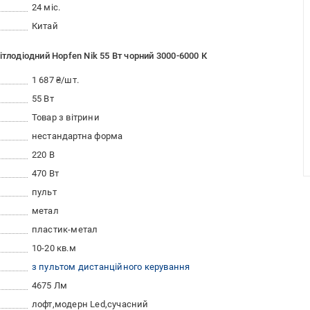
24 міс.
Китай
тлодіодний Hopfen Nik 55 Вт чорний 3000-6000 К
1 687 ₴/шт.
55 Вт
Товар з вітрини
нестандартна форма
220 В
470 Вт
пульт
метал
пластик-метал
10-20 кв.м
з пультом дистанційного керування
4675 Лм
лофт
модерн Led
сучасний