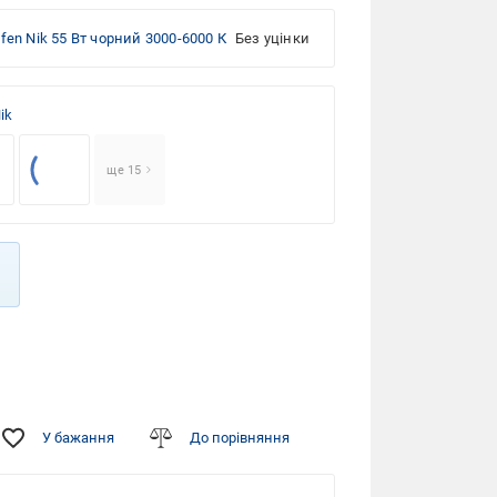
en Nik 55 Вт чорний 3000-6000 К
Без уцінки
ik
ще 15
У бажання
До порівняння