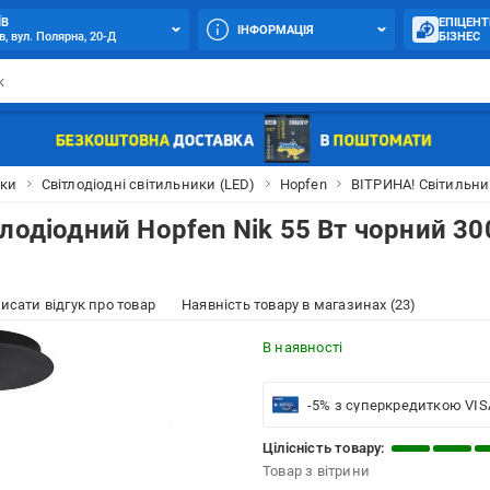
ЇВ
ЕПІЦЕНТ
ІНФОРМАЦІЯ
в, вул. Полярна, 20-Д
БІЗНЕС
ики
Світлодіодні світильники (LED)
Hopfen
ВІТРИНА! Світильник
лодіодний Hopfen Nik 55 Вт чорний 30
исати відгук про товар
Наявність товару в магазинах (23)
В наявності
-5% з суперкредиткою VIS
Цілісність товару:
Товар з вітрини